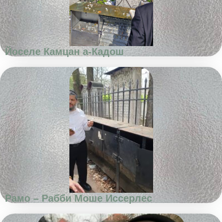
Йоселе Камцан а-Кадош
Рамо – Рабби Моше Иссерлес