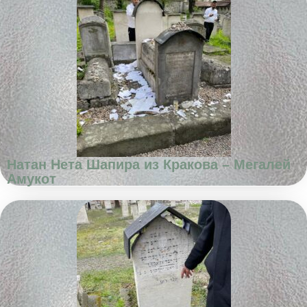
Натан Нета Шапира из Кракова – Мегалей
Амукот