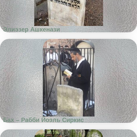
Элиэзер Ашкенази
Бах – Рабби Йоэль Сиркис