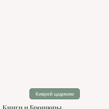
Киврей цадиким
Книги и Брошюры