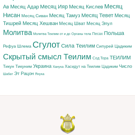
Месяц
Месяц Адар
Месяц Ияр
Месяц Кислев
Ав
Нисан
Месяц Тамуз
Месяц Тевет
Месяц
Месяц Сиван
Тишрей
Месяц Хешван
Месяц Шват
Месяц Элул
Молитва
Польша
Песах
Молитва Теилим от и до
Органы тела
Сгулот
Сила Теилим
Рефуа Шлема
Сипурей Цадиким
Скрытый смысл Теилим
ТЕИЛИМ
Сод Тора
Украина
Тикун
Тикуним
Число
Цадиким
Хасидут на Теилим
Ханука
Эт Рацон
Шабат
Янука