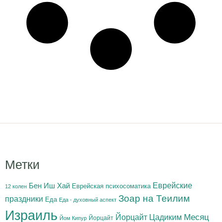
Метки
Бен Иш Хай
Еврейские
Еврейская психосоматика
12 колен
Зоар на Теилим
праздники
Еда
Еда - духовный аспект
Израиль
Йорцайт Цадиким
Месяц
Йорцайт
Йом Кипур