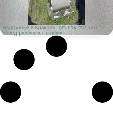
Надгробье в Кракове: יגיד עליו רעו «его
сосед расскажет о нём»