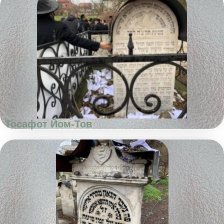
Тосафот Йом-Тов