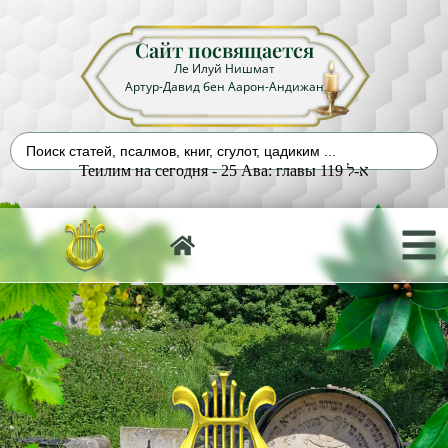
Сайт посвящается
Ле Илуй Нишмат
Артур-Давид бен Аарон-Андижан
Теилим на сегодня - 25 Ава: главы 119 א-ל