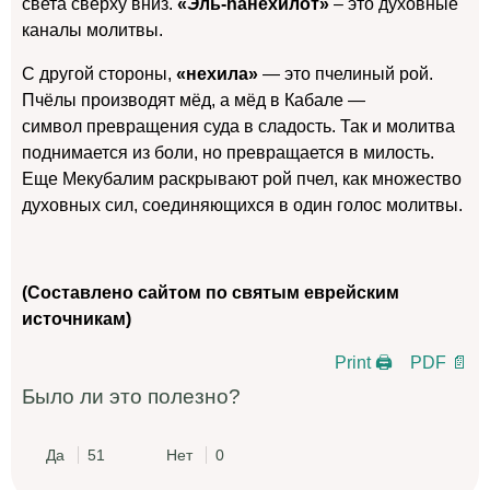
света сверху вниз.
«Эль-hанехилот»
– это
духовные
каналы молитвы.
С другой стороны,
«нехила»
— это пчелиный рой.
П
чёлы производят мёд, а мёд в Кабале —
символ превращения суда в сладость. Так и молитва
поднимается из боли, но превращается в милость.
Еще М
екубалим раскрывают рой пчел,
как
множество
духовных сил, соединяющихся в один голос молитвы.
(Составлено сайтом по святым еврейским
источникам)
Print 🖨
PDF 📄
Было ли это полезно?
Да
51
Нет
0