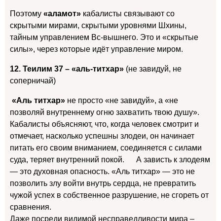
Поэтому
«аламот»
кабалисты связывают со
скрытыми мирами, скрытыми уровнями Шхины,
тайным управлением Вс-вышнего. Это и «скрытые
силы», через которые идёт управление миром.
12. Теилим 37 – «аль-титхар»
(не завидуй, не
соперничай)
«Аль титхар»
не просто «не завидуй», а «не
позволяй внутреннему огню захватить твою душу».
Кабалисты объясняют, что, когда человек смотрит и
отмечает, насколько успешны злодеи, он начинает
питать его своим вниманием, соединяется с силами
суда, теряет внутренний покой. А зависть к злодеям
— это духовная опасность. «Аль титхар» — это не
позволить злу войти внутрь сердца, не превратить
чужой успех в собственное разрушение, не сгореть от
сравнения.
Даже посреди видимой несправедливости мира –