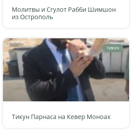
Молитвы и Сгулот Рабби Шимшон
из Острополь
ТИКУН
Тикун Парнаса на Кевер Моноах