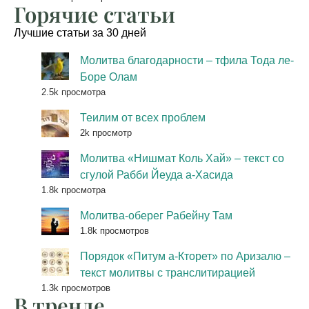
Горячие статьи
Лучшие статьи за 30 дней
Молитва благодарности – тфила Тода ле-
Боре Олам
2.5k просмотра
Теилим от всех проблем
2k просмотр
Молитва «Нишмат Коль Хай» – текст со
сгулой Рабби Йеуда а-Хасида
1.8k просмотра
Молитва-оберег Рабейну Там
1.8k просмотров
Порядок «Питум а-Кторет» по Аризалю –
текст молитвы с транслитирацией
1.3k просмотров
В тренде