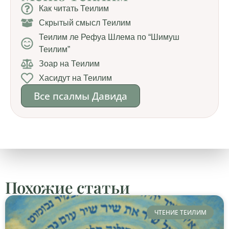
Как читать Теилим
Скрытый смысл Теилим
Теилим ле Рефуа Шлема по “Шимуш
Теилим”
Зоар на Теилим
Хасидут на Теилим
Все псалмы Давида
Похожие статьи
ЧТЕНИЕ ТЕИЛИМ