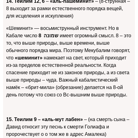
14. Теилим 12, 6
–
«аль-hашеминит»
– (8-струнная –
8 выходит за рамки естественного порядка вещей,
для исцеления и искупления)
«Шеминит» — восьмиструнный инструмент. Но в
Кабале число
8 שמונה
имеет огромный смысл. 8 – это
то, что выше природы, выше времени, выше
обычного порядка мира. Поэтому Мекубалим говорят,
что
«шеминит»
намекает на свет, который приходит
из-за пределов естественной реальности. Когда
спасение приходит не из законов природы, а из света
выше природы – чуда. Важный кабалистический
намёк – «брит-мила» (обрезание) делается на 8-ой
день потому что союз со Вс-вышним выше природы.
15. Теилим 9 –
«аль-мут лабен»
– (на смерть сына –
Давид относит эту песнь к смерти Голиафа и
пророчествует о о том же в адрес Амалека)