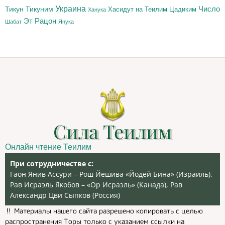
Украина
Тикун
Тикуним
Число
Цадиким
Хасидут на Теилим
Ханука
Эт Рацон
Шабат
Янука
Сила Теилим
Онлайн чтение Теилим
При сотрудничестве с:
Гаон Янив Ассури – Рош Йешива «Йодей Бина» (Израиль),
Рав Исраэль Якобов – «Ор Исраэль» (Канада), Рав
Александр Цви Сыпков (Россия)
‼️ Материалы нашего сайта разрешено копировать с целью
распространения Торы только с указанием ссылки на