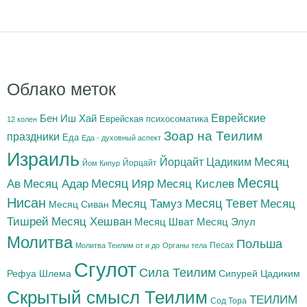
Облако меток
Бен Иш Хай
Еврейские
Еврейская психосоматика
12 колен
Зоар на Теилим
праздники
Еда
Еда - духовный аспект
Израиль
Йорцайт Цадиким
Месяц
Йорцайт
Йом Кипур
Месяц
Месяц Адар
Месяц Ияр
Месяц Кислев
Ав
Нисан
Месяц Тамуз
Месяц Тевет
Месяц
Месяц Сиван
Тишрей
Месяц Хешван
Месяц Шват
Месяц Элул
Молитва
Польша
Песах
Молитва Теилим от и до
Органы тела
Сгулот
Сила Теилим
Рефуа Шлема
Сипурей Цадиким
Скрытый смысл Теилим
ТЕИЛИМ
Сод Тора