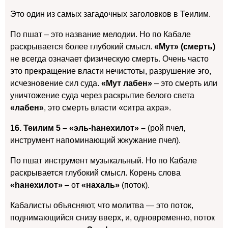
Это один из самых загадочных заголовков в Теилим.
По пшат – это название мелодии. Но по Кабале
раскрывается более глубокий смысл.
«Мут» (смерть)
не всегда означает физическую смерть.
Очень часто
это прекращение власти нечистоты, разрушение эго,
исчезновение сил суда.
«Мут лабен»
– это смерть или
уничтожение суда через раскрытие белого света
«лабен»
, это смерть власти «ситра ахра».
16. Теилим 5 –
«эль-hанехилот» –
(рой пчел,
инструмент напоминающий жжужание пчел).
По пшат инструмент музыкальный. Но по Кабале
раскрывается глубокий смысл.
Корень слова
«
hанехилот»
– от
«нахаль»
(поток).
Кабалисты объясняют, что молитва — это поток,
поднимающийся снизу вверх, и, одновременно, поток