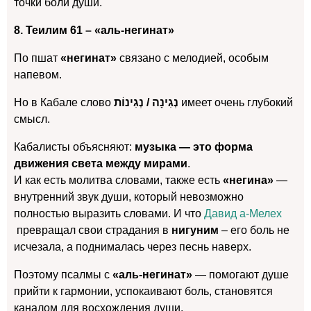
точки боли души.
8. Теилим 61 – «аль-негинат»
По пшат
«негинат»
связано с мелодией, особым
напевом.
Но в Кабале слово
נְגִינָה / נְגִינוֹת
имеет очень глубокий
смысл.
Кабалисты объясняют:
музыка — это форма
движения света между мирами
.
И как есть молитва словами, также есть
«негина»
—
внутренний звук души, который невозможно
полностью выразить словами. И что
Давид а-Мелех
превращал свои страдания в
нигуним
– его боль не
исчезала, а поднималась через песнь наверх.
Поэтому псалмы с
«аль-негинат»
— помогают душе
прийти к гармонии, успокаивают боль, становятся
каналом для восхождения души.