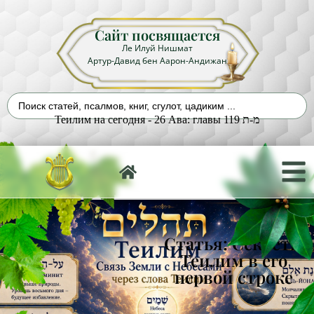
Сайт посвящается
Ле Илуй Нишмат
Артур-Давид бен Аарон-Андижан
Теилим на сегодня - 26 Ава: главы 119 מ-ת
Статья: Секреты
Теилим в его
первой строке