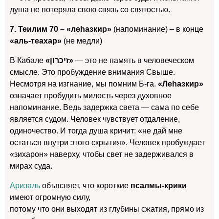
душа не потеряла свою связь со святостью.
7. Теилим 70 – «леhазкир»
(напоминание) – в конце
«аль-теахар»
(не медли)
В Кабале
«זיכרון»
— это не память в человеческом
смысле. Это пробуждение внимания Свыше.
Несмотря на изгнание, мы помним Б-га.
«Леhазкир»
означает пробудить милость через духовное
напоминание. Ведь задержка света — сама по себе
является судом. Человек чувствует отдаление,
одиночество. И тогда душа кричит: «не дай мне
остаться внутри этого скрытия». Человек пробуждает
«зихарон» наверху, чтобы свет не задерживался в
мирах суда.
Аризаль
объясняет, что короткие
псалмы-крики
имеют огромную силу,
потому что они выходят из глубины сжатия, прямо из