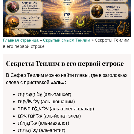
»
»
Секреты Теилим
Главная страница
Скрытый смысл Теилим
в его первой строке
Секреты Теилим в его первой строке
В Сефер Теилим можно найти главы, где в заголовках
слова с приставкой
«аль»:
עַל־הַשְּׁמִינִית (аль-ташхет)
עַל־שׁוֹשַׁנִּים (аль-шошаним)
עַל־אַיֶּלֶת הַשַּׁחַר (аль-аэлет а-шахар)
עַל־יוֹנַת אֵלֶם (аль-йонат элем)
עַל־מָחֲלַת (аль-махалот)
עַל־הַגִּתִּית (аль-агитит)