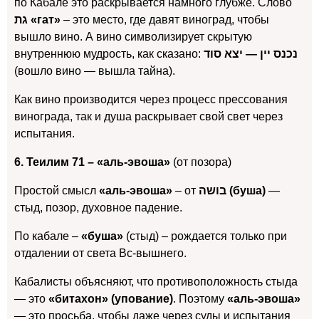
по Кабале это раскрывается намного глубже.
Слово
גת «гат»
– это место, где давят виноград, чтобы
вышло вино. А вино символизирует скрытую
внутреннюю мудрость, как сказано:
נכנס יין — יצא סוד
(вошло вино — вышла тайна).
Как вино производится через процесс прессования
винограда, так и душа раскрывает свой свет через
испытания.
6. Теилим 71 – «аль-эвоша»
(от позора)
Простой смысл
«аль-эвоша»
– от
בושה (буша)
—
стыд, позор, духовное падение.
По кабале –
«буша»
(стыд) – рождается только при
отдалении от света Вс-вышнего.
Кабалисты объясняют, что противоположность стыда
— это
«битахон» (упование)
. Поэтому
«аль-эвоша»
— это просьба, чтобы даже через суды и испытания