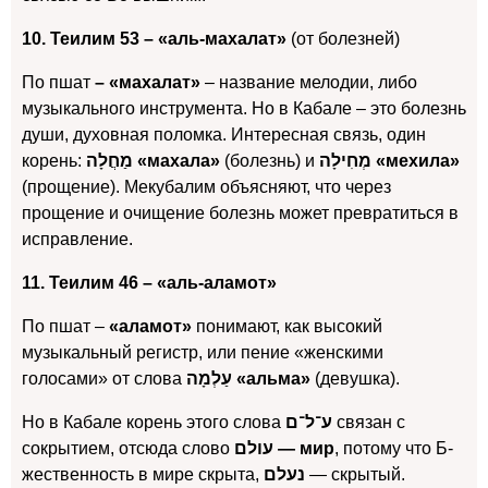
10. Теилим 53 – «аль-махалат»
(от болезней)
По пшат
– «махалат»
– название мелодии, либо
музыкального инструмента. Но в Кабале – это болезнь
души, духовная поломка.
Интересная связь, один
корень:
מַחֲלָה
«махала»
(болезнь) и
מְחִילָה
«мехила»
(прощение).
Мекубалим объясняют, что через
прощение и очищение болезнь может превратиться в
исправление.
11. Теилим 46 –
«аль-аламот»
По пшат –
«аламот»
понимают, как высокий
музыкальный регистр, или пение «женскими
голосами» от слова
עַלְמָה «альма»
(девушка).
Но в Кабале корень этого слова
ע־ל־ם
связан с
сокрытием, отсюда слово
עולם — мир
, потому что Б-
жественность в мире скрыта,
נעלם
— скрытый.