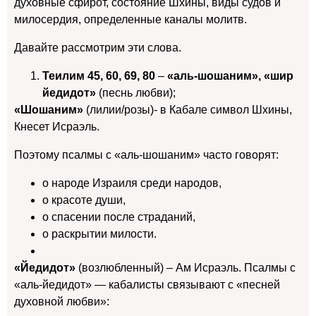
духовные сфирот, состояние Шхины, виды судов и
милосердия, определенные каналы молитв.
Давайте рассмотрим эти слова.
Теилим 45, 60, 69, 80
–
«аль-шошаним», «шир
йедидот»
(песнь любви);
«Шошаним»
(лилии/розы)- в Кабале символ Шхины,
Кнесет Исраэль.
Поэтому псалмы с «аль-шошаним» часто говорят:
о народе Израиля среди народов,
о красоте души,
о спасении после страданий,
о раскрытии милости.
«Йедидот»
(возлюбленный) – Ам Исраэль. Псалмы с
«аль-йедидот» — кабалисты связывают с «песней
духовной любви»: