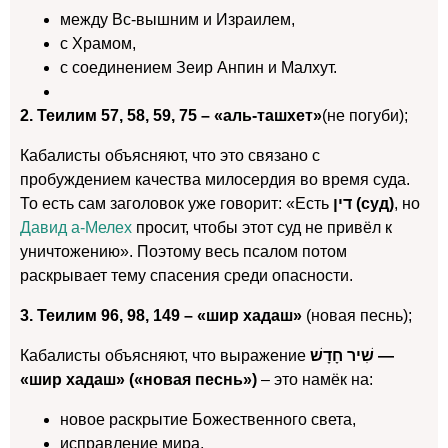
между Вс-вышним и Израилем,
с Храмом,
с соединением Зеир Анпин и Малхут.
2. Теилим 57, 58, 59, 75 – «аль-ташхет»
(не погуби);
Кабалисты объясняют, что это связано с
пробуждением качества милосердия во время суда.
То есть сам заголовок уже говорит: «Есть
דין (суд)
, но
Давид а-Мелех
просит, чтобы этот суд не привёл к
уничтожению». Поэтому весь псалом потом
раскрывает тему спасения среди опасности.
3. Теилим 96, 98, 149 – «шир хадаш»
(новая песнь);
Кабалисты объясняют, что выражение
שִׁיר חָדָשׁ —
«шир хадаш» («новая песнь»)
– это намёк на:
новое раскрытие Божественного света,
исправление мира,