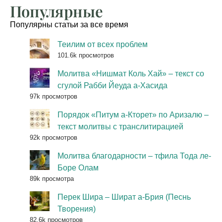
Популярные
Популярны статьи за все время
Теилим от всех проблем
101.6k просмотров
Молитва «Нишмат Коль Хай» – текст со
сгулой Рабби Йеуда а-Хасида
97k просмотров
Порядок «Питум а-Кторет» по Аризалю –
текст молитвы с транслитирацией
92k просмотров
Молитва благодарности – тфила Тода ле-
Боре Олам
89k просмотра
Перек Шира – Шират а-Брия (Песнь
Творения)
82.6k просмотров