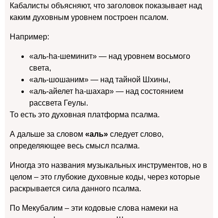
Кабалисты объясняют, что заголовок показывает над
каким духовным уровнем построен псалом.
Например:
«аль-hа-шеминит» — над уровнем восьмого
света,
«аль-шошаним» — над тайной Шхины,
«аль-айелет hа-шахар» — над состоянием
рассвета Геулы.
То есть это духовная платформа псалма.
А дальше за словом
«аль»
следует слово,
определяющее весь смысл псалма.
Иногда это названия музыкальных инструментов, но в
целом – это глубокие духовные коды, через которые
раскрывается сила данного псалма.
По Мекубалим – эти кодовые слова намеки на