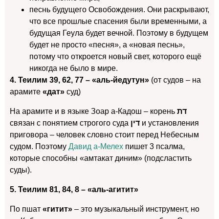
песнь будущего Освобождения. Они раскрывают,
что все прошлые спасения были временными, а
будущая Геула будет вечной. Поэтому в будущем
будет не просто «песня», а «новая песнь»,
потому что откроется новый свет, которого ещё
никогда не было в мире.
4. Теилим 39, 62, 77 –
«аль-йедутун»
(от судов – на
арамите
«дат»
суд)
На арамите и в языке Зоар а-Кадош – корень
דת
связан с понятием строгого суда
דין
и установления
приговора – человек словно стоит перед Небесным
судом. Поэтому
Давид а-Мелех
пишет 3 псалма,
которые способны «амтакат диним» (подсластить
суды).
5. Теилим 81, 84, 8 – «аль-агитит»
По пшат
«гитит»
– это музыкальный инструмент, но