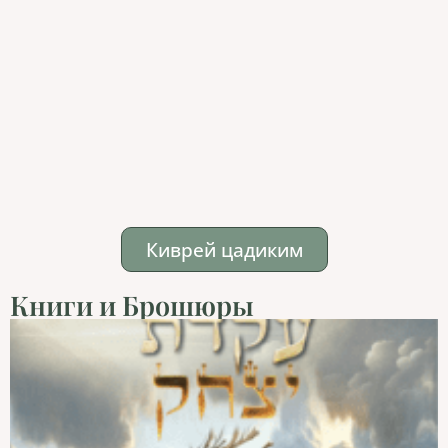
Киврей цадиким
Книги и Брошюры