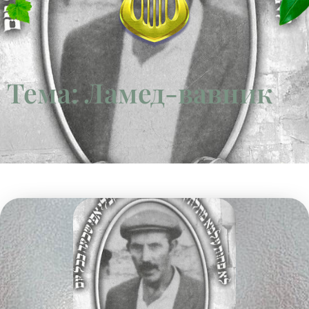
Тема: Ламед-вавник