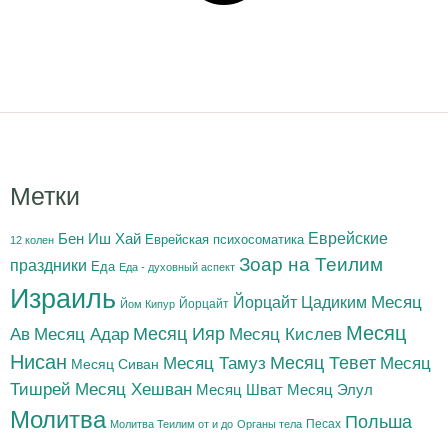
Метки
Бен Иш Хай
Еврейские
Еврейская психосоматика
12 колен
Зоар на Теилим
праздники
Еда
Еда - духовный аспект
Израиль
Йорцайт Цадиким
Месяц
Йорцайт
Йом Кипур
Месяц
Месяц Адар
Месяц Ияр
Месяц Кислев
Ав
Нисан
Месяц Тамуз
Месяц Тевет
Месяц
Месяц Сиван
Тишрей
Месяц Хешван
Месяц Шват
Месяц Элул
Молитва
Польша
Песах
Молитва Теилим от и до
Органы тела