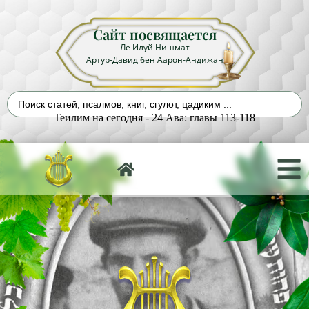
Сайт посвящается
Ле Илуй Нишмат
Артур-Давид бен Аарон-Андижан
Теилим на сегодня - 24 Ава: главы 113-118