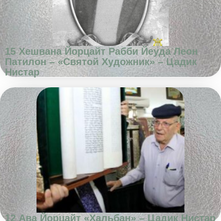
15 Хешвана Йорцайт Рабби Йеуда Леон
Патилон – «Святой Художник» – Цадик
Нистар
12 Ава Йорцайт «Хальбан» – Цадик Нистар