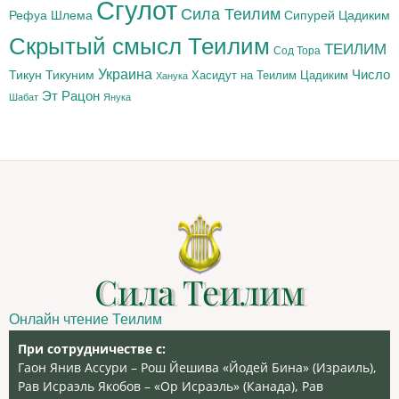
Сгулот
Сила Теилим
Рефуа Шлема
Сипурей Цадиким
Скрытый смысл Теилим
ТЕИЛИМ
Сод Тора
Украина
Тикун
Тикуним
Число
Цадиким
Хасидут на Теилим
Ханука
Эт Рацон
Шабат
Янука
Сила Теилим
Онлайн чтение Теилим
При сотрудничестве с:
Гаон Янив Ассури – Рош Йешива «Йодей Бина» (Израиль),
Рав Исраэль Якобов – «Ор Исраэль» (Канада), Рав