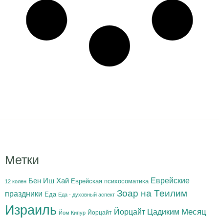
Метки
Бен Иш Хай
Еврейские
Еврейская психосоматика
12 колен
Зоар на Теилим
праздники
Еда
Еда - духовный аспект
Израиль
Йорцайт Цадиким
Месяц
Йорцайт
Йом Кипур