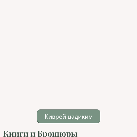
Киврей цадиким
Книги и Брошюры