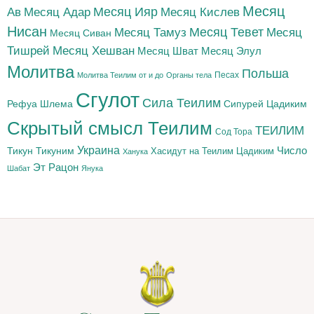
Месяц
Месяц Адар
Месяц Ияр
Месяц Кислев
Ав
Нисан
Месяц Тамуз
Месяц Тевет
Месяц
Месяц Сиван
Тишрей
Месяц Хешван
Месяц Шват
Месяц Элул
Молитва
Польша
Песах
Молитва Теилим от и до
Органы тела
Сгулот
Сила Теилим
Рефуа Шлема
Сипурей Цадиким
Скрытый смысл Теилим
ТЕИЛИМ
Сод Тора
Украина
Тикун
Тикуним
Число
Цадиким
Хасидут на Теилим
Ханука
Эт Рацон
Шабат
Янука