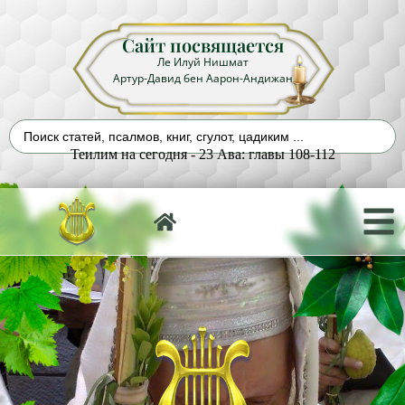
Сайт посвящается
Ле Илуй Нишмат
Артур-Давид бен Аарон-Андижан
Теилим на сегодня - 23 Ава: главы 108-112