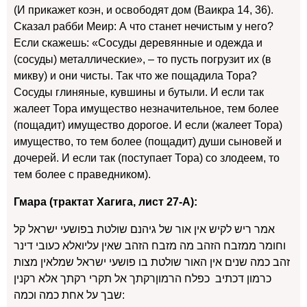
(И прикажет коэн, и освободят дом (Ваикра 14, 36).
Сказал рабби Меир: А что станет нечистым у него?
Если скажешь: «Сосуды деревянные и одежда и
(сосуды) металлические», – то пусть погрузит их (в
микву) и они чисты. Так что же пощадила Тора?
Сосуды глиняные, кувшины и бутыли. И если так
жалеет Тора имущество незначительное, тем более
(пощадит) имущество дорогое. И если (жалеет Тора)
имущество, то тем более (пощадит) души сыновей и
дочерей. И если так (поступает Тора) со злодеем, то
тем более с праведником).
Гмара (трактат Хагига, лист 27-А):
אמר ריש לקיש אין אור של גיהנם שולטת בפושעי ישראל קל
וחומר ממזבח הזהב מה מזבח הזהב שאין עליואלא כעובי דינר
זהב כמה שנים אין האור שולטת בו פושעי ישראל שמלאין מצות
כרמון דכתיב כפלח הרמוןרקתך אל תקרי רקתך אלא רקנין
שבך על אחת כמה וכמה: