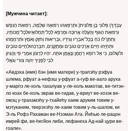
[Мужчина читает]:
עַבְדְּךָ) פְּלוֹנִי בֶּן פְּלוֹנִית( וּתְרַפְּאֵהוּ רְפוּאָה שְׁלֵמָה, רְפוּאַת הַנפֶשׁ
וּרְפוּאַת הַגּוּף וְהַעֲלֶה אֲרוּכָה וּמַרְפֵא לְכָל־תַּחֲלוּאָיווּלְכָל־מַכּוֹתָיו,
וְתִתֶּן־לוֹ כֹּחַ בְּכָל־אבְרָיו וְגִידָיו ,וּבְרִיאוּת וְחֹזֶק וְאֹמֶץ וּתְרַחֲמֵהוּ
וּתְחַיָּהוּ חַיִּים אַרֻכִּים טוֹבִים וּמְתֻקָּנִים, תבְרְכֵהוּלְחַיִּים טוֹבִים
ולשָׁלוֹם, כִּי אֵל רוֹפֵא רַחֲמָן וְנֶאֱמָן אתָּה. יִהְיוּ לְרָצוֹן אִמְרֵי פִי וְהֶגְיוֹן
לִבִּי לְפָנֶיךָ יְהוָה צוּרִי וְגֹאֲלִי
«Авдэха (имя) бэн (имя матери) у-трапэhу рэфуа
шлема, рфуат а-нефэш у-рфуат а-гуф ве-аалэ аруха
у-марпэ ле-холь тахалуав у-ле-холь макотав, ве-титэн-
ло коах бе-холь эврав ве-гидав, у-вриут ве-хозэк ве-
омэц у-трахамэhу у-тхайеhу хаим аруким товим у-
мэтуканим, тверэхэhу ле-хаим товим у-ль-шалом, ки
Э-ль Рофэ Рахаман ве-Нээман Ата. Йиhью ле-рацон
имрей фи, ве-hегйон либи, лефанеха Ад-най цури ве-
гоали».