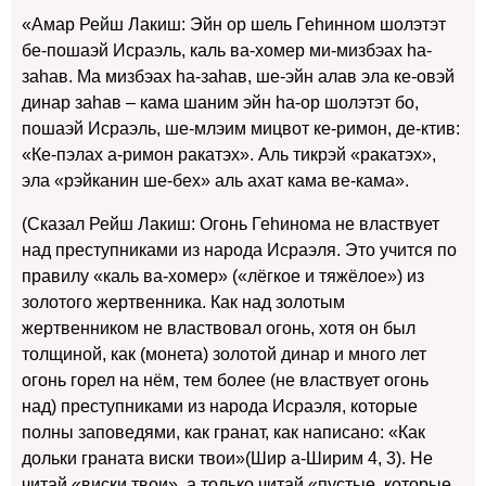
«Амар Рейш Лакиш: Эйн ор шель Геhинном шолэтэт
бе-пошаэй Исраэль, каль ва-хомер ми-мизбэах hа-
заhав. Ма мизбэах hа-заhав, ше-эйн алав эла ке-овэй
динар заhав – кама шаним эйн hа-ор шолэтэт бо,
пошаэй Исраэль, ше-млэим мицвот ке-римон, де-ктив:
«Ке-пэлах а-римон ракатэх». Аль тикрэй «ракатэх»,
эла «рэйканин ше-бех» аль ахат кама ве-кама».
(Сказал Рейш Лакиш: Огонь Геhинома не властвует
над преступниками из народа Исраэля. Это учится по
правилу «каль ва-хомер» («лёгкое и тяжёлое») из
золотого жертвенника. Как над золотым
жертвенником не властвовал огонь, хотя он был
толщиной, как (монета) золотой динар и много лет
огонь горел на нём, тем более (не властвует огонь
над) преступниками из народа Исраэля, которые
полны заповедями, как гранат, как написано: «Как
дольки граната виски твои»(Шир а-Ширим 4, 3). Не
читай «виски твои», а только читай «пустые, которые