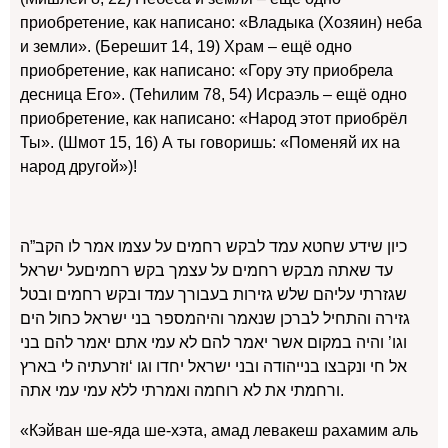
приобретение, как написано: «Владыка (Хозяин) неба
и земли». (Берешит 14, 19) Храм – ещё одно
приобретение, как написано: «Гору эту приобрела
десница Его». (Теhилим 78, 54) Исраэль – ещё одно
приобретение, как написано: «Народ этот приобрёл
Ты». (Шмот 15, 16) А ты говоришь: «Поменяй их на
народ другой»)!
כיון שידע שחטא עמד לבקש רחמים על עצמו אמר לו הקב”ה
עד שאתה מבקש רחמים על עצמך בקש רחמיםעל ישראל
שגזרתי עליהם שלש גזירות בעבורך עמד ובקש רחמים ובטל
גזירה והתחיל לברכן שנאמר והיהמספר בני ישראל כחול הים
וגו’ והיה במקום אשר יאמר להם לא עמי אתם יאמר להם בני
אל חי ונקבצו בנייהודה ובני ישראל יחדו וגו ‘וזרעתיה לי בארץ
ורחמתי את לא רוחמה ואמרתי ללא עמי עמי אתה.
«Кэйван ше-яда ше-хэта, амад левакеш рахамим аль