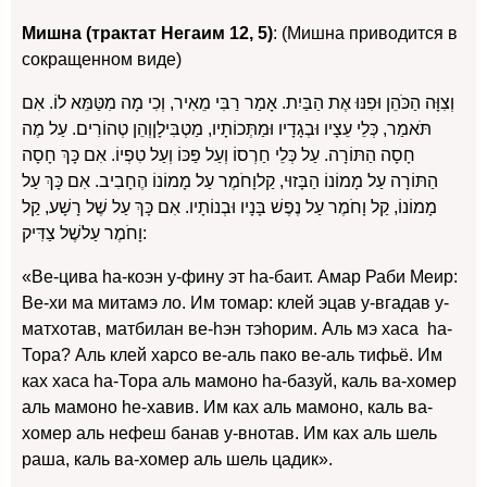
Мишна (трактат Негаим 12, 5)
: (Мишна приводится в
сокращенном виде)
וְצִוָּה הַכֹּהֵן וּפִנּוּ אֶת הַבַּיִת. אָמַר רַבִּי מֵאִיר, וְכִי מָה מִטַּמֵּא לוֹ. אִם
תֹּאמַר, כְּלֵי עֵצָיו וּבְגָדָיו וּמַתְּכוֹתָיו, מַטְבִּילָןוְהֵן טְהוֹרִים. עַל מֶה
חָסָה הַתּוֹרָה. עַל כְּלֵי חַרְסוֹ וְעַל פַּכּוֹ וְעַל טִפְיוֹ. אִם כָּךְ חָסָה
הַתּוֹרָה עַל מָמוֹנוֹ הַבָּזוּי, קַלוָחֹמֶר עַל מָמוֹנוֹ הֶחָבִיב. אִם כָּךְ עַל
מָמוֹנוֹ, קַל וָחֹמֶר עַל נֶפֶשׁ בָּנָיו וּבְנוֹתָיו. אִם כָּךְ עַל שֶׁל רָשָׁע, קַל
וָחֹמֶר עַלשֶׁל צַדִּיק:
«Ве-цива hа-коэн у-фину эт hа-баит. Амар Раби Меир:
Ве-хи ма митамэ ло. Им томар: клей эцав у-вгадав у-
матхотав, матбилан ве-hэн тэhорим. Аль мэ хаса hа-
Тора? Аль клей харсо ве-аль пако ве-аль тифьё. Им
ках хаса hа-Тора аль мамоно hа-базуй, каль ва-хомер
аль мамоно hе-хавив. Им ках аль мамоно, каль ва-
хомер аль нефеш банав у-внотав. Им ках аль шель
раша, каль ва-хомер аль шель цадик».