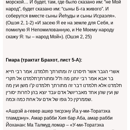
морской… И будет, там, где было сказано им: “не Мой
народ”, будет сказано им: “сыны Б-га живого”. И
соберутся вместе сыны Йеhуды и сыны Исраэля».
(Ошэя 2, 1-2) «И засею Я ее на земле для Себя, и
помилую Я Непомилованную, и Не Моему народу
скажу Я: ты – народ Мой»). (Ошэя 2, 25)
Гмара (трактат Брахот, лист 5-А):
אשרי הגבר אשר תיסרנו יה ומתורתך תלמדנו. אמר רבי חייא
בר אבא אמר רבי יוחנן מה ת”ל ומתורתךתלמדנו אל תקרי
תלמדנו אלא תלמדנו דבר זה מתורתך תלמדנו ק”ו משן ועין מה
שן ועין שהן אחד מאבריושל אדם עבד יוצא בהן לחרות יסורין
שממרקין כל גופו של אדם על אחת כמה וכמה.
«Ашрэй а-гевер ашер тисрэну Йа у-ми-Торатэха
тламдэну». Амар рабби Хия бар Аба, амар рабби
Йоханан: Ма Талмуд ломар – «У-ми-Торатэха