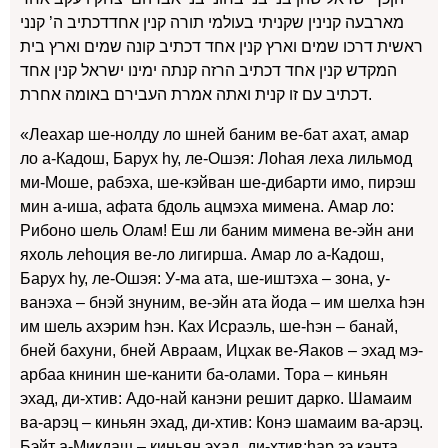
מארבעה קנינין שקניתי בעולמי תורה קנין אחדדכתיב ה’ קנני
ראשית דרכו שמים וארץ קנין אחד דכתיב קונה שמים וארץ בית
המקדש קנין אחד דכתיב הרזה קנתה ימינו ישראל קנין אחד
דכתיב עם זו קנית ואתה אמרת העבירם באומה אחרת.
«Леахар ше-нолду ло шней баним ве-бат ахат, амар
ло а-Кадош, Барух hу, ле-Ошэя: Лоhая леха лильмод
ми-Моше, рабэха, ше-кэйван ше-дибарти имо, пирэш
мин а-иша, афата бдоль ацмэха мимена. Амар ло:
Рибоно шель Олам! Еш ли баним мимена ве-эйн ани
яхоль леhоция ве-ло лигирша. Амар ло а-Кадош,
Барух hу, ле-Ошэя: У-ма ата, ше-иштэха – зона, у-
ванэха – бнэй знуним, ве-эйн ата йода – им шелха hэн
им шель ахэрим hэн. Ках Исраэль, ше-hэн – банай,
бней бахуни, бней Авраам, Ицхак ве-Яаков – эхад мэ-
арбаа книнин ше-канити ба-олами. Тора – киньян
эхад, ди-хтив: Адо-най канэни решит дарко. Шамаим
ва-арэц – киньян эхад, ди-хтив: Конэ шамаим ва-арэц.
Бэйт а-Микдаш – киньян эхад, ди-хтив:hар зэ канта