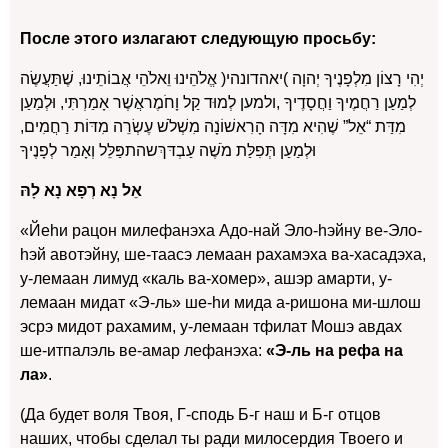
После этого излагают следующую просьбу:
יְהִי רָצוֹן מִלְפָנֶיךָ יְהוָה )יאהדונהי( אֱלֹהֵינוּ וֵאלֹהֵי אֲבוֹתֵינוּ, שֶׁתַּעֲשֶׂה
לְמַעַן רַחֲמֶיךָ וַחֲסָדֶיךָ ,ולמען לְמוּד קַל וָחֹמֶראֲשֶׁר אָמַרְתִּי, וּלְמַעַן
מִדַּת “אֵל” שֶׁהִיא מִדָּה הָרִאשׁוֹנָה מִשְׁלֹשׁ עֶשְׂרֵה מִדּוֹת רַחֲמִים,
וּלְמַעַן תְּפִלַּת מֹשֶׁה עַבְדּךְשהתפַּלֵּל וְאָמַר לְפָנֶיךָ
אֵל נָא רְפָא נָא לָהּ
«Йеhи рацон милефанэха Адо-най Эло-hэйну ве-Эло-
hэй авотэйну, ше-таасэ лемаан рахамэха ва-хасадэха,
у-лемаан лимуд «каль ва-хомер», ашэр амарти, у-
лемаан мидат «Э-ль» ше-hи мида а-ришона ми-шлош
эсрэ мидот рахамим, у-лемаан тфилат Мошэ авдах
ше-итпалэль ве-амар лефанэха:
«Э-ль на рефа на
ла»
.
(Да будет воля Твоя, Г-сподь Б-г наш и Б-г отцов
наших, чтобы сделал ты ради милосердия Твоего и