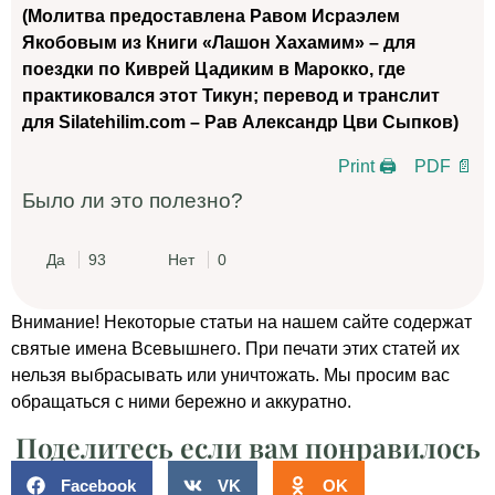
(Молитва предоставлена Равом Исраэлем
Якобовым из Книги «Лашон Хахамим» – для
поездки по Киврей Цадиким в Марокко, где
практиковался этот Тикун; перевод и транслит
для Silatehilim.com – Рав Александр Цви Сыпков)
Print 🖨
PDF 📄
Было ли это полезно?
Да
93
Нет
0
Внимание! Некоторые статьи на нашем сайте содержат
святые имена Всевышнего. При печати этих статей их
нельзя выбрасывать или уничтожать. Мы просим вас
обращаться с ними бережно и аккуратно.
Поделитесь если вам понравилось
Facebook
VK
OK