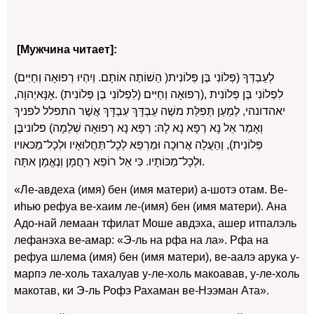
[Мужчина читает]:
לְעַבְדְּךָ (פְּלוֹנִי בֶּן פְּלוֹנִית( הַשׁוֹתֶה אוֹתָם. וְיִהְיוּ רְפוּאָה וְחַיִּים)
לִפְלוֹנִי בֶּן פְּלוֹנִית ,(רְפוּאָה וְחַיִּים (לִפְלוֹנִי בֶּן פְּלוֹנִית) .אָנָּאיְהוָה,
יאהדונהי, לְמַעַן תְּפִלַּת משֶׁה עַבְדָּךְ עַבְדָּךְ אֲשֶׁר התפלל לפניךְ
וְאָמַר אֵל נָא רְפָא נָא לָהּ: רְפָא נָא רְפוּאָה שְׁלֵמָה) פלוניבֶּן
פְּלוֹנִית), וְהַעֲלֵה אֲרוּכָה וּמַרְפֵא לְכָל־תַּחֲלוּאָיו וּלְכָל־מַכּאויו
וּלְכָל־מַכּוֹתָיו. כִּי אֵל רוֹפֵא רַחֲמָן וְנֶאֱמָן אתָּה.
«Ле-авдеха (имя) бен (имя матери) а-шотэ отам. Ве-
иhью рефуа ве-хаим ле-(имя) бен (имя матери). Ана
Адо-най лемаан тфилат Моше авдэха, ашер итпалэль
лефанэха ве-амар: «Э-ль на рфа на ла». Рфа на
рефуа шлема (имя) бен (имя матери), ве-аалэ арука у-
марпэ ле-холь тахалуав у-ле-холь макоавав, у-ле-холь
макотав, ки Э-ль Рофэ Рахаман ве-Нээман Ата».