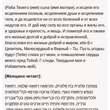
(Раба Твоего (имя) сына (имя матери), и исцели его
исцелением полным, исцелением души и исцелением
тела, и да исцелится он от всех болезней и от всех
недугов его. И дай ему силу во все органы и жилы его,
и здоровье и крепость, и мощь. И помилуй его и оживи
его жизнью долгой и доброй и исправленной,
благослови его жизнью доброй и миром, ибо Б-г
Целитель, Милосердный и Верный – Ты. Пусть угодны
будут (Тебе) слова уст моих, и помышление сердца
моего пред Тобой, Г-споди, Твердыня моя и
Избавитель мой).
[Женщина читает]:
אֲמָתְךָ) פְּלוֹנִית בַּת פְּלוֹנִית), וּתְרַפְּאָהּ רְפוּאָה שְׁלֵמָה, רְפוּאַת
הַנֶּפֶשׁ וּרְפוּאַת הַגּוּף, וְהַעֲלֵה אֲרוּכָה וּמַרְפֵּא לְכָל־תַּחֲלוּאֵיהָ
וּלכלימַכּוֹתֶיהָ, וְתִתֶּן־לָהּ כֹּחַ וּבְרִיאוּת וְחֹזֶק וְאֹמֶץ בְּכָל־אֲבְרֵיהָ
וְגִידֶיהָ, וּתְרַחֲמָהּ וּתְחַיָּה חַיִּים אַרֻכִּים טוֹבִים וּמְתֻקָּנִים
.וּתְבָרְכָהּלְחַיִּים טוֹבִים וּלְשָׁלוֹם, כִּי אֵל רוֹפֵא רַחֲמָן וְנֶאֱמָן אָתָּה.