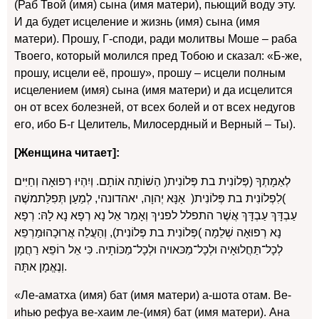
(Раб Твой (имя) сына (имя матери), пьющий воду эту.
И да будет исцеление и жизнь (имя) сына (имя
матери). Прошу, Г-споди, ради молитвы Моше – раба
Твоего, который молился пред Тобою и сказал: «Б-же,
прошу, исцели её, прошу», прошу – исцели полным
исцелением (имя) сына (имя матери) и да исцелится
он от всех болезней, от всех болей и от всех недугов
его, ибо Б-г Целитель, Милосердный и Верный – Ты).
[Женщина читает]:
לְאַמָתְךָ (פְּלוֹנִית בת פְּלוֹנִית( הַשׁוֹתָה אוֹתָם. וְיִהְיוּ רְפוּאָה וְחַיִּים
)לִפְלוֹנִית בת פְּלוֹנִית( אָנָּא יְהוָה, יאהדונהי, לְמַעַן תְּפִלַּתמשֶׁה
עַבְדָּךְ עַבְדָּךְ אֲשֶׁר התפלל לפניךְ וְאָמַר אֵל נָא רְפָא נָא לָהּ: רְפָא
נָא רְפוּאָה שְׁלֵמָה )פְּלוֹנִית בת פְּלוֹנִית), וְהַעֲלֵה אֲרוּכָהוּמַרְפֵא
לְכָל־תַּחֲלוּאָיה וּלְכָל־מַכּאויה וּלְכָל־מַכּוֹתָיה. כִּי אֵל רוֹפֵא רַחֲמָן
וְנֶאֱמָן אתָּה.
«Ле-аматха (имя) бат (имя матери) а-шота отам. Ве-
иhью рефуа ве-хаим ле-(имя) бат (имя матери). Ана