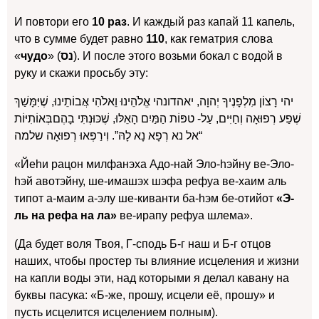
И повтори его
10 раз
. И каждый раз капай 11 капель,
что в сумме будет равно
110
, как гематрия слова
«
чудо
» (
נס
). И после этого возьми бокал с водой в
руку и скажи просьбу эту:
יהי רָצוֹן מִלְפָנֶיךָ יְהוָה, יאהדונהי אֱלֹהֵינוּ וֵאלֹהִי אֲבוֹתֵינוּ, שֶׁיִּמָּשַׁךְ
שֶׁפַע רְפוּאָה וְחַיִּים, עַל- טפּוֹת הַמַּיִם הָאֵלּוּ, שֶׁכּוּנְתִּי בָהֶםבְּאוֹתִיּוֹת
“אל נא רְפָא נָא לָהּ”. וִירַפְּאוּ רְפוּאָה שלמה
«Йеhи рацон милфанэха Адо-най Эло-hэйну ве-Эло-
hэй авотэйну, ше-имашэх шэфа рефуа ве-хаим аль
типот а-маим а-элу ше-киванти ба-hэм бе-отийот
«Э-
ль на рефа на ла»
ве-ирапу рефуа шлема».
(Да будет воля Твоя, Г-сподь Б-г наш и Б-г отцов
наших, чтобы простер ты влияние исцеления и жизни
на капли воды эти, над которыми я делал кавану на
буквы пасука: «Б-же, прошу, исцели её, прошу» и
пусть исцелится исцелением полным).