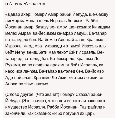
עמי ואנכי לא אהיה לכם.
«Давар ахер: Гомер? Амар рабби Йеhуда, ше-бакшу
лигмор мамонан шель Исраэль бе-ямэя. Рабби
Йоханан амар: базазу ве-гамру, ше-нээмар: Ки ивдам
мелех Амрам ва-йесимэм ке-афар ладуш. Ва-таhар
ва-тэлед ло бэн. Ва-йомэр Адо-най элав: Кра шмо
Изрээль, ки од мэат у-факадти эт дмэй Изрээль аль
бэйт Йеhу, ве-ишбати мамлехот бэйт Исраэль. Ве-
таhар од ва-тэлед бат. Ва-йомэр ло: Кра шма Ло-
Рухама, ки ло осиф од арахэм эт бэйт Исраэль, ки
насо иса ла-hэм. Ва-таhар ва-тэлед бэн. Ва-йомэр
Адо-най элав: Кра шмо Ло-Ами, ки атэм ло ами ве-
Анохи ло эhье лахэм».
(Слово другое: (Что значит) Гомэр? Сказал рабби
Йеhуда: (Это значит), что в дни её хотели закончить
имущество Исраэля. Рабби Йоханан: Разграбили и
закончили, как сказано: «Ибо погубил их царь