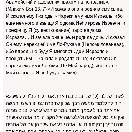
Арамейский и сделал их прахом на попрание».
(Млахим Бэт 13, 7) «И зачала она и родила ему сына.
И сказал ему Г-сподь: «Нареки ему имя Изреэль, ибо
еще немного и взыщу Я с дома Йеhу кровь Изреэля, и
прекращу Я (существование) царства дома
Исраэля… И зачала она еще, и родила дочь. И сказал
Он ему: нареки ей имя Ло-Рухама (Непомилованная),
ибо впредь не буду Я миловать дом Исраэля и
прощать им… Зачала и родила сына; и сказал Он:
нареки ему имя Ло-Ами (Не Мой народ), ибо вы не
Мой народ, а Я не буду с вами»).
לאחר שנולדו [לו] שני בנים ובת אחת אמר לו הקב”ה להושע לא
היה לך ללמוד ממשה רבך שכיון שדברתיעמו פירש מן האשה
אף אתה בדול עצמך ממנה אמר לו רבש”ע יש לי בנים ממנה
ואין אני יכול להוציאה ולאלגרשה א”ל הקב”ה ומה אתה שאשתך
זונה ובניך [בני] זנונים ואין אתה יודע אם שלך הן אם של אחרים
הןכך ישראל שהן בני בני בחוני בני אברהם יצחק ויעקב אחד