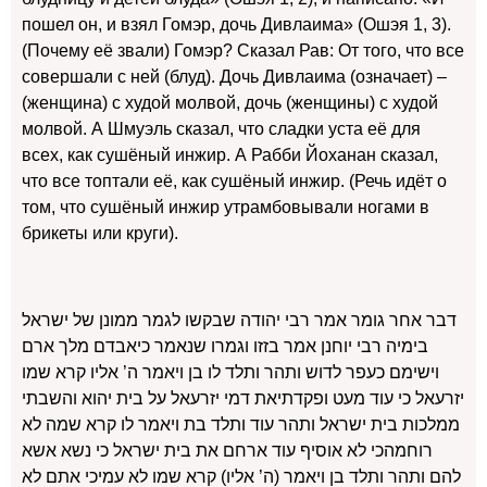
пошел он, и взял Гомэр, дочь Дивлаима» (Ошэя 1, 3).
(Почему её звали) Гомэр? Сказал Рав: От того, что все
совершали с ней (блуд). Дочь Дивлаима (означает) –
(женщина) с худой молвой, дочь (женщины) с худой
молвой. А Шмуэль сказал, что сладки уста её для
всех, как сушёный инжир. А Рабби Йоханан сказал,
что все топтали её, как сушёный инжир. (Речь идёт о
том, что сушёный инжир утрамбовывали ногами в
брикеты или круги).
דבר אחר גומר אמר רבי יהודה שבקשו לגמר ממונן של ישראל
בימיה רבי יוחנן אמר בזזו וגמרו שנאמר כיאבדם מלך ארם
וישימם כעפר לדוש ותהר ותלד לו בן ויאמר ה’ אליו קרא שמו
יזרעאל כי עוד מעט ופקדתיאת דמי יזרעאל על בית יהוא והשבתי
ממלכות בית ישראל ותהר עוד ותלד בת ויאמר לו קרא שמה לא
רוחמהכי לא אוסיף עוד ארחם את בית ישראל כי נשא אשא
להם ותהר ותלד בן ויאמר (ה’ אליו) קרא שמו לא עמיכי אתם לא