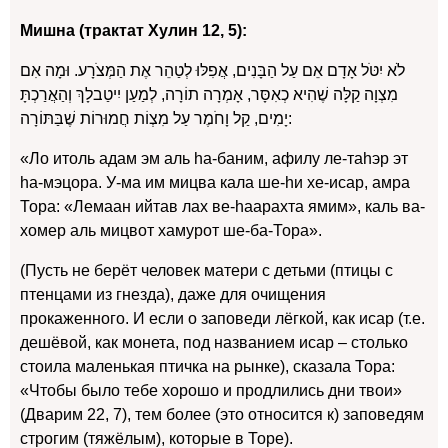
Мишна (трактат Хулин 12, 5):
לֹא יִטֹּל אָדָם אֵם עַל הַבָּנִים, אֲפִלּוּ לְטַהֵר אֶת הַמְּצֹרָע. וּמָה אִם
מִצְוָה קַלָּה שֶׁהִיא כְאִסָּר, אָמְרָה תוֹרָה, לְמַעַן יִיטַבלָךְ וְהַאֲרַכְתָּ
יָמִים, קַל וָחֹמֶר עַל מִצְוֹת חֲמוּרוֹת שֶׁבַּתּוֹרָה:
«Ло итоль адам эм аль hа-баним, афилу ле-таhэр эт
hа-мэцора. У-ма им мицва кала ше-hи хе-исар, амра
Тора: «Лемаан ийтав лах ве-hаарахта ямим», каль ва-
хомер аль мицвот хамурот ше-ба-Тора».
(Пусть не берёт человек матери с детьми (птицы с
птенцами из гнезда), даже для очищения
прокаженного. И если о заповеди лёгкой, как исар (т.е.
дешёвой, как монета, под названием исар – столько
стоила маленькая птичка на рынке), сказала Тора:
«Чтобы было тебе хорошо и продлились дни твои»
(Дварим 22, 7), тем более (это относится к) заповедям
строгим (тяжёлым), которые в Торе).