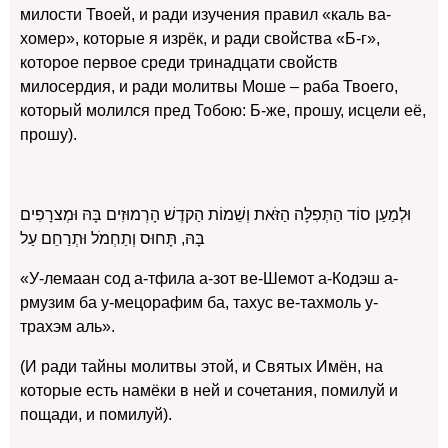
милости Твоей, и ради изучения правил «каль ва-
хомер», которые я изрёк, и ради свойства «Б-г»,
которое первое среди тринадцати свойств
милосердия, и ради молитвы Моше – раба Твоего,
который молился пред Тобою: Б-же, прошу, исцели её,
прошу).
וּלְמַעַן סוֹד הַתְּפִלָּה הַזֹּאת וְשֵׁמוֹת הַקדֶשׁ הָרְמוּזִים בָּהּ וּמְצרָפִים
בָּהּ, תָּחוּס וְתַחְמֹל וּתְרַחֵם עַל
«У-лемаан сод а-тфила а-зот ве-Шемот а-Кодэш а-
рмузим ба у-мецорафим ба, тахус ве-тахмоль у-
трахэм аль».
(И ради тайны молитвы этой, и Святых Имён, на
которые есть намёки в ней и сочетания, помилуй и
пощади, и помилуй).