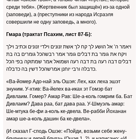
среди тебя». (Жертвенник был защищён) из-за одной
(заповеди), а (преступники из народа Исраэля
совершили не одну заповедь, а много).
Гмара (трактат Псахим, лист 87-Б):
ויאמר ה’ אל הושע לך קח לך אשת זנונים וילדי זנונים וכתיב וילך
ויקח את גומר בת דבלים גומר אמר רבשהכל גומרים בה בת
דבלים דבה רעה בת דבה רעה ושמואל אמר שמתוקה בפי הכל
כדבלה ורבי יוחנן אמרשהכל דשין בה כדבלה.
«Ва-йомер Адо-най эль Ошэя: Лех, ках леха эшэт
знуним. У-хтив: Ва-йелех ва-иках эт Гомэр бат
Дивлаим. Гомер? Амар Рав: Ше-а-коль гомрим ба. Бат
Дивлаим? Дава раа, бат дава раа. У-Шмуэль амар:
Ше-мтука бе-фи а-коль ке-двела. Ве-рабби Йоханан
амар ше-а-коль дашин ба ке-двела».
(И сказал Г-сподь Ошэе: «Пойди, возьми себе жену-
блудницу и детей блуда» (Ошэя 1, 2), и написано: «И