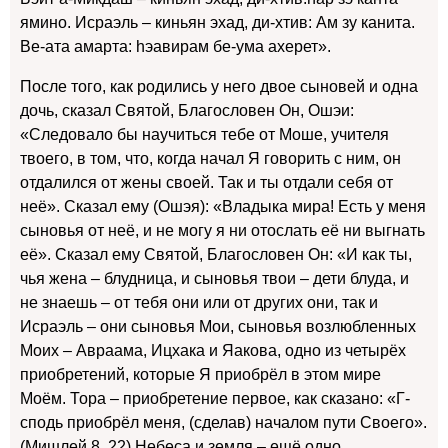
ямино. Исраэль – киньян эхад, ди-хтив: Ам зу канита.
Ве-ата амарта: hэавирам бе-ума ахерет».
После того, как родились у него двое сыновей и одна
дочь, сказал Святой, Благословен Он, Ошэи:
«Следовало бы научиться тебе от Моше, учителя
твоего, в том, что, когда начал Я говорить с ним, он
отдалился от жены своей. Так и ты отдали себя от
неё». Сказал ему (Ошэя): «Владыка мира! Есть у меня
сыновья от неё, и не могу я ни отослать её ни выгнать
её». Сказал ему Святой, Благословен Он: «И как ты,
чья жена – блудница, и сыновья твои – дети блуда, и
не знаешь – от тебя они или от других они, так и
Исраэль – они сыновья Мои, сыновья возлюбленных
Моих – Авраама, Ицхака и Яакова, одно из четырёх
приобретений, которые Я приобрёл в этом мире
Моём. Тора – приобретение первое, как сказано: «Г-
сподь приобрёл меня, (сделав) началом пути Своего».
(Мишлей 8, 22) Небеса и земля – ещё одно