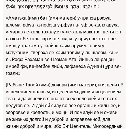
יִהְיוּ לְרָצוֹן אִמְרֵי פִי וְהֶגְיוֹן לִבִּי לְפָנֶיךָ יְהוָה צוּרִי וְגֹאֲלִי:
«Аматэха (имя) бат (имя матери) у-трапэа рэфуа
шлема, рфуат а-нефэш у-рфуат а-гуф ве-аалэ аруха
у-марпэ ле-холь тахалуэя у-ле-холь макотэя, ве-титэн
ла коах бе-холь эврэя ве-гидэя, у-вриут ве-хозэк ве-
омэц у-трахама у-тхайэя хаим аруким товим у-
мэтуканим, тверэха ле-хаим товим у-ль-шалом, ки Э-
ль Рофэ Рахаман ве-Нээман Ата. Йиhью ле-рацон
имрей фи, ве-hегйон либи, лефанеха Ад-най цури ве-
гоали».
(Рабыне Твоей (имя) дочери (имя матери), и исцели её
исцелением полным, исцелением души и исцелением
тела, и да исцелится она от всех болезней и от всех
недугов её. И дай ей силу во все органы и жилы её, и
здоровье и крепость, и мощь. И помилуй её и оживи
её жизнью долгой и доброй и исправленной, для
жизни доброй и мира, ибо Б-г Целитель, Милосердный