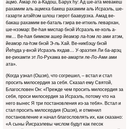
ацмо. Амар ло а-Кадош, Барух hу: Ад ше-ата мевакеш
рахамим аль ацмеха бакеш рахамим аль Исраэль, ше-
газарти алэйhэм шлош гзерот баавурэха. Амад ве-
бакаш рахамим ве-баталь гзира ве-итхиль левархан,
ше-нээмар: Ве-hая миспар бнэй Исраэль ке-холь а-
ям… Ве-hая бимком ашер йеамэр ла-hэм ло ами атэм,
йеамэр ла-hэм бнэй Э-ль Хай. Ве-никбэцу бнэй
Йеhуда у-внэй Исраэль яхдав… У-зраэтия Ли ба-арэц
ве-рихамти эт Ло-Рухама ве-амарти ле-Ло-Ами ами
ата».
(Когда узнал (Ошэя), что согрешил, – встал и стал
просить милосердия за себя. Сказал ему Святой,
Благословен Он: «Прежде чем просить милосердия за
себя, проси милосердия за Исраэль, потому что на
него вынес Я три постановления из-за тебя». Встал и
стал просить милосердия (Ошэя), и отменил
постановление и начал благословлять их, как сказано:
«А сыны Йисраэлевы числом будут как песок