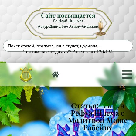
Сайт посвящается
Ле Илуй Нишмат
Артур-Давид бен Аарон-Андижан
Теилим на сегодня - 27 Ава: главы 120-134
Статья: Тикун
Рефуа Шлема с
Молитвой Моше
Рабейну