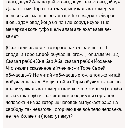
тламдэну»? Аль тикрэй «тламдэну», эла «тламдэйну».
Давар зэ ми-Торатэха тламдэйну каль ва-хомер ми-
шэн ве-аин: ма шэн ве-аин ше-hэн эхад мэ-эйварав
шель адам эвед йоцэ ба-hэн ле-херут, исурин ше-
мемаркин коль гуфо шель адам аль ахат кама ве-
кама».
(Счастлив человек, которого наказываешь Ты, Г-
споди, и Торе Своей обучаешь его». (Теhилим 94, 12)
Сказал рабби Хия бар Аба, сказал рабби Йоханан:
Что значит сказанное в Учении: «и Торе Своей
обучаешь»? Не читай «обучаешь его», а только читай
«обучаешь нас». Вещи этой из Торы обучил ты нас по
правилу «каль ва-хомер» («лёгкое и тяжёлое») из зуба
и глаза: как зуб и глаз являются одними из органов
человека и из-за которых человек выпускает раба на
свободу, так невзгоды, огорчающие всё тело человека,
не тем более ли (помогут ему)?