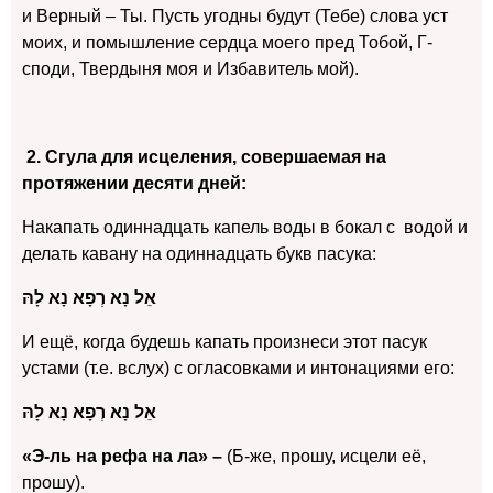
и Верный – Ты. Пусть угодны будут (Тебе) слова уст
моих, и помышление сердца моего пред Тобой, Г-
споди, Твердыня моя и Избавитель мой).
2. Сгула для исцеления, совершаемая на
протяжении десяти дней:
Накапать одиннадцать капель воды в бокал с водой и
делать кавану на одиннадцать букв пасука:
אֵל נָא רְפָא נָא לָהּ
И ещё, когда будешь капать произнеси этот пасук
устами (т.е. вслух) с огласовками и интонациями его:
אֵל נָא רְפָא נָא לָהּ
«Э-ль на рефа на ла» –
(Б-же, прошу, исцели её,
прошу).