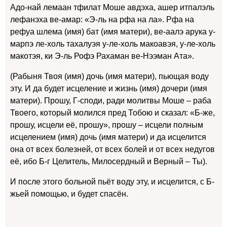
Адо-най лемаан тфилат Моше авдэха, ашер итпалэль
лефанэха ве-амар: «Э-ль на рфа на ла». Рфа на
рефуа шлема (имя) бат (имя матери), ве-аалэ арука у-
марпэ ле-холь тахалуэя у-ле-холь макоавэя, у-ле-холь
макотэя, ки Э-ль Рофэ Рахаман ве-Нээман Ата».
(Рабыня Твоя (имя) дочь (имя матери), пьющая воду
эту. И да будет исцеление и жизнь (имя) дочери (имя
матери). Прошу, Г-споди, ради молитвы Моше – раба
Твоего, который молился пред Тобою и сказал: «Б-же,
прошу, исцели её, прошу», прошу – исцели полным
исцелением (имя) дочь (имя матери) и да исцелится
она от всех болезней, от всех болей и от всех недугов
её, ибо Б-г Целитель, Милосердный и Верный – Ты).
И после этого больной пьёт воду эту, и исцелится, с Б-
жьей помощью, и будет спасён.