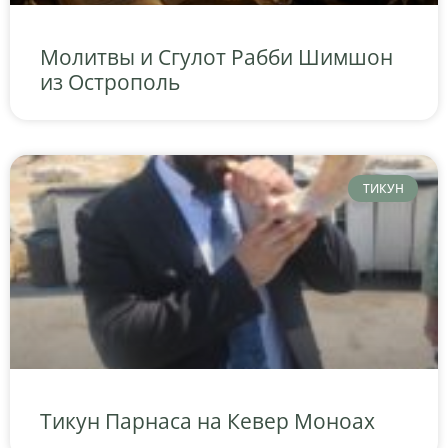
Молитвы и Сгулот Рабби Шимшон
из Острополь
ТИКУН
Тикун Парнаса на Кевер Моноах