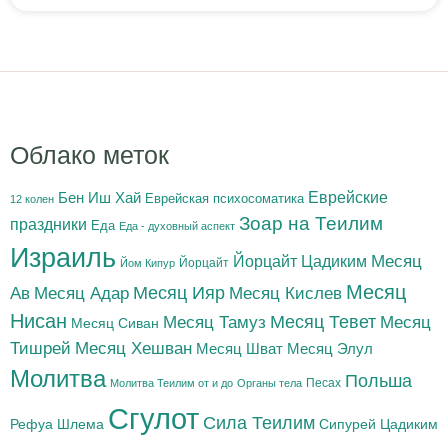
Облако меток
Бен Иш Хай
Еврейские
Еврейская психосоматика
12 колен
Зоар на Теилим
праздники
Еда
Еда - духовный аспект
Израиль
Йорцайт Цадиким
Месяц
Йорцайт
Йом Кипур
Месяц
Месяц Адар
Месяц Ияр
Месяц Кислев
Ав
Нисан
Месяц Тамуз
Месяц Тевет
Месяц
Месяц Сиван
Тишрей
Месяц Хешван
Месяц Шват
Месяц Элул
Молитва
Польша
Песах
Молитва Теилим от и до
Органы тела
Сгулот
Сила Теилим
Рефуа Шлема
Сипурей Цадиким