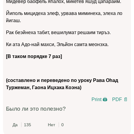
Мидевер баофель яhалох, микетев яшуд цаhараим.
Йиполь мицидеха элеф, урвава миминеха, элеха ло
йигаш.
Рак беэйнеха табит, вешилумат решаим тиръэ.
Ки ата Адо-най махси, Эльйон самта меонэха.
[В таком порядке 7 раз]
(составлено и переведено по уроку Рава Оhад
Туржеман, Гаона Ицхака Коэна)
Print 🖨
PDF 📄
Было ли это полезно?
Да
135
Нет
0