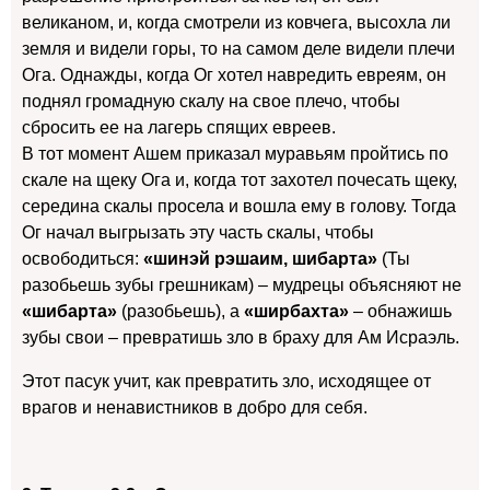
великаном, и, когда смотрели из ковчега, высохла ли
земля и видели горы, то на самом деле видели плечи
Ога. Однажды, когда Ог хотел навредить евреям, он
поднял громадную скалу на свое плечо, чтобы
сбросить ее на лагерь спящих евреев.
В тот момент Ашем приказал муравьям пройтись по
скале на щеку Ога и, когда тот захотел почесать щеку,
середина скалы просела и вошла ему в голову. Тогда
Ог начал выгрызать эту часть скалы, чтобы
освободиться:
«шинэй рэшаим, шибарта»
(Ты
разобьешь зубы грешникам) – мудрецы объясняют не
«шибарта»
(разобьешь), а
«ширбахта»
– обнажишь
зубы свои – превратишь зло в браху для Ам Исраэль.
Этот пасук учит, как превратить зло, исходящее от
врагов и ненавистников в добро для себя.