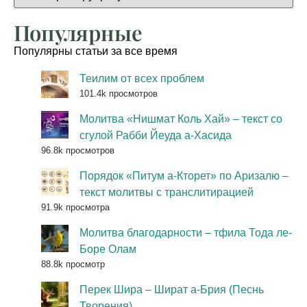
Популярные
Популярны статьи за все время
Теилим от всех проблем
101.4k просмотров
Молитва «Нишмат Коль Хай» – текст со
сгулой Рабби Йеуда а-Хасида
96.8k просмотров
Порядок «Питум а-Кторет» по Аризалю –
текст молитвы с транслитирацией
91.9k просмотра
Молитва благодарности – тфила Тода ле-
Боре Олам
88.8k просмотр
Перек Шира – Шират а-Брия (Песнь
Творения)