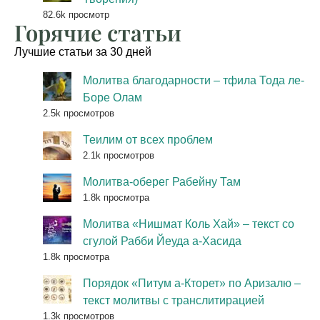
82.6k просмотр
Горячие статьи
Лучшие статьи за 30 дней
Молитва благодарности – тфила Тода ле-
Боре Олам
2.5k просмотров
Теилим от всех проблем
2.1k просмотров
Молитва-оберег Рабейну Там
1.8k просмотра
Молитва «Нишмат Коль Хай» – текст со
сгулой Рабби Йеуда а-Хасида
1.8k просмотра
Порядок «Питум а-Кторет» по Аризалю –
текст молитвы с транслитирацией
1.3k просмотров