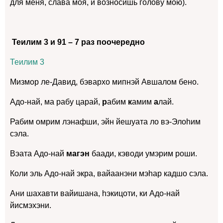
для меня, слава моя, и возносишь голову мою).
Теилим 3 и 91 – 7 раз поочередно
Теилим 3
Мизмор ле-Давид, бэвархо мипнэй Авшалом бено.
Адо-най, ма рабу царай,
р
абим
к
амим
а
лай.
Рабим омрим лэнафши, эйн йешуата ло вэ-Элоhим
сэла.
Вэата Адо-най
магэн
баади, кэводи умэрим роши.
Коли эль Адо-най экра, вайаанэни мэhар кадшо сэла.
Ани шахавти вайишана, hэкицоти, ки Адо-най
йисмэхэни.