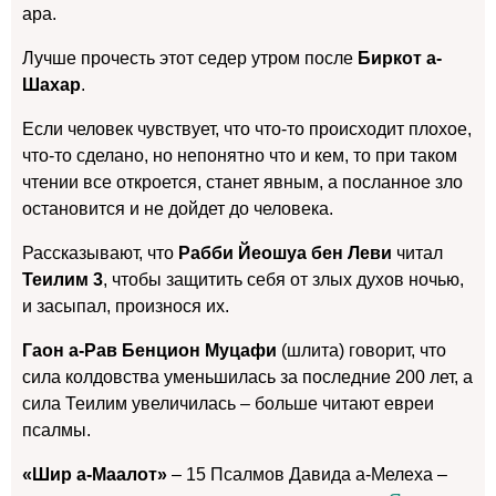
ара.
Лучше прочесть этот седер утром после
Биркот а-
Шахар
.
Если человек чувствует, что что-то происходит плохое,
что-то сделано, но непонятно что и кем, то при таком
чтении все откроется, станет явным, а посланное зло
остановится и не дойдет до человека.
Рассказывают, что
Рабби Йеошуа бен Леви
читал
Теилим 3
, чтобы защитить себя от злых духов ночью,
и засыпал, произнося их.
Гаон а-Рав Бенцион Муцафи
(шлита) говорит, что
сила колдовства уменьшилась за последние 200 лет, а
сила Теилим увеличилась – больше читают евреи
псалмы.
«Шир а-Маалот»
– 15 Псалмов Давида а-Мелеха –