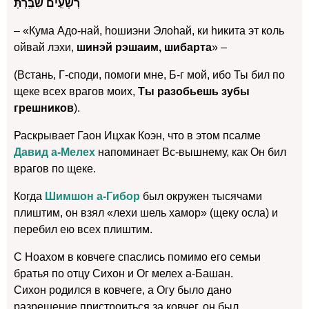
רְשָׁעִ֣ים שִׁבַּֽרְתָּ
– «Кума Адо-най, hошиэни Элоhай, ки hикита эт коль
ойвай лэхи,
шинэй рэшаим, шибарта
» –
(Встань, Г-споди, помоги мне, Б-г мой, ибо Ты бил по
щеке всех врагов моих,
Ты разобьешь зубы
грешников
).
Раскрывает Гаон Ицхак Коэн, что в этом псалме
Давид а-Мелех
напоминает Вс-вышнему, как Он бил
врагов по щеке.
Когда
Шимшон а-Гибор
был окружен тысячами
плиштим, он взял «лехи шель хамор» (щеку осла) и
перебил ею всех плиштим.
С Ноахом в ковчеге спаслись помимо его семьи
братья по отцу Сихон и Ог мелех а-Башан.
Сихон родился в ковчеге, а Огу было дано
разрешение пристроиться за ковчег, он был