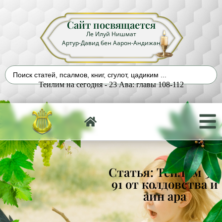
Сайт посвящается
Ле Илуй Нишмат
Артур-Давид бен Аарон-Андижан
Теилим на сегодня - 23 Ава: главы 108-112
Статья: Теилим 3 и
91 от колдовства и
аин ара