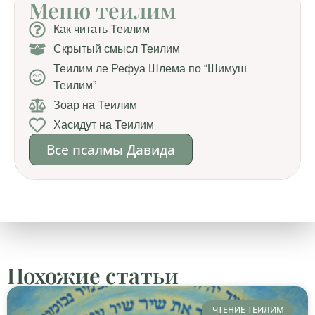
Меню теилим
Как читать Теилим
Скрытый смысл Теилим
Теилим ле Рефуа Шлема по “Шимуш
Теилим”
Зоар на Теилим
Хасидут на Теилим
Все псалмы Давида
Похожие статьи
ЧТЕНИЕ ТЕИЛИМ