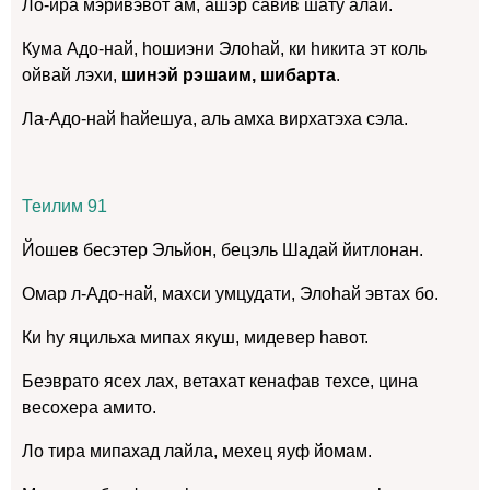
Ло-ира мэривэвот ам, ашэр савив шату алай.
Кума Адо-най, hошиэни Элоhай, ки hикита эт коль
ойвай лэхи,
шинэй рэшаим, шибарта
.
Ла-Адо-най hайешуа, аль амха вирхатэха сэла.
Теилим 91
Йошев бесэтер Эльйон, бецэль Шадай йитлонан.
Омар л-Адо-най, махси умцудати, Элоhай эвтах бо.
Ки hу яцильха мипах якуш, мидевер hавот.
Беэврато ясех лах, ветахат кенафав техсе, цина
весохера амито.
Ло тира мипахад лайла, мехец яуф йомам.