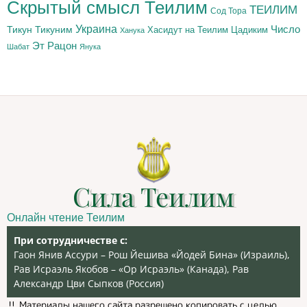
Скрытый смысл Теилим
ТЕИЛИМ
Сод Тора
Украина
Тикун
Тикуним
Число
Цадиким
Хасидут на Теилим
Ханука
Эт Рацон
Шабат
Янука
Сила Теилим
Онлайн чтение Теилим
При сотрудничестве с:
Гаон Янив Ассури – Рош Йешива «Йодей Бина» (Израиль),
Рав Исраэль Якобов – «Ор Исраэль» (Канада), Рав
Александр Цви Сыпков (Россия)
‼️ Материалы нашего сайта разрешено копировать с целью