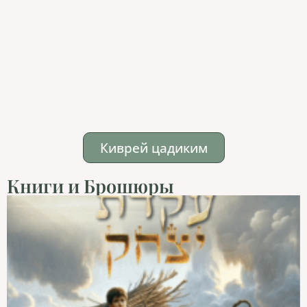
Киврей цадиким
Книги и Брошюры