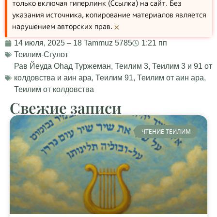
только включая гиперлинк (Ссылка) на сайт. Без
указания источника, копирование материалов является
нарушением авторских прав.
×
14 июля, 2025 – 18 Tammuz 5785
1:21 пп
Теилим-Сгулот
Рав Йеуда Оhад Туржеман
,
Теилим 3
,
Теилим 3 и 91 от
колдовства и аин ара
,
Теилим 91
,
Теилим от аин ара
,
Теилим от колдовства
Свежие записи
ЧТЕНИЕ ТЕИЛИМ