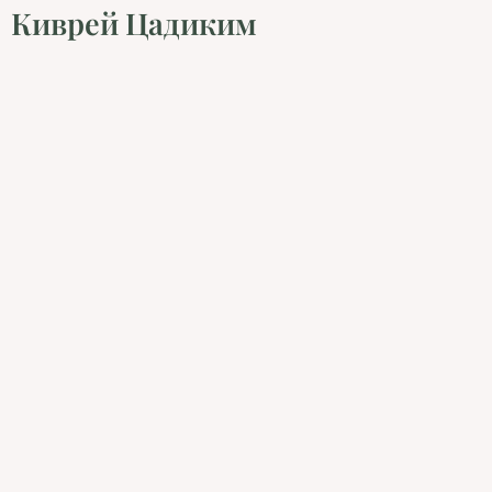
Киврей Цадиким