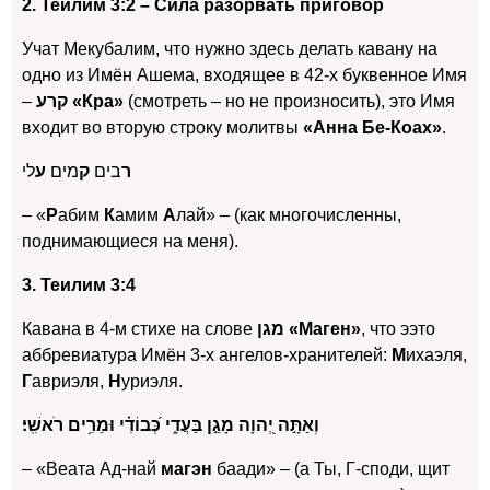
2. Теилим 3:2 – Сила разорвать приговор
Учат Мекубалим, что нужно здесь делать кавану на
одно из Имён Ашема, входящее в 42-х буквенное Имя
–
קרע «Кра»
(смотреть – но не произносить), это Имя
входит во вторую строку молитвы
«Анна Бе-Коах»
.
ר
בים
ק
מים
ע
לי
– «
Р
абим
К
амим
А
лай» – (как многочисленны,
поднимающиеся на меня).
3. Теилим 3:4
Кавана в 4-м стихе на слове
מגן «Маген»
, что ээто
аббревиатура Имён 3-х ангелов-хранителей:
М
ихаэля,
Г
авриэля,
Н
уриэля.
וְאַתָּ֣ה יְ֭הוָה מָגֵ֣ן בַּעֲדִ֑י כְּ֝בוֹדִ֗י וּמֵרִ֥ים רֹאשִֽׁי׃
– «Веата Ад-най
магэн
баади» – (а Ты, Г-споди, щит