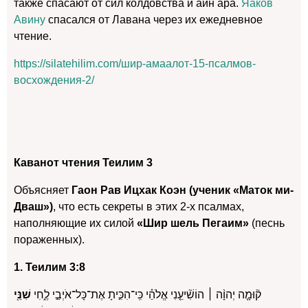
также спасают от сил колдовства и аин ара.
Яаков
Авину
спасался от Лавана через их ежедневное
чтение.
https://silatehilim.com/шир-амаалот-15-псалмов-
восхождения-2/
Каванот чтения Теилим 3
Объясняет
Гаон Рав Ицхак Коэн (ученик «Маток ми-
Дваш»)
, что есть секреты в этих 2-х псалмах,
наполняющие их силой
«Шир шель Пегаим»
(песнь
пораженных).
1. Теилим 3:8
ק֘וּמָ֤ה יְהוָ֨ה ׀ הוֹשִׁ֘יעֵ֤נִי אֱלֹהַ֗י כִּֽי־הִכִּ֣יתָ אֶת־כָּל־אֹיְבַ֣י לֶ֑חִי
שִׁנֵּ֖י