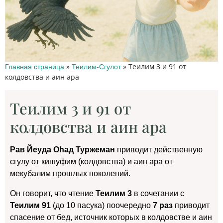
»
»
Теилим 3 и 91 от
Главная страница
Теилим-Сгулот
колдовства и аин ара
Теилим 3 и 91 от
колдовства и аин ара
Рав Йеуда Оhад Туржеман
приводит действенную
сгулу от кишуфим (колдовства) и аин ара от
мекубалим прошлых поколений.
Он говорит, что чтение
Теилим 3
в сочетании с
Теилим 91
(до 10 пасука) поочередно
7 раз
приводит
спасение от бед, источник которых в колдовстве и аин