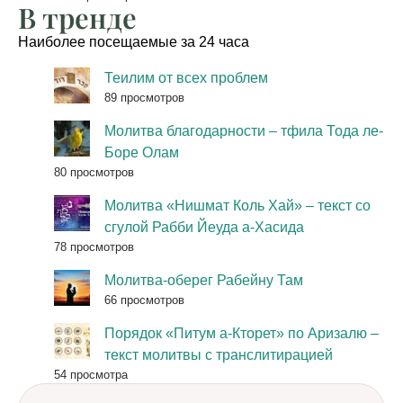
В тренде
Наиболее посещаемые за 24 часа
Теилим от всех проблем
89 просмотров
Молитва благодарности – тфила Тода ле-
Боре Олам
80 просмотров
Молитва «Нишмат Коль Хай» – текст со
сгулой Рабби Йеуда а-Хасида
78 просмотров
Молитва-оберег Рабейну Там
66 просмотров
Порядок «Питум а-Кторет» по Аризалю –
текст молитвы с транслитирацией
54 просмотра