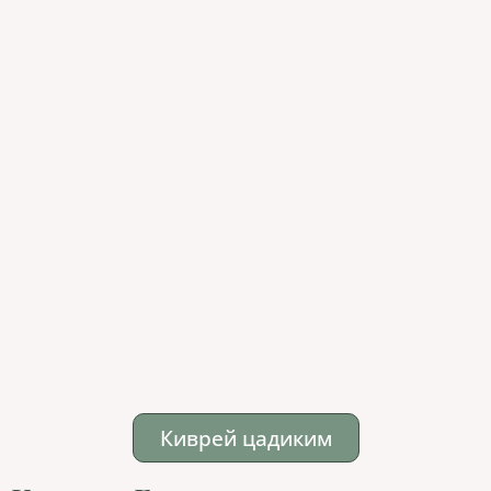
Киврей цадиким