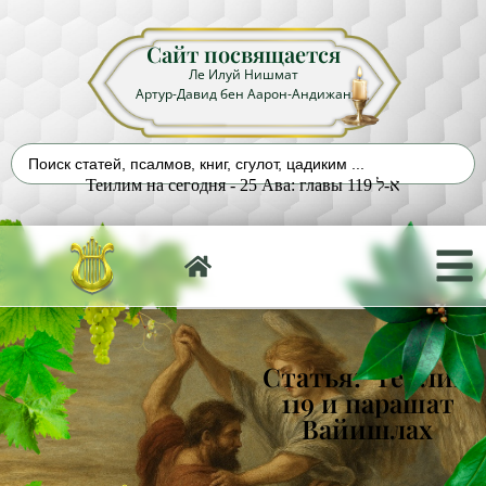
Сайт посвящается
Ле Илуй Нишмат
Артур-Давид бен Аарон-Андижан
Теилим на сегодня - 25 Ава: главы 119 א-ל
Статья: Теилим
119 и парашат
Вайишлах