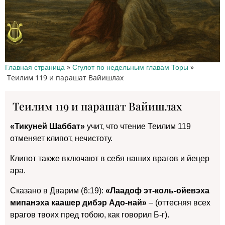
»
»
Главная страница
Сгулот по недельным главам Торы
Теилим 119 и парашат Вайишлах
Теилим 119 и парашат Вайишлах
«Тикуней Шаббат»
учит, что чтение Теилим 119
отменяет клипот, нечистоту.
Клипот также включают в себя наших врагов и йецер
ара.
Сказано в Дварим (6:19):
«Лаадоф эт-коль-ойевэха
мипанэха каашер дибэр Адо-най»
– (оттесняя всех
врагов твоих пред тобою, как говорил Б-г).