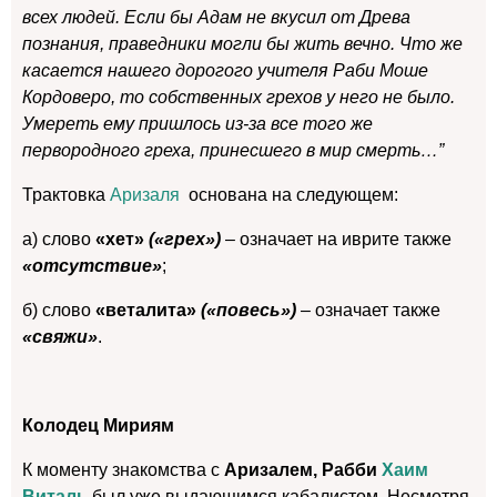
всех людей. Если бы Адам не вкусил от Древа
познания, праведники могли бы жить вечно. Что же
касается нашего дорогого учителя Раби Моше
Кордоверо, то собственных грехов у него не было.
Умереть ему пришлось из-за все того же
первородного греха, принесшего в мир смерть…”
Трактовка
Аризаля
основана на следующем:
а) слово
«хет»
(«грех»)
– означает на иврите также
«отсутствие»
;
б) слово
«веталита»
(«повесь»)
– означает также
«свяжи»
.
Колодец Мириям
К моменту знакомства с
Аризалем, Рабби
Хаим
Виталь
был уже выдающимся кабалистом. Несмотря