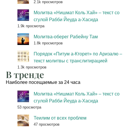
2.1k просмотров
Молитва «Нишмат Коль Хай» – текст со
сгулой Рабби Йеуда а-Хасида
1.9k просмотра
Молитва-оберег Рабейну Там
1.8k просмотров
Порядок «Питум а-Кторет» по Аризалю –
текст молитвы с транслитирацией
1.3k просмотров
В тренде
Наиболее посещаемые за 24 часа
Молитва «Нишмат Коль Хай» – текст со
сгулой Рабби Йеуда а-Хасида
53 просмотра
Теилим от всех проблем
47 просмотров