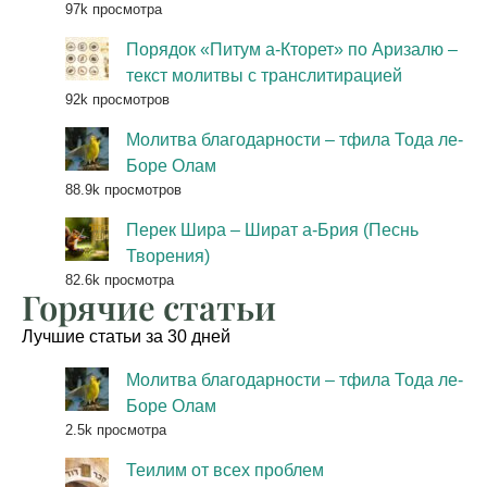
97k просмотра
Порядок «Питум а-Кторет» по Аризалю –
текст молитвы с транслитирацией
92k просмотров
Молитва благодарности – тфила Тода ле-
Боре Олам
88.9k просмотров
Перек Шира – Шират а-Брия (Песнь
Творения)
82.6k просмотра
Горячие статьи
Лучшие статьи за 30 дней
Молитва благодарности – тфила Тода ле-
Боре Олам
2.5k просмотра
Теилим от всех проблем