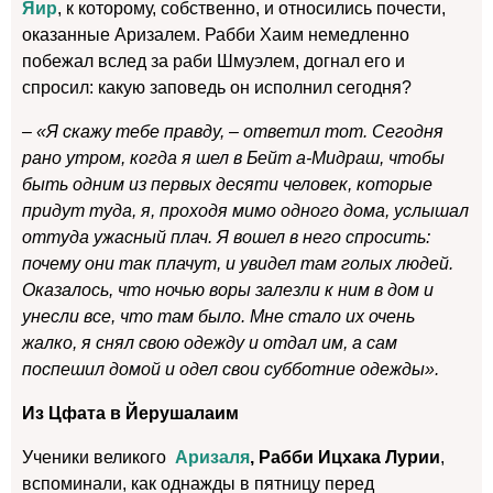
Яир
, к которому, собственно, и относились почести,
оказанные Аризалем. Рабби Хаим немедленно
побежал вслед за раби Шмуэлем, догнал его и
спросил: какую заповедь он исполнил сегодня?
– «Я скажу тебе правду, – ответил тот. Сегодня
рано утром, когда я шел в Бейт а-Мидраш, чтобы
быть одним из первых десяти человек, которые
придут туда, я, проходя мимо одного дома, услышал
оттуда ужасный плач. Я вошел в него спросить:
почему они так плачут, и увидел там голых людей.
Оказалось, что ночью воры залезли к ним в дом и
унесли все, что там было. Мне стало их очень
жалко, я снял свою одежду и отдал им, а сам
поспешил домой и одел свои субботние одежды».
Из Цфата в Йерушалаим
Ученики великого
Аризаля
, Рабби Ицхака Лурии
,
вспоминали, как однажды в пятницу перед