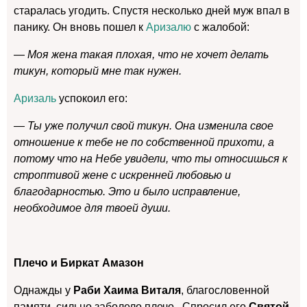
старалась угодить. Спустя несколько дней муж впал в
панику. Он вновь пошел к
Аризалю
с жалобой:
— Моя жена такая плохая, что не хочет делать
тикун, который мне так нужен.
Аризаль
успокоил его:
— Ты уже получил свой тикун. Она изменила свое
отношение к тебе не по собственной прихоти, а
потому что на Небе увидели, что ты относишься к
строптивой жене с искренней любовью и
благодарностью. Это и было исправление,
необходимое для твоей души.
Плечо и Биркат Амазон
Однажды у
Раби Хаима Виталя
, благословенной
памяти, сильно заболело плечо. Спросил его
Святой