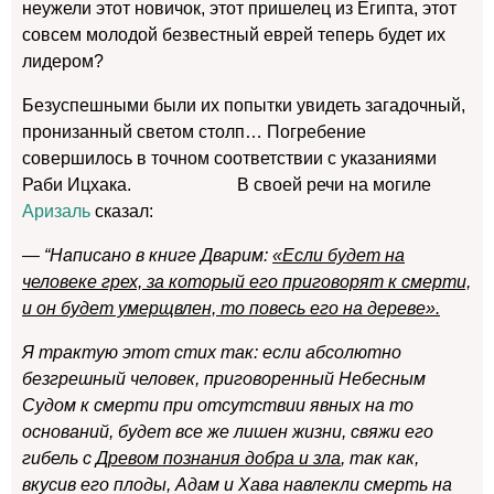
неужели этот новичок, этот пришелец из Египта, этот
совсем молодой безвестный еврей теперь будет их
лидером?
Безуспешными были их попытки увидеть загадочный,
пронизанный светом столп… Погребение
совершилось в точном соответствии с указаниями
Раби Ицхака. В своей речи на могиле
Аризаль
сказал:
— “Написано в книге Дварим:
«Если будет на
человеке грех, за который его приговорят к смерти,
и он будет умерщвлен, то повесь его на дереве».
Я трактую этот стих так: если абсолютно
безгрешный человек, приговоренный Небесным
Судом к смерти при отсутствии явных на то
оснований, будет все же лишен жизни, свяжи его
гибель с
Древом познания добра и зла
, так как,
вкусив его плоды, Адам и Хава навлекли смерть на