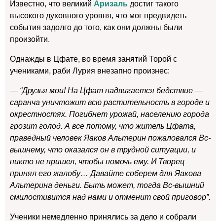
Известно, что великий
Аризаль
достиг такого
высокого духовного уровня, что мог предвидеть
события задолго до того, как они должны были
произойти.
Однажды в Цфате, во время занятий Торой с
учениками, раби Лурия внезапно произнес:
— “Друзья мои! На Цфат надвигается бедствие —
саранча уничтожит всю растительность в городе и
окрестностях. Погибнет урожай, населению города
грозит голод. А все потому, что житель Цфата,
праведный человек Яаков Альтерин пожаловался Вс-
вышнему, что оказался он в трудной ситуации, и
никто не пришел, чтобы помочь ему. И Творец
принял его жалобу… Давайте соберем для Яакова
Альтерина деньги. Быть может, тогда Вс-вышний
смилостивится над нами и отменит свой приговор”.
Ученики немедленно принялись за дело и собрали