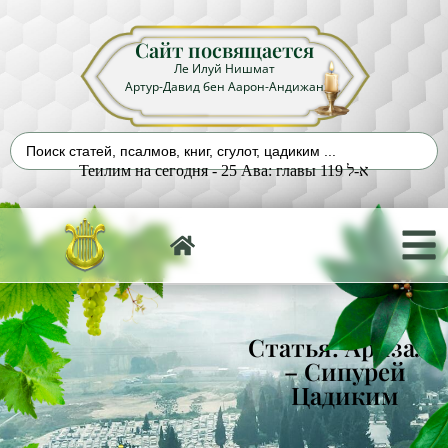
Сайт посвящается
Ле Илуй Нишмат
Артур-Давид бен Аарон-Андижан
Теилим на сегодня - 25 Ава: главы 119 א-ל
Статья: Аризаль
– Сипурей
Цадиким