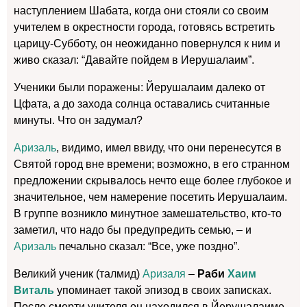
наступлением Шабата, когда они стояли со своим
учителем в окрестности города, готовясь встретить
царицу-Субботу, он неожиданно повернулся к ним и
живо сказал: “Давайте пойдем в Иерушалаим”.
Ученики были поражены: Йерушалаим далеко от
Цфата, а до захода солнца оставались считанные
минуты. Что он задумал?
Аризаль
, видимо, имел ввиду, что они перенесутся в
Святой город вне времени; возможно, в его странном
предложении скрывалось нечто еще более глубокое и
значительное, чем намерение посетить Иерушалаим.
В группе возникло минутное замешательство, кто-то
заметил, что надо бы предупредить семью, – и
Аризаль
печально сказал: “Все, уже поздно”.
Великий ученик (талмид)
Аризаля
–
Раби
Хаим
Виталь
упоминает такой эпизод в своих записках.
После смерти учителя он находился в Йерушалаиме.