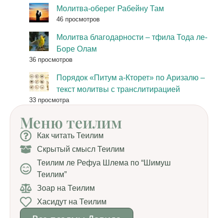
Молитва-оберег Рабейну Там
46 просмотров
Молитва благодарности – тфила Тода ле-
Боре Олам
36 просмотров
Порядок «Питум а-Кторет» по Аризалю –
текст молитвы с транслитирацией
33 просмотра
Меню теилим
Как читать Теилим
Скрытый смысл Теилим
Теилим ле Рефуа Шлема по “Шимуш
Теилим”
Зоар на Теилим
Хасидут на Теилим