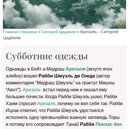
»
»
Аризаль – Сипурей
Главная страница
Сипурей Цадиким
Цадиким
Субботние одежды
Однажды в Бейт а-Мидраш
Аризаля
(зехуто яген
алейну) вошел
Рабби Шмуэль ди Озеда
(автор
комментария “Мидраш Шмуэль” на трактат Мишны
“Авот”).
Аризаль
встал перед ним и оказал ему
большие почести. Когда Рабби Шмуэль ушел, Рабби
Хаим спросил
Аризаля
, почему он вел себя так. Рабби
Ицхак ответил, что Рабби Шмуэль удостоился
исполнить одну чрезвычайно важную заповедь Торы
и потому его сопровождает
Танай
Рабби
Пинхас бен