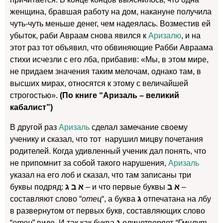
женщина, бравшая работу на дом, накануне получила
чуть-чуть меньше денег, чем надеялась. Возместив ей
убыток, раби Авраам снова явился к
Аризалю
, и на
этот раз тот объявил, что обвиняющие Рабби Авраама
стихи исчезли с его лба, прибавив: «Мы, в этом мире,
не придаем значения таким мелочам, однако там, в
высших мирах, относятся к этому с величайшей
строгостью».
(По книге “Аризаль – великий
кабалист”)
В другой раз
Аризаль
сделал замечание своему
ученику и сказал, что тот нарушил мицву почетания
родителей. Когда удивленный ученик дал понять, что
не припомнит за собой такого нарушения,
Аризаль
указал на его лоб и сказал, что там записаны три
буквы подряд:
א ב ג
– и что первые буквы
א ב
–
составляют слово “
отец
“, а буква
ג
отпечатана на лбу
в развернутом от первых букв, составляющих слово
“
отец
” виде. И так как буква
ג
олицетворяет
“Гмилут