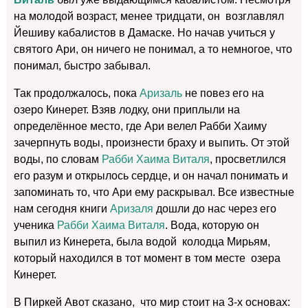
на молодой возраст, менее тридцати, он возглавлял
Йешиву кабалистов в Дамаске. Но начав учиться у
святого Ари, он ничего не понимал, а то немногое, что
понимал, быстро забывал.
Так продолжалось, пока
Аризаль
не повез его на
озеро Кинерет. Взяв лодку, они приплыли на
определённое место, где Ари велел Рабби Хаиму
зачерпнуть воды, произнести браху и выпить. От этой
воды, по словам
Рабби Хаима Виталя
, просветлился
его разум и открылось сердце, и он начал понимать и
запоминать то, что Ари ему раскрывал. Все известные
нам сегодня книги
Аризаля
дошли до нас через его
ученика
Рабби Хаима Виталя
. Вода, которую он
выпил из Кинерета, была водой колодца Мирьям,
который находился в тот момент в том месте озера
Кинерет.
В Пиркей Авот сказано, что мир стоит на 3-х основах: