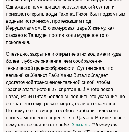
Однажды к нему пришел иерусалимский султан и
приказал открыть воды Гихона. Гихон был подземным
водным источником, протекавшим под
Йерушалаимом. Его замуровал царь Хизкияу, как
сказано в Талмуде, против воли мудрецов того
поколения.
Очевидно, закрытие и открытие этих вод имели куда
более глубокое значение, чем соображения
технической целесообразности. Султан знал, что
великий каббалист Раби Хаим Витал обладает
достаточной трансцендентальной силой, чтобы
“распечатать” источник, спрятанный много веков
назад. Раби Витал боялся выполнить это указание, но
он знал, что ему грозит смерть, если он откажется.
Поэтому он с помощью особого каббалистического
приема мгновенно перенесся в Дамаск. В ту же ночь к
нему во сне явился его ребе,
Аризаль
.
“Почему ты
отказался сегодня открыть Гихон?”
– спросил он