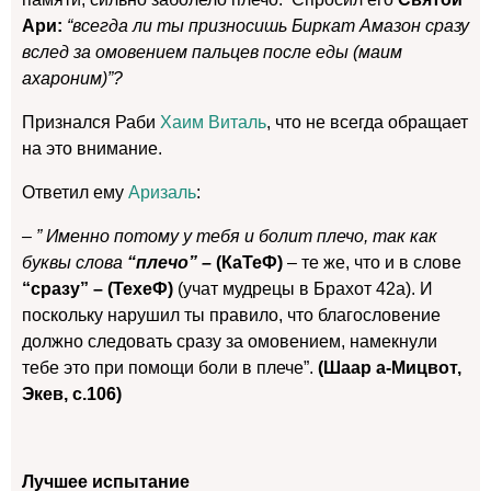
Ари:
“всегда ли ты призносишь Биркат Амазон сразу
вслед за омовением пальцев после еды (маим
ахароним)”?
Признался Раби
Хаим Виталь
, что не всегда обращает
на это внимание.
Ответил ему
Аризаль
:
– ” Именно потому у тебя и болит плечо, так как
буквы слова
“плечо” –
(КаТеФ)
– те же, что и в слове
“сразу” – (ТехеФ)
(учат мудрецы в Брахот 42а). И
поскольку нарушил ты правило, что благословение
должно следовать сразу за омовением, намекнули
тебе это при помощи боли в плече”.
(Шаар а-Мицвот,
Экев, с.106)
Лучшее испытание