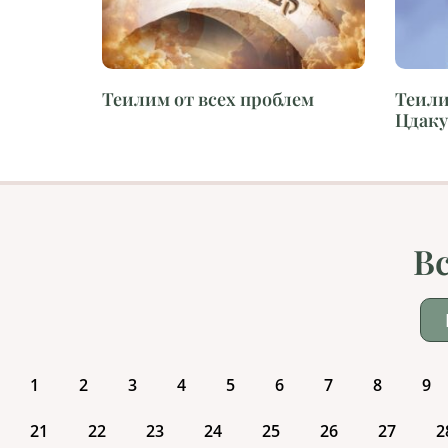
Теилим от всех проблем
Теили
Цдаку
В
1
2
3
4
5
6
7
8
9
21
22
23
24
25
26
27
2