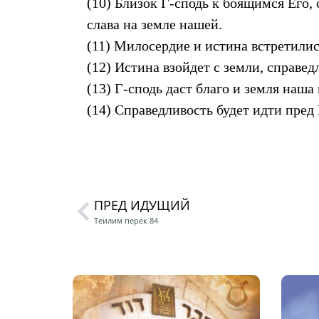
(10) Близок Г-сподь к боящимся Его, 
слава на земле нашей.
(11) Милосердие и истина встретилис
(12) Истина взойдет с земли, справед
(13) Г-сподь даст благо и земля наша
(14) Справедливость будет идти пред 
ПРЕД ИДУЩИЙ
Теилим перек 84