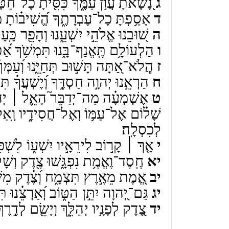
ג
נָ֭שָׂאתָ עֲוֺ֣ן עַמֶּ֑ךָ כִּסִּ֖יתָ כָל־חַ
ד
אָסַ֥פְתָּ כָל־עֶבְרָתֶ֑ךָ הֱ֝שִׁיב֗וֹתָ מֵח
ה
שׁ֭וּבֵנוּ אֱלֹהֵ֣י יִשְׁעֵ֑נוּ וְהָפֵ֖ר כַּֽעַסְ
ו
הַלְעוֹלָ֥ם תֶּֽאֱנַף־בָּ֑נוּ תִּמְשֹׁ֥ךְ אַ֝פְּ
ז
הֲֽלֹא־אַ֭תָּה תָּשׁ֣וּב תְּחַיֵּ֑נוּ וְ֝עַמְּךָ
ח
הַרְאֵ֣נוּ יְהוָ֣ה חַסְדֶּ֑ךָ וְ֝יֶשְׁעֲךָ֗ תִּתּ
ט
אֶשְׁמְעָ֗ה מַה־יְדַבֵּר֮ הָאֵ֪ל ׀ יְה֫וָ
שָׁל֗וֹם אֶל־עַמּ֥וֹ וְאֶל־חֲסִידָ֑יו וְֽאַל־
לְכִסְלָֽה׃
י
אַ֤ךְ ׀ קָר֣וֹב לִירֵאָ֣יו יִשְׁע֑וֹ לִשְׁכֹּ֖ן 
יא
חֶֽסֶד־וֶאֱמֶ֥ת נִפְגָּ֑שׁוּ צֶ֖דֶק וְשָׁל֣
יב
אֱ֭מֶת מֵאֶ֣רֶץ תִּצְמָ֑ח וְ֝צֶ֗דֶק מִשָּׁ
יג
גַּם־יְ֭הוָה יִתֵּ֣ן הַטּ֑וֹב וְ֝אַרְצֵ֗נוּ תִּתּ
יד
צֶ֭דֶק לְפָנָ֣יו יְהַלֵּ֑ךְ וְיָשֵׂ֖ם לְדֶ֣רֶךְ