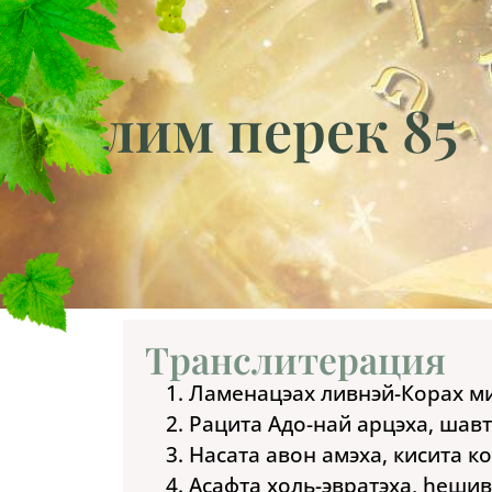
Теилим перек 85
Транслитерация
Ламенацэах ливнэй-Корах м
Рацита Адо-най арцэха, шавт
Насата авон амэха, кисита ко
Асафта холь-эвратэха, hешив