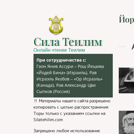
Йор
Сила Теилим
Онлайн чтение Теилим
При сотрудничестве с:
Гаон Янив Ассури – Рош Йешива
«Йодей Бина» (Израиль), Рав
Исраэль Якобов – «Ор Исраэль»
(Канада), Рав Александр Цви
Сыпков (Россия)
‼️ Материалы нашего сайта разрешено
копировать с целью распространения
Торы только с указанием ссылки на
Silatehilim.com
Запрещено любое использование