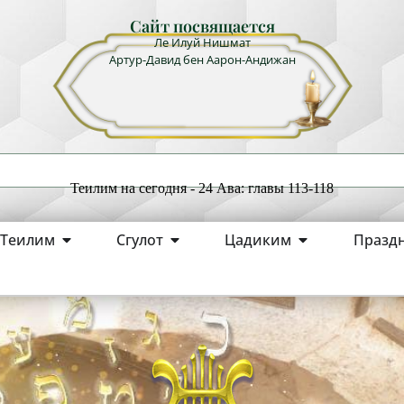
Сайт посвящается
Ле Илуй Нишмат
Артур-Давид бен Аарон-Андижан
Теилим на сегодня - 24 Ава: главы 113-118
Теилим
Сгулот
Цадиким
Празд