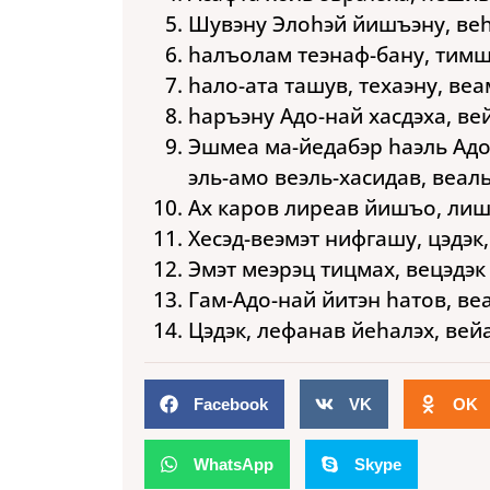
Шувэну Элоhэй йишъэну, веh
hалъолам теэнаф-бану, тимш
hало-ата ташув, техаэну, веа
hаръэну Адо-най хасдэха, ве
Эшмеа ма-йедабэр hаэль Адо
эль-амо веэль-хасидав, веал
Ах каров лиреав йишъо, лиш
Хесэд-веэмэт нифгашу, цэдэк
Эмэт меэрэц тицмах, вецэд
Гам-Адо-най йитэн hатов, ве
Цэдэк, лефанав йеhалэх, вей
Facebook
VK
OK
WhatsApp
Skype