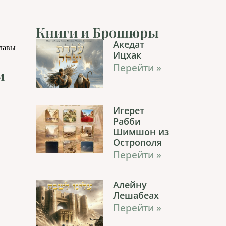
Книги и Брошюры
Акедат
главы
Ицхак
Перейти »
м
Игерет
Рабби
Шимшон из
Острополя
Перейти »
Алейну
Лешабеах
Перейти »