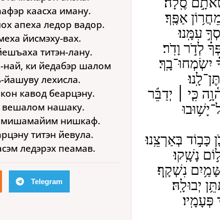
טָּאתָ֣ם סֶֽלָה׃
афэр каасха иману.
ֲר֥וֹן אַפֶּֽךָ׃
ох апеха ледор вадор.
ךָ֣ עִמָּֽנוּ׃
меха йисмэху-вах.
ךָ֗ לְדֹ֣ר וָדֹֽר׃
йешъаха титэн-лану.
֗ יִשְׂמְחוּ־בָֽךְ׃
-най, ки йедабэр шалом
ֶן־לָֽנוּ׃
ь-йашуву лехисла.
֥ה כִּ֤י ׀ יְדַבֵּ֬ר
кон кавод беарцэну.
, вешалом нашаку.
יָשׁ֥וּבוּ
эк мишамайим нишкаф.
арцэну титэн йевула.
כָּב֣וֹד בְּאַרְצֵֽנוּ׃
асэм ледэрэх пеамав.
וֹם נָשָֽׁקוּ׃
מַ֥יִם נִשְׁקָֽף׃
Telegram
ֵ֥ן יְבוּלָֽהּ׃
 פְּעָמָֽיו׃