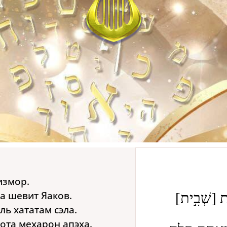
измор.
а шевит Яаков.
בות [שְׁבִ֣ית
ль хататам сэла.
ота мехарон апэха.