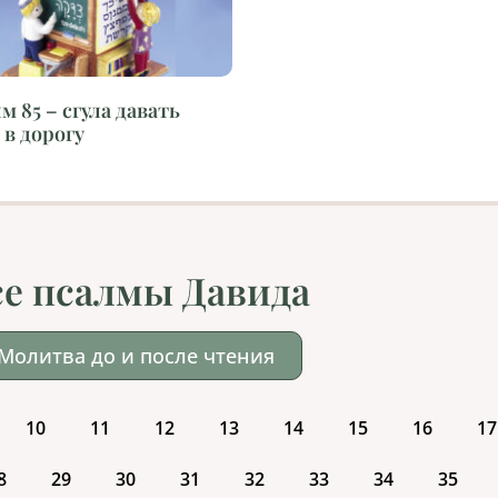
м 85 – сгула давать
 в дорогу
се псалмы Давида
Молитва до и после чтения
10
11
12
13
14
15
16
17
8
29
30
31
32
33
34
35