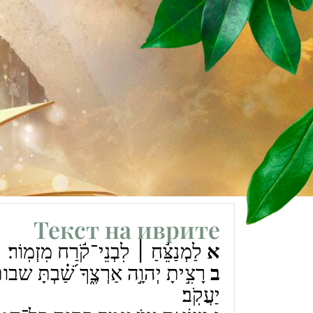
Текст на иврите
א
לַמְנַצֵּ֬חַ ׀ לִבְנֵי־קֹ֬רַח מִזְמֽוֹר׃
ב
רָצִ֣יתָ יְהוָ֣ה אַרְצֶ֑ךָ שַׁ֝֗בְתָּ ש]
יַעֲקֹֽב׃