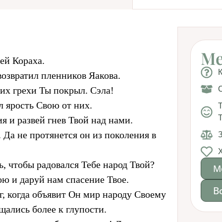
Ме
ей Кораха.
возвратил пленников Яакова.
е их грехи Ты покрыл. Сэла!
л ярость Свою от них.
ия и развей гнев Твой над нами.
. Да не протянется он из поколения в
, чтобы радовался Тебе народ Твой?
М
ою и даруй нам спасение Твое.
В
г, когда объявит Он мир народу Своему
щались более к глупости.