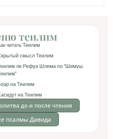
ню теилим
Как читать Теилим
Скрытый смысл Теилим
Теилим ле Рефуа Шлема по “Шимуш
Теилим”
Зоар на Теилим
Хасидут на Теилим
олитва до и после чтения
се псалмы Давида