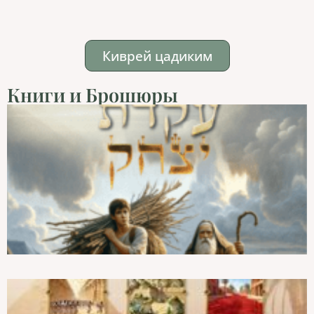
Киврей цадиким
Книги и Брошюры