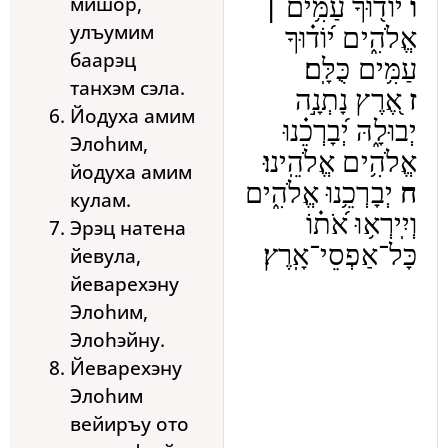
мишор,
ו
יוֹד֖וּךָ עַמִּ֥ים ׀
улъумим
אֱלֹהִ֑ים י֝וֹד֗וּךָ
баарэц
עַמִּ֥ים כֻּלָּֽם׃
танхэм сэла.
ז
אֶ֭רֶץ נָתְנָ֣ה
Йодуха амим
יְבוּלָ֑הּ יְ֝בָרְכֵ֗נוּ
Элоhим,
אֱלֹהִ֥ים אֱלֹהֵֽינוּ׃
йодуха амим
ח
יְבָרְכֵ֥נוּ אֱלֹהִ֑ים
кулам.
וְיִֽירְא֥וּ אֹ֝ת֗וֹ
Эрэц натена
כָּל־אַפְסֵי־אָֽרֶץ׃
йевула,
йеварехэну
Элоhим,
Элоhэйну.
Йеварехэну
Элоhим
вейиръу ото