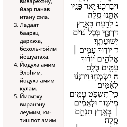
виварехэну,
וִֽיבָרְכֵ֑נוּ יָ֤אֵ֥ר פָּנָ֖יו
йаэр панав
אִתָּ֣נוּ סֶֽלָה׃
итану сэла.
ג
לָדַ֣עַת בָּאָ֣רֶץ
Ладаат
דַּרְכֶּ֑ךָ בְּכָל־גּ֝וֹיִ֗ם
баарэц
יְשׁוּעָתֶֽךָ׃
даркэха,
бехоль-гойим
ד
יוֹד֖וּךָ עַמִּ֥ים ׀
йешуатэха.
אֱלֹהִ֑ים י֝וֹד֗וּךָ
Йодуха амим
עַמִּ֥ים כֻּלָּֽם׃
Элоhим,
ה
יִֽשְׂמְח֥וּ וִֽירַנְּנ֗וּ
йодуха амим
לְאֻ֫מִּ֥ים
кулам.
כִּֽי־תִשְׁפֹּ֣ט עַמִּ֣ים
Йисмэху
מִישׁ֑וֹר וּלְאֻמִּ֓ים
виранэну
׀ בָּאָ֖רֶץ תַּנְחֵ֣ם
леумим, ки-
סֶֽלָה׃
тишпот амим