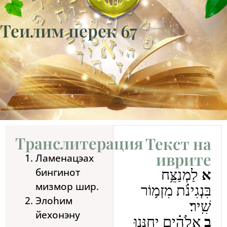
Теилим перек 67
Транслитерация
Текст на
иврите
Ламенацэах
бингинот
א
לַמְנַצֵּ֥ח
мизмор шир.
בִּנְגִינֹ֗ת מִזְמ֥וֹר
Элоhим
שִֽׁיר׃
йехонэну
ב
אֱלֹהִ֗ים יְחָנֵּ֥נוּ