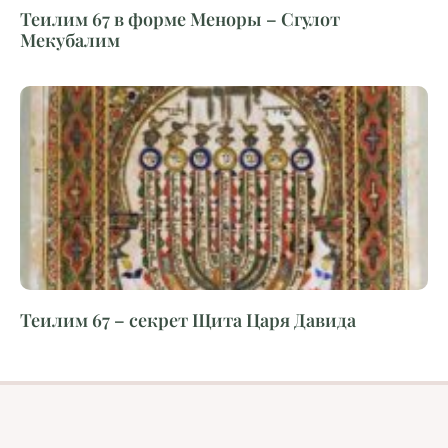
Теилим 67 в форме Меноры – Сгулот
Мекубалим
Теилим 67 – секрет Щита Царя Давида