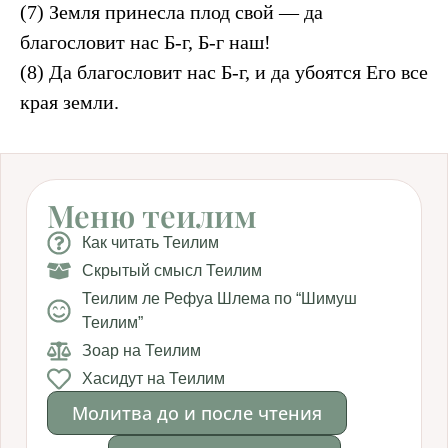
(7) Земля принесла плод свой — да
благословит нас Б-г, Б-г наш!
(8) Да благословит нас Б-г, и да убоятся Его все
края земли.
Меню теилим
Как читать Теилим
Скрытый смысл Теилим
Теилим ле Рефуа Шлема по “Шимуш
Теилим”
Зоар на Теилим
Хасидут на Теилим
Молитва до и после чтения