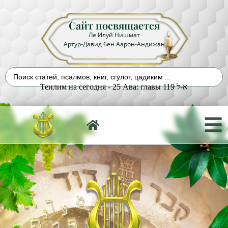
Сайт посвящается
Ле Илуй Нишмат
Артур-Давид бен Аарон-Андижан
Теилим на сегодня - 25 Ава: главы 119 א-ל