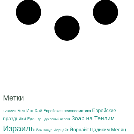
Метки
Бен Иш Хай
Еврейские
Еврейская психосоматика
12 колен
Зоар на Теилим
праздники
Еда
Еда - духовный аспект
Израиль
Йорцайт Цадиким
Месяц
Йорцайт
Йом Кипур