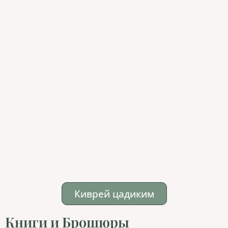
Киврей цадиким
Книги и Брошюры