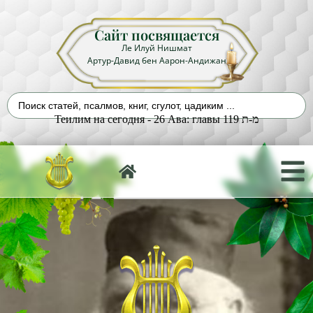
Сайт посвящается
Ле Илуй Нишмат
Артур-Давид бен Аарон-Андижан
Теилим на сегодня - 26 Ава: главы 119 מ-ת