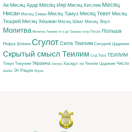
Месяц
Месяц Адар
Месяц Ияр
Месяц Кислев
Ав
Нисан
Месяц Тамуз
Месяц Тевет
Месяц
Месяц Сиван
Тишрей
Месяц Хешван
Месяц Шват
Месяц Элул
Молитва
Польша
Песах
Молитва Теилим от и до
Органы тела
Сгулот
Сила Теилим
Рефуа Шлема
Сипурей Цадиким
Скрытый смысл Теилим
ТЕИЛИМ
Сод Тора
Украина
Тикун
Тикуним
Число
Цадиким
Хасидут на Теилим
Ханука
Эт Рацон
Шабат
Янука