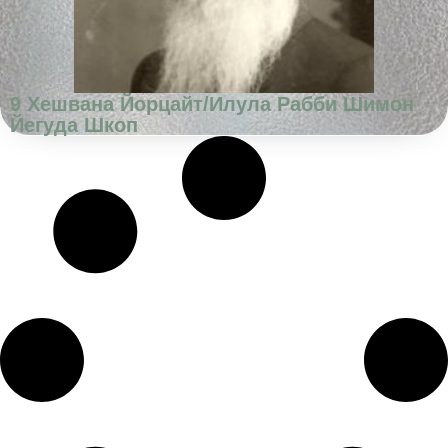
9 Хешвана Йорцайт/Илула Рабби Шимон
Йегуда Шкоп