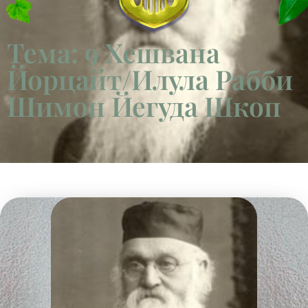
Тема: 9 Хешвана
Йорцайт/Илула Рабби
Шимон Йегуда Шкоп