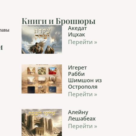
Книги и Брошюры
Акедат
главы
Ицхак
Перейти »
м
Игерет
Рабби
Шимшон из
Острополя
Перейти »
Алейну
Лешабеах
Перейти »