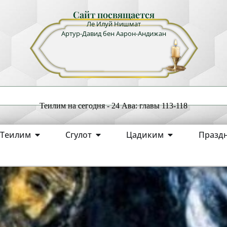
Сайт посвящается
Ле Илуй Нишмат
Артур-Давид бен Аарон-Андижан
Теилим на сегодня - 24 Ава: главы 113-118
Теилим
Сгулот
Цадиким
Празд