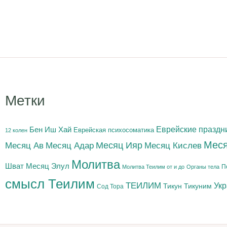
Метки
Бен Иш Хай
Еврейские праздн
Еврейская психосоматика
12 колен
Меся
Месяц Адар
Месяц Ияр
Месяц Кислев
Месяц Ав
Молитва
Шват
Месяц Элул
П
Молитва Теилим от и до
Органы тела
смысл Теилим
ТЕИЛИМ
Ук
Тикун
Тикуним
Сод Тора