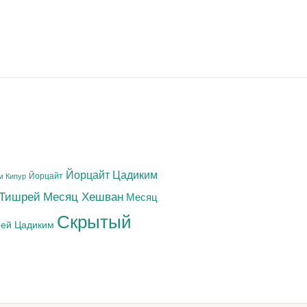
Йорцайт Цадиким
Йорцайт
м Кипур
 Тишрей
Месяц Хешван
Месяц
Скрытый
ей Цадиким