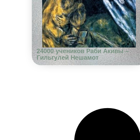
24000 учеников Раби Акивы –
Гильгулей Нешамот