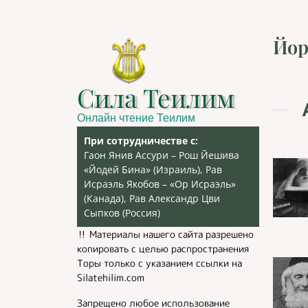
Йор
Сила Теилим
Онлайн чтение Теилим
При сотрудничестве с:
Гаон Янив Ассури – Рош Йешива
«Йодей Бина» (Израиль), Рав
Исраэль Якобов – «Ор Исраэль»
(Канада), Рав Александр Цви
Сыпков (Россия)
‼️ Материалы нашего сайта разрешено
копировать с целью распространения
Торы только с указанием ссылки на
Silatehilim.com
Запрещено любое использование