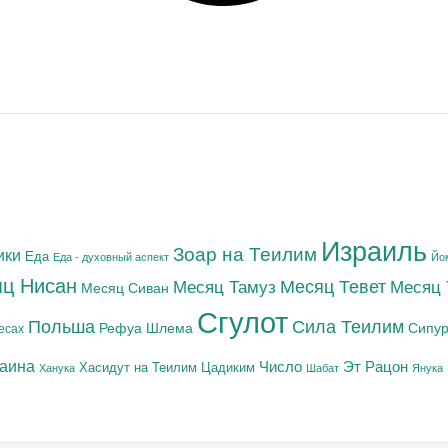
Израиль
Зоар на Теилим
ики
Еда
Еда - духовный аспект
Йо
ц Нисан
Месяц Тамуз
Месяц Тевет
Месяц
Месяц Сиван
Сгулот
Польша
Сила Теилим
Рефуа Шлема
Сипур
есах
раина
Число
Эт Рацон
Цадиким
Хасидут на Теилим
Ханука
Шабат
Янука