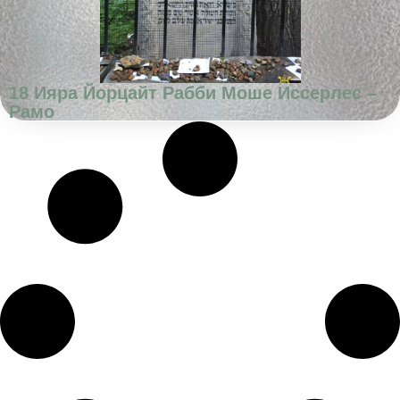
18 Ияра Йорцайт Рабби Моше Иссерлес –
Рамо