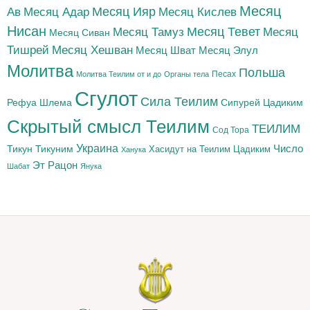
Месяц
Месяц Адар
Месяц Ияр
Месяц Кислев
Ав
Нисан
Месяц Тамуз
Месяц Тевет
Месяц
Месяц Сиван
Тишрей
Месяц Хешван
Месяц Шват
Месяц Элул
Молитва
Польша
Песах
Молитва Теилим от и до
Органы тела
Сгулот
Сила Теилим
Рефуа Шлема
Сипурей Цадиким
Скрытый смысл Теилим
ТЕИЛИМ
Сод Тора
Украина
Тикун
Тикуним
Число
Цадиким
Хасидут на Теилим
Ханука
Эт Рацон
Шабат
Янука