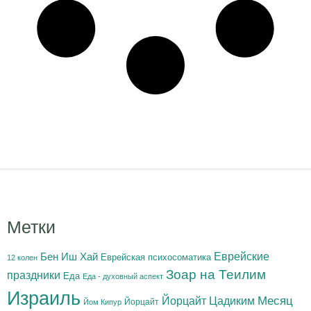
Метки
Бен Иш Хай
Еврейские
Еврейская психосоматика
12 колен
Зоар на Теилим
праздники
Еда
Еда - духовный аспект
Израиль
Йорцайт Цадиким
Месяц
Йорцайт
Йом Кипур