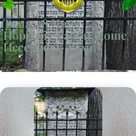
Тема: 18 Ияра
Йорцайт Рабби Моше
Иссерлес – Рамо