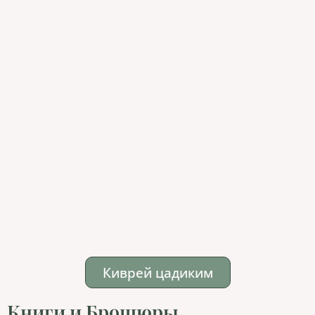
Киврей цадиким
Книги и Брошюры