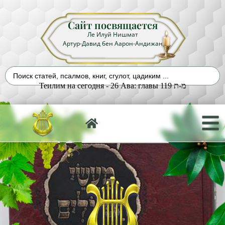
Сайт посвящается
Ле Илуй Нишмат
Артур-Давид бен Аарон-Андижан
Теилим на сегодня - 26 Ава: главы 119 מ-ת