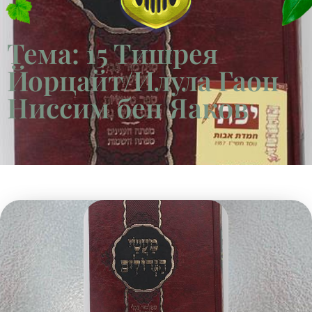
Тема: 15 Тишрея
Йорцайт/Илула Гаон
Ниссим бен Яаков