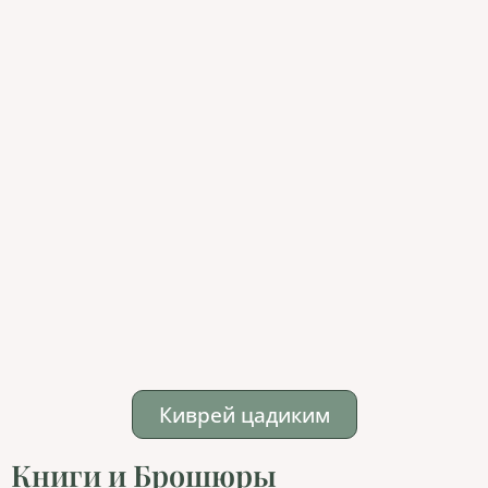
Киврей цадиким
Книги и Брошюры