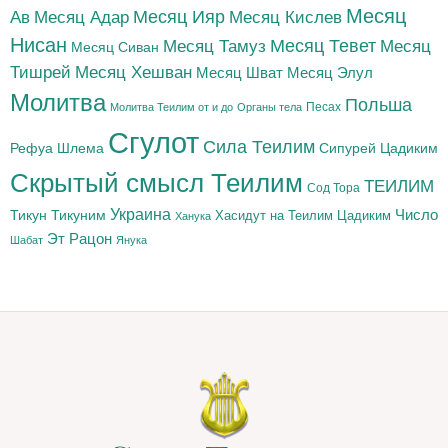
Месяц
Месяц Адар
Месяц Ияр
Месяц Кислев
Ав
Нисан
Месяц Тамуз
Месяц Тевет
Месяц
Месяц Сиван
Тишрей
Месяц Хешван
Месяц Шват
Месяц Элул
Молитва
Польша
Песах
Молитва Теилим от и до
Органы тела
Сгулот
Сила Теилим
Рефуа Шлема
Сипурей Цадиким
Скрытый смысл Теилим
ТЕИЛИМ
Сод Тора
Украина
Тикун
Тикуним
Число
Цадиким
Хасидут на Теилим
Ханука
Эт Рацон
Шабат
Янука