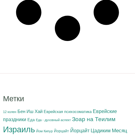
Метки
Бен Иш Хай
Еврейские
Еврейская психосоматика
12 колен
Зоар на Теилим
праздники
Еда
Еда - духовный аспект
Израиль
Йорцайт Цадиким
Месяц
Йорцайт
Йом Кипур