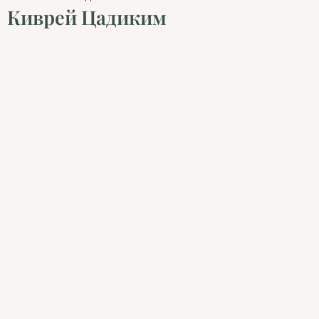
Киврей Цадиким