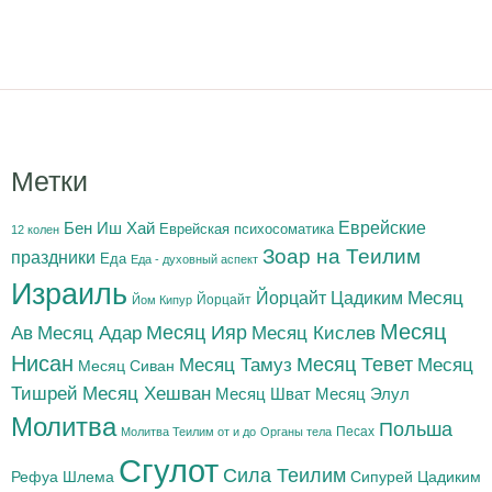
Метки
Бен Иш Хай
Еврейские
Еврейская психосоматика
12 колен
Зоар на Теилим
праздники
Еда
Еда - духовный аспект
Израиль
Йорцайт Цадиким
Месяц
Йорцайт
Йом Кипур
Месяц
Месяц Адар
Месяц Ияр
Месяц Кислев
Ав
Нисан
Месяц Тамуз
Месяц Тевет
Месяц
Месяц Сиван
Тишрей
Месяц Хешван
Месяц Шват
Месяц Элул
Молитва
Польша
Песах
Молитва Теилим от и до
Органы тела
Сгулот
Сила Теилим
Рефуа Шлема
Сипурей Цадиким