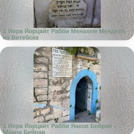
1 Ияра Йорцайт Рабби Менахем Мендель
из Витебска
1 Ияра Йорцайт Рабби Яаков Бейрав –
Маари Бейрав