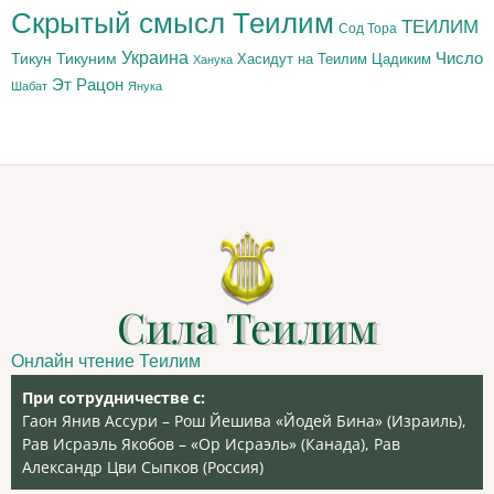
Скрытый смысл Теилим
ТЕИЛИМ
Сод Тора
Украина
Тикун
Тикуним
Число
Цадиким
Хасидут на Теилим
Ханука
Эт Рацон
Шабат
Янука
Сила Теилим
Онлайн чтение Теилим
При сотрудничестве с:
Гаон Янив Ассури – Рош Йешива «Йодей Бина» (Израиль),
Рав Исраэль Якобов – «Ор Исраэль» (Канада), Рав
Александр Цви Сыпков (Россия)