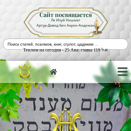
Сайт посвящается
Ле Илуй Нишмат
Артур-Давид бен Аарон-Андижан
Теилим на сегодня - 25 Ава: главы 119 א-ל