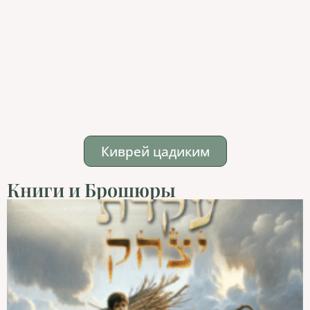
Киврей цадиким
Книги и Брошюры