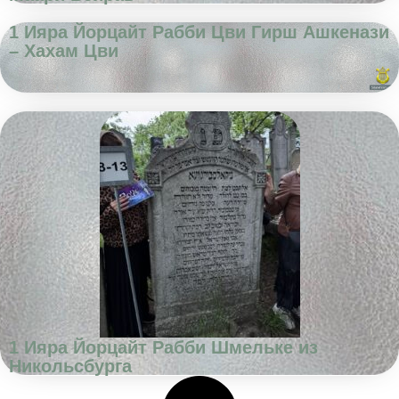
1 Ияра Йорцайт Рабби Цви Гирш Ашкенази
– Хахам Цви
1 Ияра Йорцайт Рабби Шмельке из
Никольсбурга