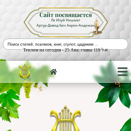
Сайт посвящается
Ле Илуй Нишмат
Артур-Давид бен Аарон-Андижан
Теилим на сегодня - 25 Ава: главы 119 א-ל