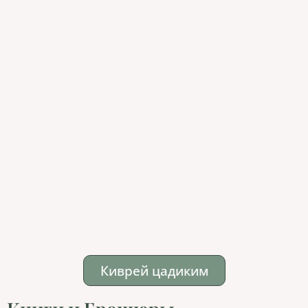
Киврей цадиким