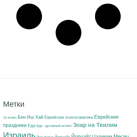
Метки
Бен Иш Хай
Еврейские
Еврейская психосоматика
12 колен
Зоар на Теилим
праздники
Еда
Еда - духовный аспект
Израиль
Йорцайт Цадиким
Месяц