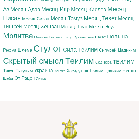
Йорцайт
Йом Кипур
Месяц
Месяц Адар
Месяц Ияр
Месяц Кислев
Ав
Нисан
Месяц Тамуз
Месяц Тевет
Месяц
Месяц Сиван
Тишрей
Месяц Хешван
Месяц Шват
Месяц Элул
Молитва
Польша
Песах
Молитва Теилим от и до
Органы тела
Сгулот
Сила Теилим
Рефуа Шлема
Сипурей Цадиким
Скрытый смысл Теилим
ТЕИЛИМ
Сод Тора
Украина
Тикун
Тикуним
Число
Цадиким
Хасидут на Теилим
Ханука
Эт Рацон
Шабат
Янука