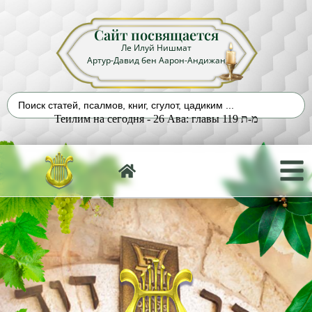
Сайт посвящается
Ле Илуй Нишмат
Артур-Давид бен Аарон-Андижан
Теилим на сегодня - 26 Ава: главы 119 מ-ת