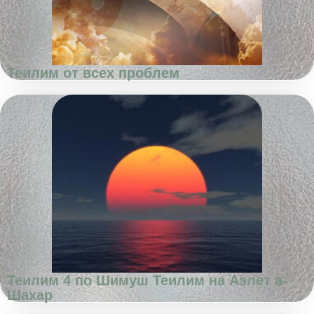
Теилим от всех проблем
Теилим 4 по Шимуш Теилим на Аэлет а-
Шахар