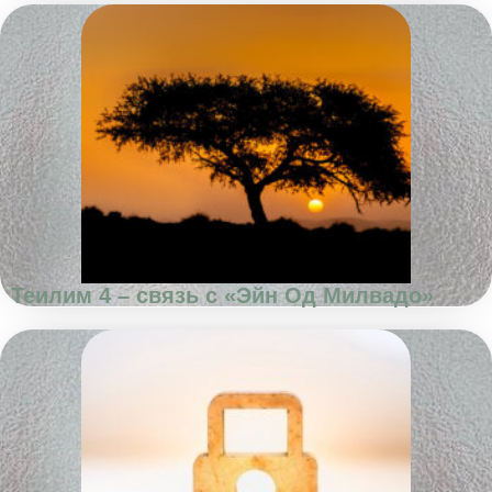
Теилим 4 – связь с «Эйн Од Милвадо»