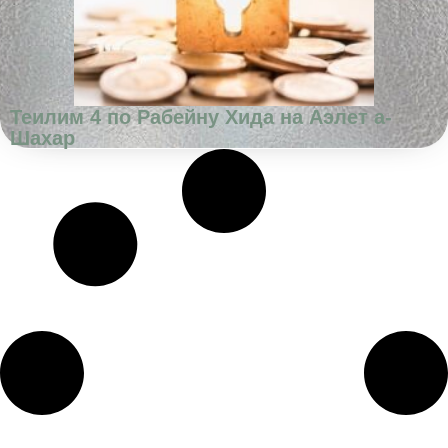
Теилим 4 по Рабейну Хида на Аэлет а-
Шахар