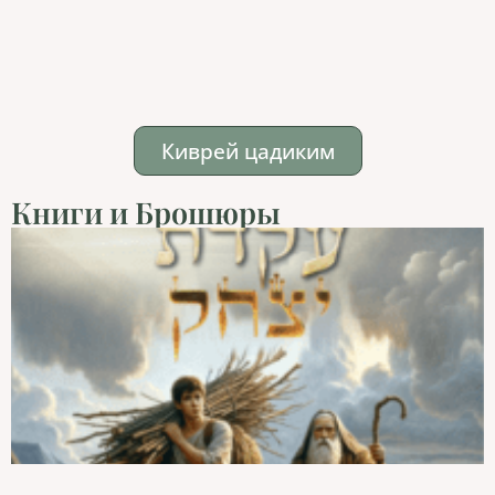
Киврей цадиким
Книги и Брошюры