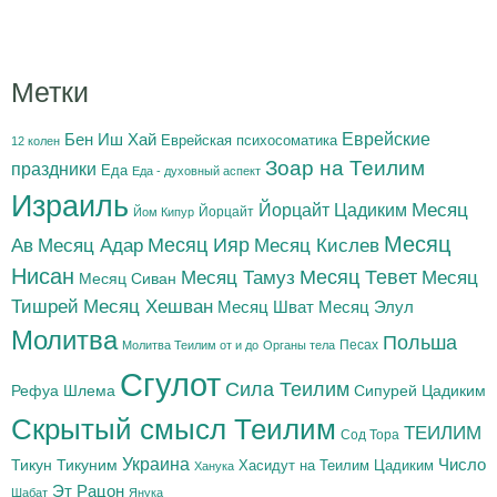
Метки
Бен Иш Хай
Еврейские
Еврейская психосоматика
12 колен
Зоар на Теилим
праздники
Еда
Еда - духовный аспект
Израиль
Йорцайт Цадиким
Месяц
Йорцайт
Йом Кипур
Месяц
Месяц Адар
Месяц Ияр
Месяц Кислев
Ав
Нисан
Месяц Тамуз
Месяц Тевет
Месяц
Месяц Сиван
Тишрей
Месяц Хешван
Месяц Шват
Месяц Элул
Молитва
Польша
Песах
Молитва Теилим от и до
Органы тела
Сгулот
Сила Теилим
Рефуа Шлема
Сипурей Цадиким
Скрытый смысл Теилим
ТЕИЛИМ
Сод Тора
Украина
Тикун
Тикуним
Число
Цадиким
Хасидут на Теилим
Ханука
Эт Рацон
Шабат
Янука