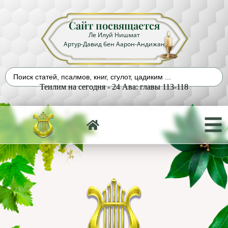
Сайт посвящается
Ле Илуй Нишмат
Артур-Давид бен Аарон-Андижан
Теилим на сегодня - 24 Ава: главы 113-118