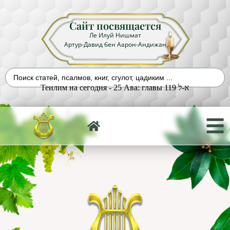
Сайт посвящается
Ле Илуй Нишмат
Артур-Давид бен Аарон-Андижан
Теилим на сегодня - 25 Ава: главы 119 א-ל