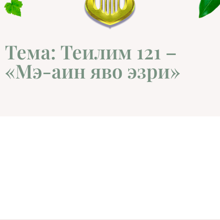
Тема: Теилим 121 –
«Мэ-аин яво эзри»