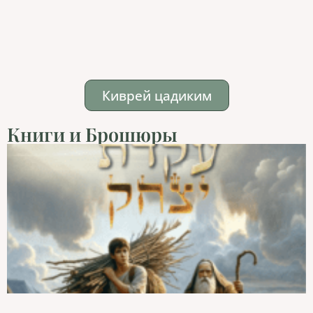
Киврей цадиким
Книги и Брошюры