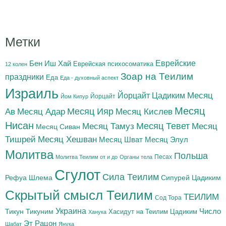
Метки
Бен Иш Хай
Еврейские
Еврейская психосоматика
12 колен
Зоар на Теилим
праздники
Еда
Еда - духовный аспект
Израиль
Йорцайт Цадиким
Месяц
Йорцайт
Йом Кипур
Месяц
Месяц Адар
Месяц Ияр
Месяц Кислев
Ав
Нисан
Месяц Тамуз
Месяц Тевет
Месяц
Месяц Сиван
Тишрей
Месяц Хешван
Месяц Шват
Месяц Элул
Молитва
Польша
Песах
Молитва Теилим от и до
Органы тела
Сгулот
Сила Теилим
Рефуа Шлема
Сипурей Цадиким
Скрытый смысл Теилим
ТЕИЛИМ
Сод Тора
Украина
Тикун
Тикуним
Число
Цадиким
Хасидут на Теилим
Ханука
Эт Рацон
Шабат
Янука