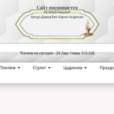
Сайт посвящается
Ле Илуй Нишмат
Артур-Давид бен Аарон-Андижан
Теилим на сегодня - 24 Ава: главы 113-118
Теилим
Сгулот
Цадиким
Празд