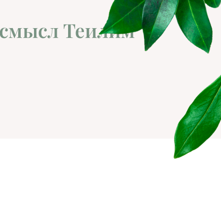
 смысл Теилим