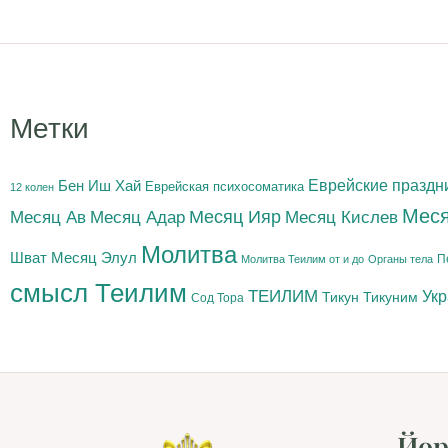
Метки
Бен Иш Хай
Еврейские праздн
Еврейская психосоматика
12 колен
Меся
Месяц Адар
Месяц Ияр
Месяц Кислев
Месяц Ав
Молитва
Шват
Месяц Элул
П
Молитва Теилим от и до
Органы тела
смысл Теилим
ТЕИЛИМ
Ук
Тикун
Тикуним
Сод Тора
Йор