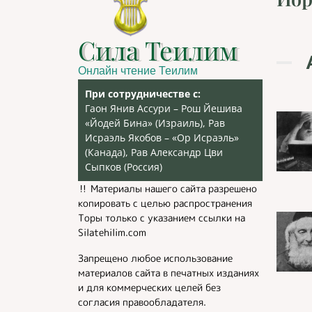
Сила Теилим
Онлайн чтение Теилим
При сотрудничестве с:
Гаон Янив Ассури – Рош Йешива
«Йодей Бина» (Израиль), Рав
Исраэль Якобов – «Ор Исраэль»
(Канада), Рав Александр Цви
Сыпков (Россия)
‼️ Материалы нашего сайта разрешено
копировать с целью распространения
Торы только с указанием ссылки на
Silatehilim.com
Запрещено любое использование
материалов сайта в печатных изданиях
и для коммерческих целей без
согласия правообладателя.