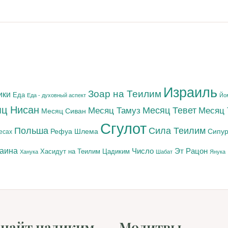
Израиль
Зоар на Теилим
ики
Еда
Еда - духовный аспект
Йо
ц Нисан
Месяц Тамуз
Месяц Тевет
Месяц
Месяц Сиван
Сгулот
Польша
Сила Теилим
Рефуа Шлема
Сипур
есах
раина
Число
Эт Рацон
Цадиким
Хасидут на Теилим
Ханука
Шабат
Янука
цайт цадиким
Молитвы