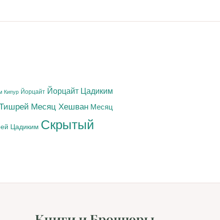
Йорцайт Цадиким
Йорцайт
м Кипур
 Тишрей
Месяц Хешван
Месяц
Скрытый
ей Цадиким
Книги и Брошюры