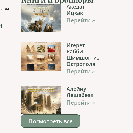
Акедат
главы
Ицхак
Перейти »
м
Игерет
Рабби
Шимшон из
Острополя
Перейти »
Алейну
Лешабеах
Перейти »
Посмотреть все