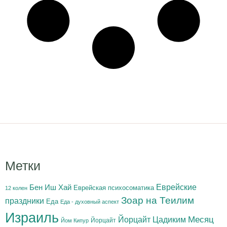
Метки
Бен Иш Хай
Еврейские
Еврейская психосоматика
12 колен
Зоар на Теилим
праздники
Еда
Еда - духовный аспект
Израиль
Йорцайт Цадиким
Месяц
Йорцайт
Йом Кипур