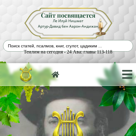
Сайт посвящается
Ле Илуй Нишмат
Артур-Давид бен Аарон-Андижан
Теилим на сегодня - 24 Ава: главы 113-118