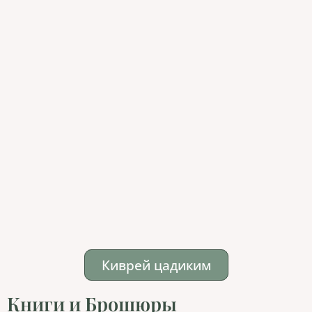
Киврей цадиким
Книги и Брошюры