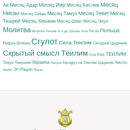
Месяц
Месяц Адар
Месяц Ияр
Месяц Кислев
Ав
Нисан
Месяц Тамуз
Месяц Тевет
Месяц
Месяц Сиван
Тишрей
Месяц Хешван
Месяц Шват
Месяц Элул
Молитва
Польша
Песах
Молитва Теилим от и до
Органы тела
Сгулот
Сила Теилим
Рефуа Шлема
Сипурей Цадиким
Скрытый смысл Теилим
ТЕИЛИМ
Сод Тора
Украина
Тикун
Тикуним
Число
Цадиким
Хасидут на Теилим
Ханука
Эт Рацон
Шабат
Янука