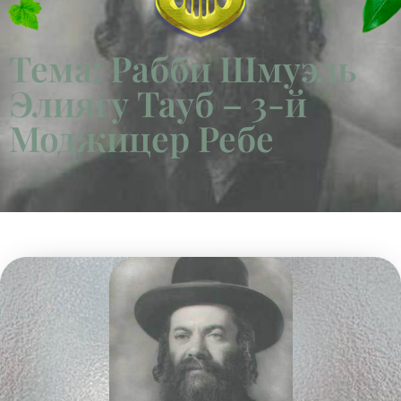
Тема: Рабби Шмуэль
Элиягу Тауб – 3-й
Моджицер Ребе