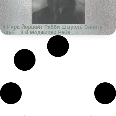
4 Ияра Йорцайт Рабби Шмуэль Элиягу
Тауб – 3-й Моджицер Ребе