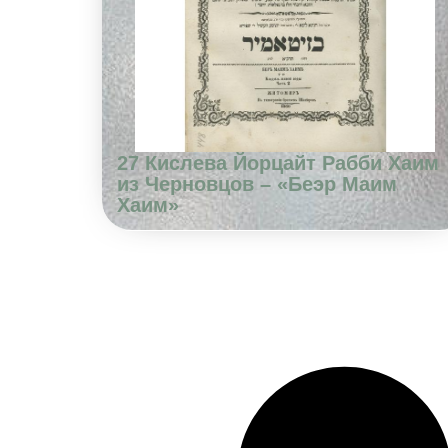
27 Кислева Йорцайт Рабби Хаим
из Черновцов – «Беэр Маим
Хаим»