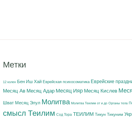
Метки
Бен Иш Хай
Еврейские праздн
Еврейская психосоматика
12 колен
Меся
Месяц Адар
Месяц Ияр
Месяц Кислев
Месяц Ав
Молитва
Шват
Месяц Элул
П
Молитва Теилим от и до
Органы тела
смысл Теилим
ТЕИЛИМ
Ук
Тикун
Тикуним
Сод Тора