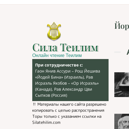
Йор
Сила Теилим
Онлайн чтение Теилим
При сотрудничестве с:
Гаон Янив Ассури – Рош Йешива
«Йодей Бина» (Израиль), Рав
Исраэль Якобов – «Ор Исраэль»
(Канада), Рав Александр Цви
Сыпков (Россия)
‼️ Материалы нашего сайта разрешено
копировать с целью распространения
Торы только с указанием ссылки на
Silatehilim.com