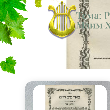
Тема: 
Маим 