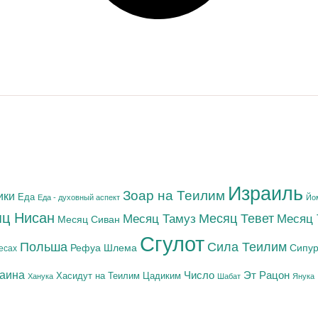
Израиль
Зоар на Теилим
ики
Еда
Еда - духовный аспект
Йо
ц Нисан
Месяц Тамуз
Месяц Тевет
Месяц
Месяц Сиван
Сгулот
Польша
Сила Теилим
Рефуа Шлема
Сипур
есах
раина
Число
Эт Рацон
Цадиким
Хасидут на Теилим
Ханука
Шабат
Янука