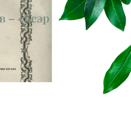
в – «Беэр