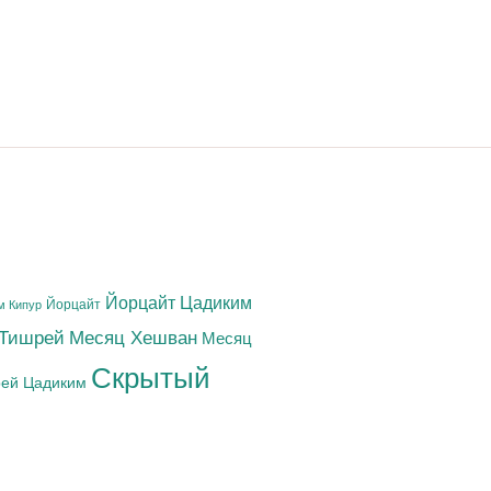
Йорцайт Цадиким
Йорцайт
м Кипур
 Тишрей
Месяц Хешван
Месяц
Скрытый
ей Цадиким