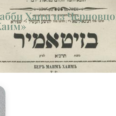
Рабби Хаим из Черновцо
Хаим»