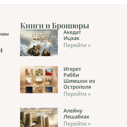
Книги и Брошюры
Акедат
главы
Ицхак
Перейти »
м
Игерет
Рабби
Шимшон из
Острополя
Перейти »
Алейну
Лешабеах
Перейти »