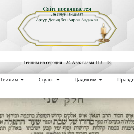
Сайт посвящается
Ле Илуй Нишмат
Артур-Давид бен Аарон-Андижан
Теилим на сегодня - 24 Ава: главы 113-118
Теилим
Сгулот
Цадиким
Празд