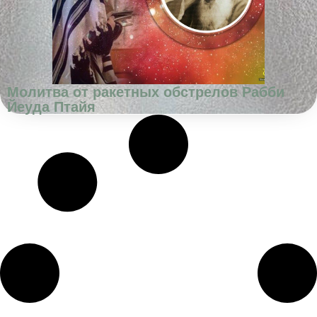
Молитва от ракетных обстрелов Рабби
Йеуда Птайя