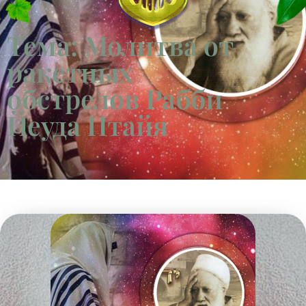
Тема: Молитва от
ракетных
обстрелов Рабби
Йеуда Птайя