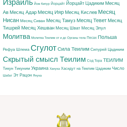
Израиль
Йорцайт Цадиким
Месяц
Йорцайт
Йом Кипур
Месяц
Месяц Адар
Месяц Ияр
Месяц Кислев
Ав
Нисан
Месяц Тамуз
Месяц Тевет
Месяц
Месяц Сиван
Тишрей
Месяц Хешван
Месяц Шват
Месяц Элул
Молитва
Польша
Песах
Молитва Теилим от и до
Органы тела
Сгулот
Сила Теилим
Рефуа Шлема
Сипурей Цадиким
Скрытый смысл Теилим
ТЕИЛИМ
Сод Тора
Украина
Тикун
Тикуним
Число
Цадиким
Хасидут на Теилим
Ханука
Эт Рацон
Шабат
Янука