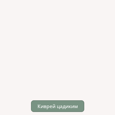
Киврей цадиким