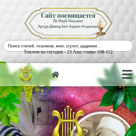
Сайт посвящается
Ле Илуй Нишмат
Артур-Давид бен Аарон-Андижан
Теилим на сегодня - 23 Ава: главы 108-112