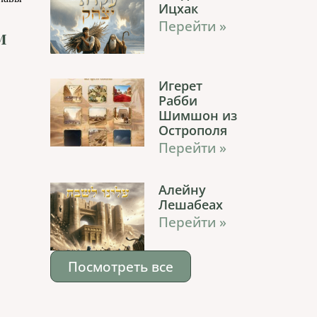
Ицхак
Перейти »
м
Игерет
Рабби
Шимшон из
Острополя
Перейти »
Алейну
Лешабеах
Перейти »
Посмотреть все