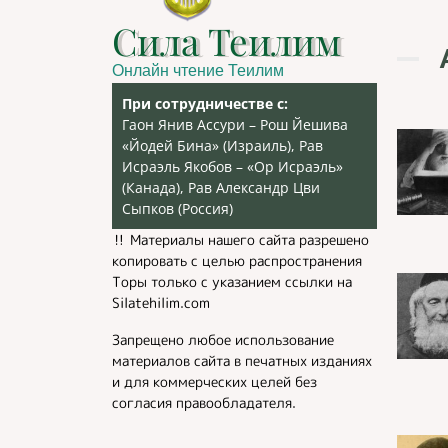
Сила Теилим
Онлайн чтение Теилим
При сотрудничестве с:
Гаон Янив Ассури – Рош Йешива
«Йодей Бина» (Израиль), Рав
Исраэль Якобов – «Ор Исраэль»
(Канада), Рав Александр Цви
Сыпков (Россия)
‼️ Материалы нашего сайта разрешено
копировать с целью распространения
Торы только с указанием ссылки на
Silatehilim.com
Запрещено любое использование
материалов сайта в печатных изданиях
и для коммерческих целей без
согласия правообладателя.