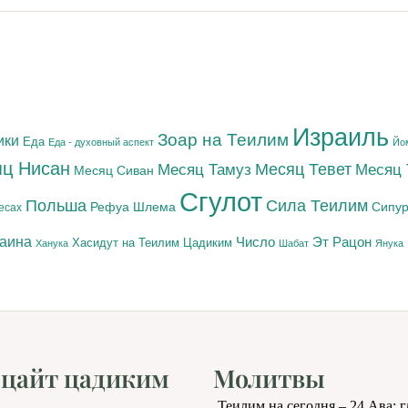
Израиль
Зоар на Теилим
ики
Еда
Еда - духовный аспект
Йо
ц Нисан
Месяц Тамуз
Месяц Тевет
Месяц
Месяц Сиван
Сгулот
Польша
Сила Теилим
Рефуа Шлема
Сипур
есах
раина
Число
Эт Рацон
Цадиким
Хасидут на Теилим
Ханука
Шабат
Янука
цайт цадиким
Молитвы
Теилим на сегодня – 24 Ава: 