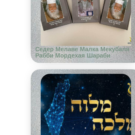
Седер Мелаве Малка Мекубаля
Рабби Мордехая Шараби