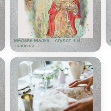
Мелаве Малка – сгулот 4-й
трапезы