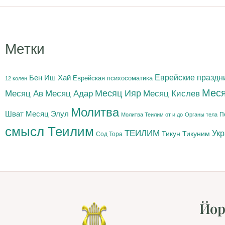
Метки
Бен Иш Хай
Еврейские праздн
Еврейская психосоматика
12 колен
Меся
Месяц Адар
Месяц Ияр
Месяц Кислев
Месяц Ав
Молитва
Шват
Месяц Элул
П
Молитва Теилим от и до
Органы тела
смысл Теилим
ТЕИЛИМ
Ук
Тикун
Тикуним
Сод Тора
Йор