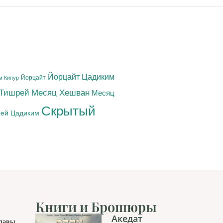
Йорцайт Цадиким
Йорцайт
м Кипур
 Тишрей
Месяц Хешван
Месяц
Скрытый
ей Цадиким
Книги и Брошюры
Акедат
главы