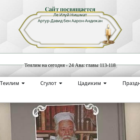
Сайт посвящается
Ле Илуй Нишмат
Артур-Давид бен Аарон-Андижан
Теилим на сегодня - 24 Ава: главы 113-118
Теилим
Сгулот
Цадиким
Празд