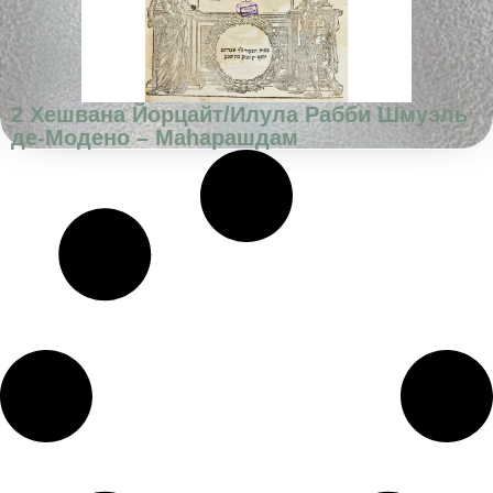
2 Хешвана Йорцайт/Илула Рабби Шмуэль
де-Модено – Маhарашдам