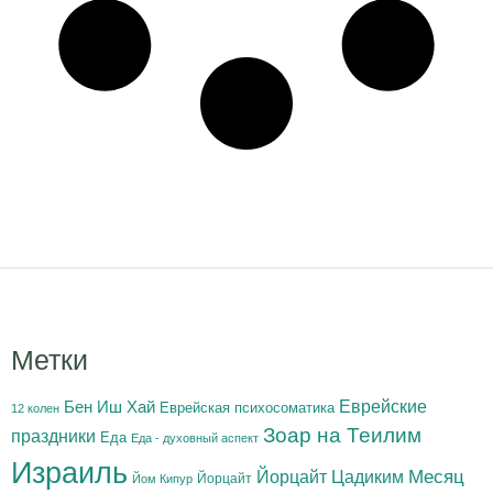
Метки
Бен Иш Хай
Еврейские
Еврейская психосоматика
12 колен
Зоар на Теилим
праздники
Еда
Еда - духовный аспект
Израиль
Йорцайт Цадиким
Месяц
Йорцайт
Йом Кипур