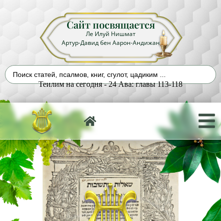
Сайт посвящается
Ле Илуй Нишмат
Артур-Давид бен Аарон-Андижан
Теилим на сегодня - 24 Ава: главы 113-118