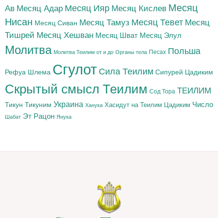
Месяц
Месяц Адар
Месяц Ияр
Месяц Кислев
Ав
Нисан
Месяц Тамуз
Месяц Тевет
Месяц
Месяц Сиван
Тишрей
Месяц Хешван
Месяц Шват
Месяц Элул
Молитва
Польша
Песах
Молитва Теилим от и до
Органы тела
Сгулот
Сила Теилим
Рефуа Шлема
Сипурей Цадиким
Скрытый смысл Теилим
ТЕИЛИМ
Сод Тора
Украина
Тикун
Тикуним
Число
Цадиким
Хасидут на Теилим
Ханука
Эт Рацон
Шабат
Янука