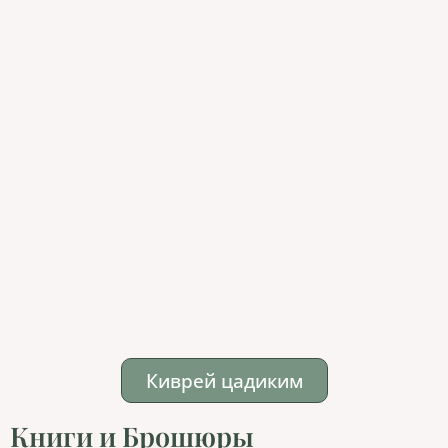
Киврей цадиким
Книги и Брошюры