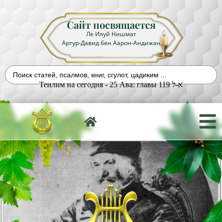
Сайт посвящается
Ле Илуй Нишмат
Артур-Давид бен Аарон-Андижан
Теилим на сегодня - 25 Ава: главы 119 א-ל