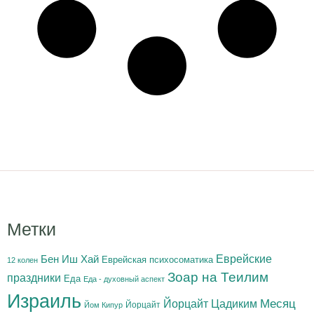
Метки
Бен Иш Хай
Еврейские
Еврейская психосоматика
12 колен
Зоар на Теилим
праздники
Еда
Еда - духовный аспект
Израиль
Йорцайт Цадиким
Месяц
Йорцайт
Йом Кипур