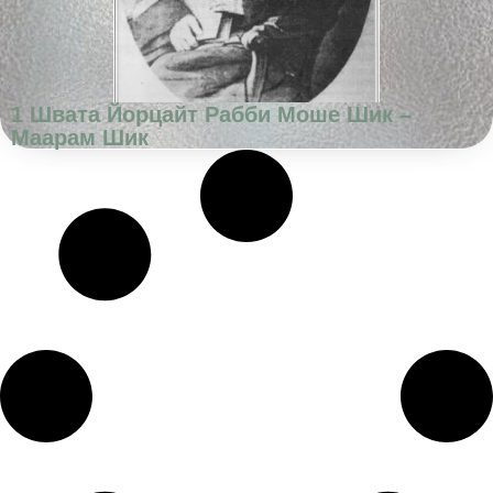
1 Швата Йорцайт Рабби Моше Шик –
Маарам Шик