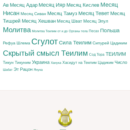
Месяц
Месяц Адар
Месяц Ияр
Месяц Кислев
Ав
Нисан
Месяц Тамуз
Месяц Тевет
Месяц
Месяц Сиван
Тишрей
Месяц Хешван
Месяц Шват
Месяц Элул
Молитва
Польша
Песах
Молитва Теилим от и до
Органы тела
Сгулот
Сила Теилим
Рефуа Шлема
Сипурей Цадиким
Скрытый смысл Теилим
ТЕИЛИМ
Сод Тора
Украина
Тикун
Тикуним
Число
Цадиким
Хасидут на Теилим
Ханука
Эт Рацон
Шабат
Янука