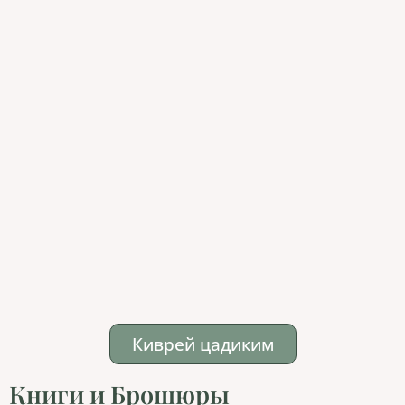
Киврей цадиким
Книги и Брошюры