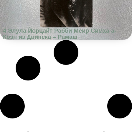
4 Элула Йорцайт Рабби Меир Симха а-
Коэн из Двинска – Рамаш