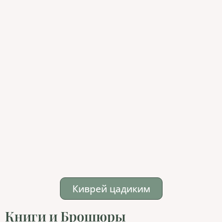
Киврей цадиким
Книги и Брошюры