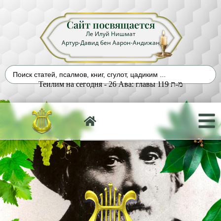
Сайт посвящается
Ле Илуй Нишмат
Артур-Давид бен Аарон-Андижан
Теилим на сегодня - 26 Ава: главы 119 מ-ת