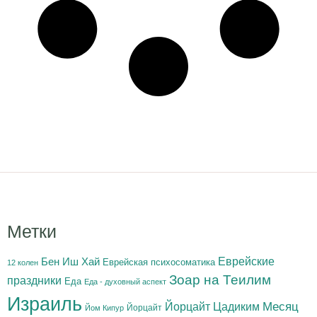
Метки
Бен Иш Хай
Еврейские
Еврейская психосоматика
12 колен
Зоар на Теилим
праздники
Еда
Еда - духовный аспект
Израиль
Йорцайт Цадиким
Месяц
Йорцайт
Йом Кипур