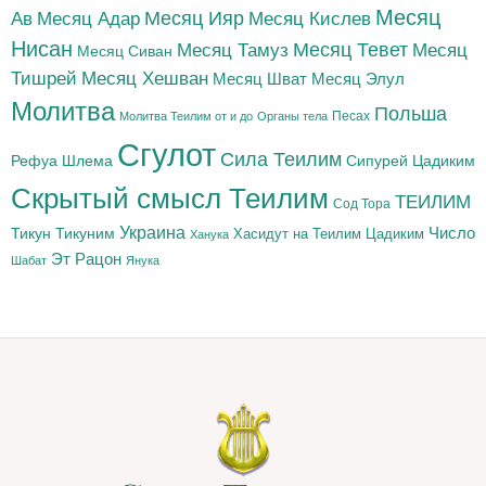
Месяц
Месяц Адар
Месяц Ияр
Месяц Кислев
Ав
Нисан
Месяц Тамуз
Месяц Тевет
Месяц
Месяц Сиван
Тишрей
Месяц Хешван
Месяц Шват
Месяц Элул
Молитва
Польша
Песах
Молитва Теилим от и до
Органы тела
Сгулот
Сила Теилим
Рефуа Шлема
Сипурей Цадиким
Скрытый смысл Теилим
ТЕИЛИМ
Сод Тора
Украина
Тикун
Тикуним
Число
Цадиким
Хасидут на Теилим
Ханука
Эт Рацон
Шабат
Янука