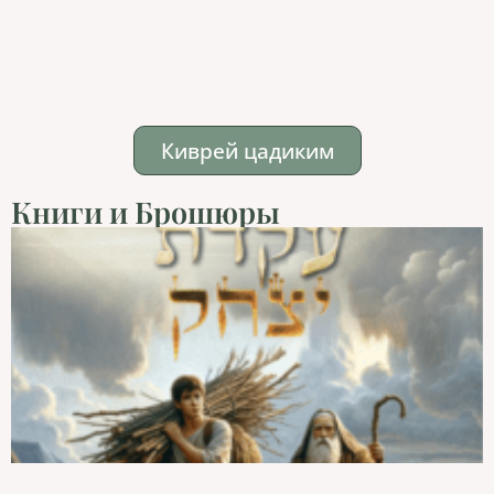
Киврей цадиким
Книги и Брошюры