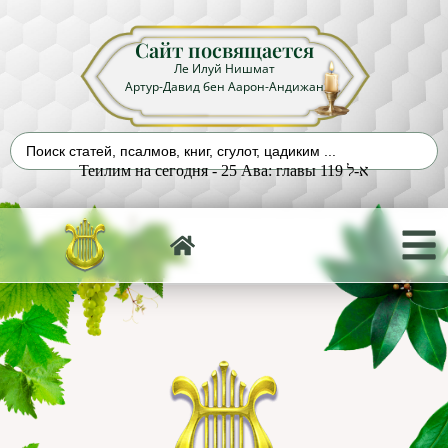
Сайт посвящается
Ле Илуй Нишмат
Артур-Давид бен Аарон-Андижан
Теилим на сегодня - 25 Ава: главы 119 א-ל