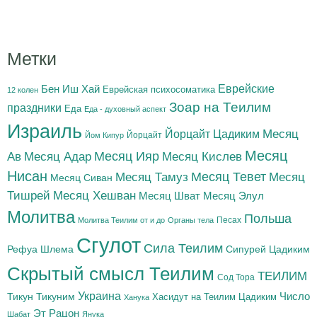
Метки
Бен Иш Хай
Еврейские
Еврейская психосоматика
12 колен
Зоар на Теилим
праздники
Еда
Еда - духовный аспект
Израиль
Йорцайт Цадиким
Месяц
Йорцайт
Йом Кипур
Месяц
Месяц Адар
Месяц Ияр
Месяц Кислев
Ав
Нисан
Месяц Тамуз
Месяц Тевет
Месяц
Месяц Сиван
Тишрей
Месяц Хешван
Месяц Шват
Месяц Элул
Молитва
Польша
Песах
Молитва Теилим от и до
Органы тела
Сгулот
Сила Теилим
Рефуа Шлема
Сипурей Цадиким
Скрытый смысл Теилим
ТЕИЛИМ
Сод Тора
Украина
Тикун
Тикуним
Число
Цадиким
Хасидут на Теилим
Ханука
Эт Рацон
Шабат
Янука