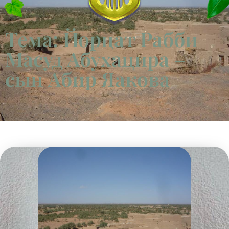
Тема: Йорцат Рабби
Масуд Абухацира –
сын Абир Яакова