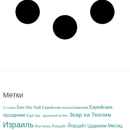
Метки
Бен Иш Хай
Еврейские
Еврейская психосоматика
12 колен
Зоар на Теилим
праздники
Еда
Еда - духовный аспект
Израиль
Йорцайт Цадиким
Месяц
Йорцайт
Йом Кипур