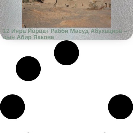
12 Ияра Йорцат Рабби Масуд Абухацира –
сын Абир Яакова