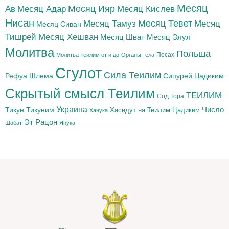
Месяц
Месяц Адар
Месяц Ияр
Месяц Кислев
Ав
Нисан
Месяц Тамуз
Месяц Тевет
Месяц
Месяц Сиван
Тишрей
Месяц Хешван
Месяц Шват
Месяц Элул
Молитва
Польша
Песах
Молитва Теилим от и до
Органы тела
Сгулот
Сила Теилим
Рефуа Шлема
Сипурей Цадиким
Скрытый смысл Теилим
ТЕИЛИМ
Сод Тора
Украина
Тикун
Тикуним
Число
Цадиким
Хасидут на Теилим
Ханука
Эт Рацон
Шабат
Янука