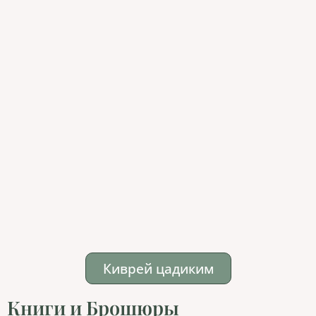
Киврей цадиким
Книги и Брошюры