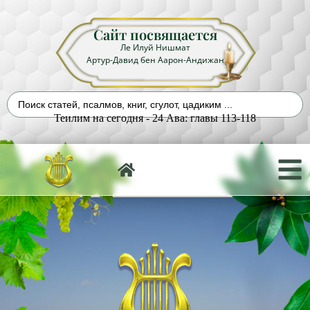
Сайт посвящается
Ле Илуй Нишмат
Артур-Давид бен Аарон-Андижан
Теилим на сегодня - 24 Ава: главы 113-118