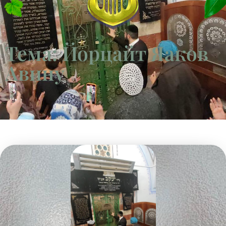
Тема: Йорцайт Яаков
Авину