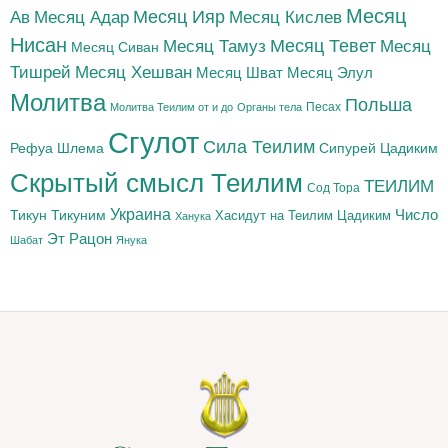
Месяц
Месяц Адар
Месяц Ияр
Месяц Кислев
Ав
Нисан
Месяц Тамуз
Месяц Тевет
Месяц
Месяц Сиван
Тишрей
Месяц Хешван
Месяц Шват
Месяц Элул
Молитва
Польша
Песах
Молитва Теилим от и до
Органы тела
Сгулот
Сила Теилим
Рефуа Шлема
Сипурей Цадиким
Скрытый смысл Теилим
ТЕИЛИМ
Сод Тора
Украина
Тикун
Тикуним
Число
Цадиким
Хасидут на Теилим
Ханука
Эт Рацон
Шабат
Янука