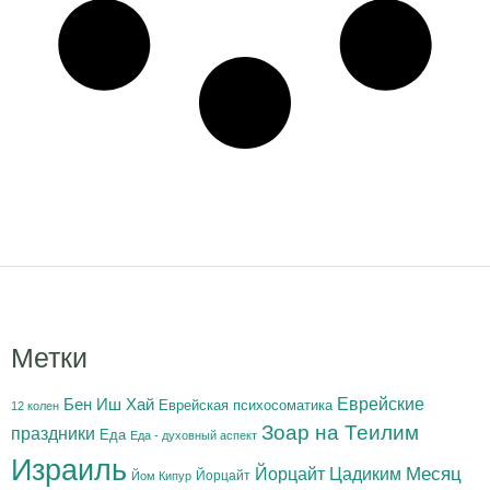
Метки
Бен Иш Хай
Еврейские
Еврейская психосоматика
12 колен
Зоар на Теилим
праздники
Еда
Еда - духовный аспект
Израиль
Йорцайт Цадиким
Месяц
Йорцайт
Йом Кипур