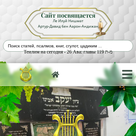
Сайт посвящается
Ле Илуй Нишмат
Артур-Давид бен Аарон-Андижан
Теилим на сегодня - 26 Ава: главы 119 מ-ת