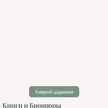
Киврей цадиким
Книги и Брошюры