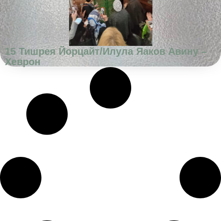
15 Тишрея Йорцайт/Илула Яаков Авину –
Хеврон