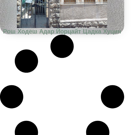
Рош Ходеш Адар Йорцайт Цадка Хуцин