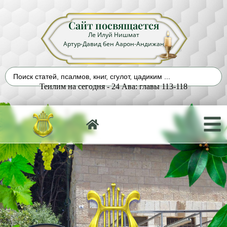
Сайт посвящается
Ле Илуй Нишмат
Артур-Давид бен Аарон-Андижан
Теилим на сегодня - 24 Ава: главы 113-118