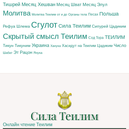
Тишрей
Месяц Хешван
Месяц Шват
Месяц Элул
Молитва
Польша
Песах
Молитва Теилим от и до
Органы тела
Сгулот
Сила Теилим
Рефуа Шлема
Сипурей Цадиким
Скрытый смысл Теилим
ТЕИЛИМ
Сод Тора
Украина
Тикун
Тикуним
Число
Цадиким
Хасидут на Теилим
Ханука
Эт Рацон
Шабат
Янука
Сила Теилим
Онлайн чтение Теилим