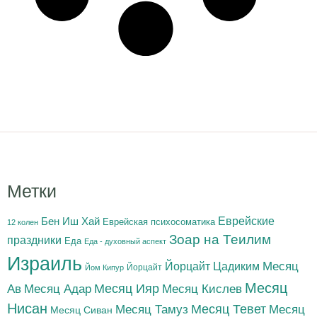
Метки
Бен Иш Хай
Еврейские
Еврейская психосоматика
12 колен
Зоар на Теилим
праздники
Еда
Еда - духовный аспект
Израиль
Йорцайт Цадиким
Месяц
Йорцайт
Йом Кипур
Месяц
Месяц Адар
Месяц Ияр
Месяц Кислев
Ав
Нисан
Месяц Тамуз
Месяц Тевет
Месяц
Месяц Сиван