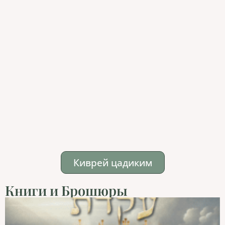
Киврей цадиким
Книги и Брошюры