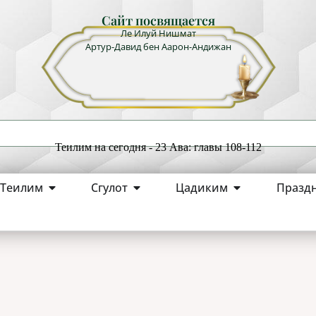
Сайт посвящается
Ле Илуй Нишмат
Артур-Давид бен Аарон-Андижан
Теилим на сегодня - 23 Ава: главы 108-112
Теилим
Сгулот
Цадиким
Празд