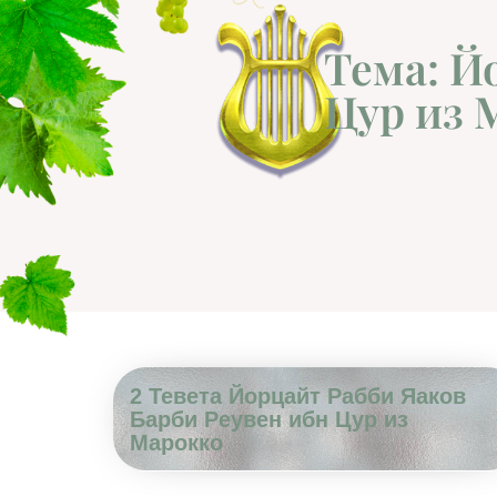
Тема: Й
Цур из 
2 Тевета Йорцайт Рабби Яаков
Барби Реувен ибн Цур из
Марокко