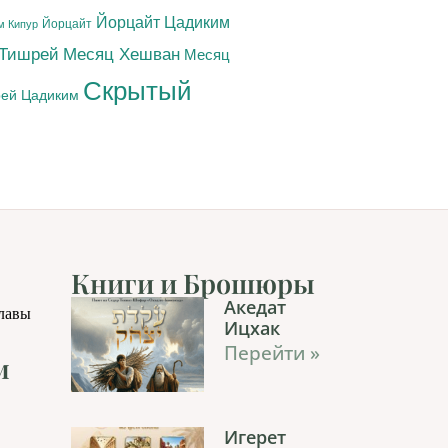
Йорцайт Цадиким
Йорцайт
м Кипур
 Тишрей
Месяц Хешван
Месяц
Скрытый
ей Цадиким
Книги и Брошюры
Акедат
главы
Ицхак
Перейти »
м
Игерет