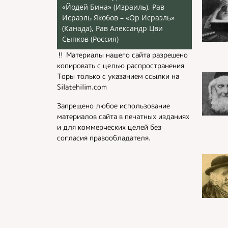
«Йодей Бина» (Израиль), Рав
Исраэль Якобов – «Ор Исраэль»
(Канада), Рав Александр Цви
Сыпков (Россия)
‼️ Материалы нашего сайта разрешено
копировать с целью распространения
Торы только с указанием ссылки на
Silatehilim.com
Запрещено любое использование
материалов сайта в печатных изданиях
и для коммерческих целей без
согласия правообладателя.