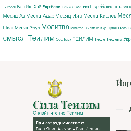
Бен Иш Хай
Еврейские праздн
Еврейская психосоматика
12 колен
Меся
Месяц Адар
Месяц Ияр
Месяц Кислев
Месяц Ав
Молитва
Шват
Месяц Элул
П
Молитва Теилим от и до
Органы тела
смысл Теилим
ТЕИЛИМ
Ук
Тикун
Тикуним
Сод Тора
Йор
Сила Теилим
Онлайн чтение Теилим
При сотрудничестве с:
Гаон Янив Ассури – Рош Йешива