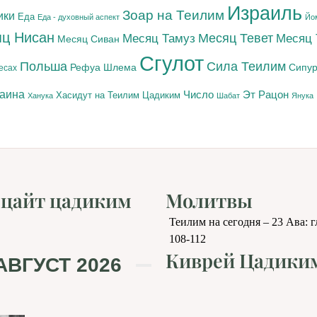
Израиль
Зоар на Теилим
ики
Еда
Еда - духовный аспект
Йо
ц Нисан
Месяц Тамуз
Месяц Тевет
Месяц
Месяц Сиван
Сгулот
Польша
Сила Теилим
Рефуа Шлема
Сипур
есах
раина
Число
Эт Рацон
Цадиким
Хасидут на Теилим
Ханука
Шабат
Янука
цайт цадиким
Молитвы
Теилим на сегодня – 23 Ава: 
108-112
Киврей Цадики
АВГУСТ 2026