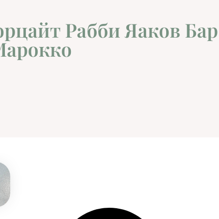
орцайт Рабби Яаков Бар
Марокко