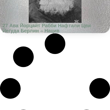
27 Ава Йорцайт Рабби Нафтали Цви
Йегуда Берлин – Нацив