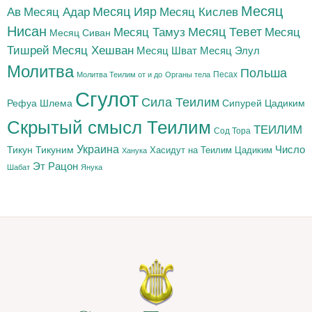
Месяц
Месяц Адар
Месяц Ияр
Месяц Кислев
Ав
Нисан
Месяц Тамуз
Месяц Тевет
Месяц
Месяц Сиван
Тишрей
Месяц Хешван
Месяц Шват
Месяц Элул
Молитва
Польша
Песах
Молитва Теилим от и до
Органы тела
Сгулот
Сила Теилим
Рефуа Шлема
Сипурей Цадиким
Скрытый смысл Теилим
ТЕИЛИМ
Сод Тора
Украина
Тикун
Тикуним
Число
Цадиким
Хасидут на Теилим
Ханука
Эт Рацон
Шабат
Янука