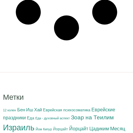
Метки
Бен Иш Хай
Еврейские
Еврейская психосоматика
12 колен
Зоар на Теилим
праздники
Еда
Еда - духовный аспект
Израиль
Йорцайт Цадиким
Месяц
Йорцайт
Йом Кипур