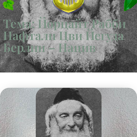
Тема: Йорцайт Рабби
Нафтали Цви Йегуда
Берлин – Нацив