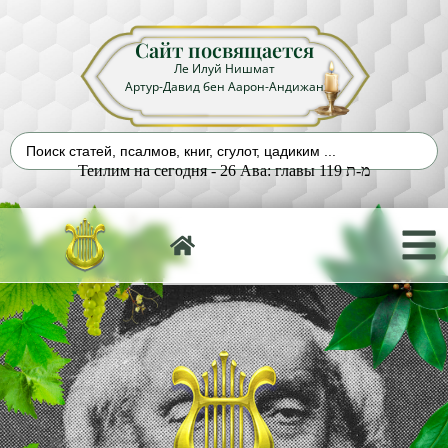
Сайт посвящается
Ле Илуй Нишмат
Артур-Давид бен Аарон-Андижан
Теилим на сегодня - 26 Ава: главы 119 מ-ת