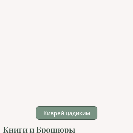
Киврей цадиким
Книги и Брошюры