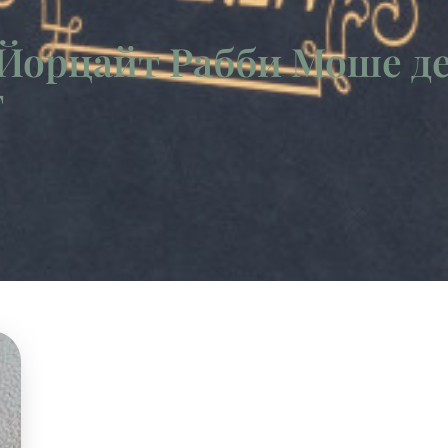
 Йорцайт Рабби Моше д
т