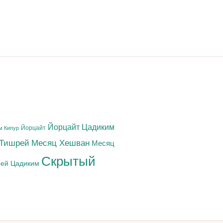
Йорцайт Цадиким
Йорцайт
м Кипур
 Тишрей
Месяц Хешван
Месяц
Скрытый
ей Цадиким