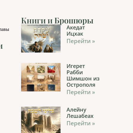
Книги и Брошюры
Акедат
главы
Ицхак
Перейти »
м
Игерет
Рабби
Шимшон из
Острополя
Перейти »
Алейну
Лешабеах
Перейти »