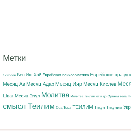
Метки
Бен Иш Хай
Еврейские праздн
Еврейская психосоматика
12 колен
Меся
Месяц Адар
Месяц Ияр
Месяц Кислев
Месяц Ав
Молитва
Шват
Месяц Элул
П
Молитва Теилим от и до
Органы тела
смысл Теилим
ТЕИЛИМ
Ук
Тикун
Тикуним
Сод Тора