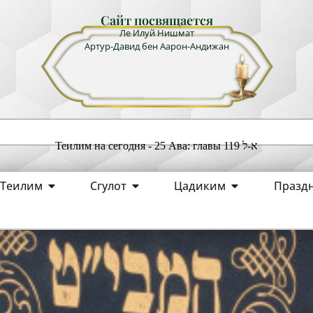
Сайт посвящается
Ле Илуй Нишмат
Артур-Давид бен Аарон-Андижан
Теилим на сегодня - 25 Ава: главы 119 א-ל
Теилим
Сгулот
Цадиким
Празд