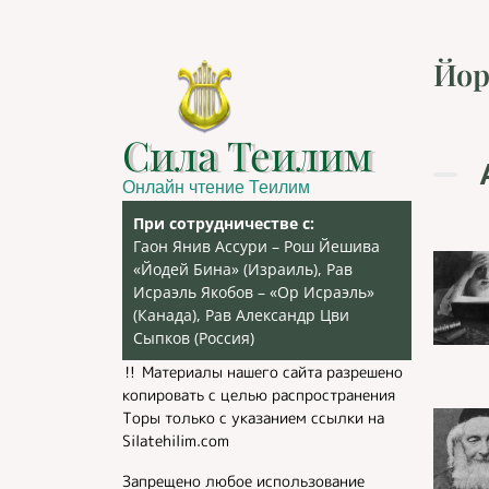
Йор
Сила Теилим
Онлайн чтение Теилим
При сотрудничестве с:
Гаон Янив Ассури – Рош Йешива
«Йодей Бина» (Израиль), Рав
Исраэль Якобов – «Ор Исраэль»
(Канада), Рав Александр Цви
Сыпков (Россия)
‼️ Материалы нашего сайта разрешено
копировать с целью распространения
Торы только с указанием ссылки на
Silatehilim.com
Запрещено любое использование