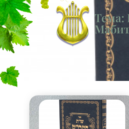
Тема:
Маби