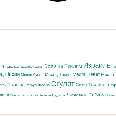
Израиль
Зоар на Теилим
ики
Еда
Еда - духовный аспект
Йо
ц Нисан
Месяц Тамуз
Месяц Тевет
Месяц
Месяц Сиван
Сгулот
Польша
Сила Теилим
Рефуа Шлема
Сипур
есах
раина
Число
Эт Рацон
Цадиким
Хасидут на Теилим
Ханука
Шабат
Янука