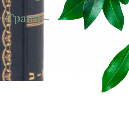
е-Трани –