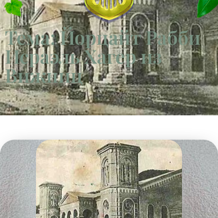
Тема: Йорцайт Рабби
Исраэль Хагер из
Вижниц