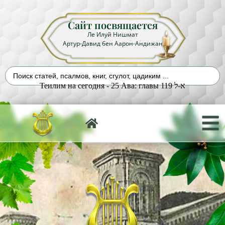
Сайт посвящается
Ле Илуй Нишмат
Артур-Давид бен Аарон-Андижан
Теилим на сегодня - 25 Ава: главы 119 א-ל