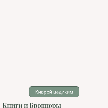
Киврей цадиким
Книги и Брошюры