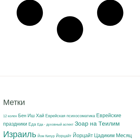
Метки
Бен Иш Хай
Еврейские
Еврейская психосоматика
12 колен
Зоар на Теилим
праздники
Еда
Еда - духовный аспект
Израиль
Йорцайт Цадиким
Месяц
Йорцайт
Йом Кипур