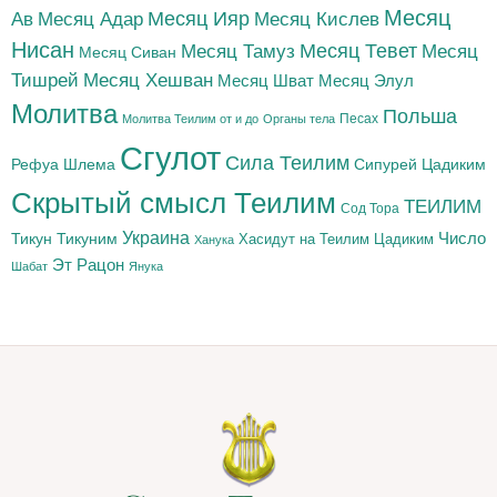
Месяц
Месяц Адар
Месяц Ияр
Месяц Кислев
Ав
Нисан
Месяц Тамуз
Месяц Тевет
Месяц
Месяц Сиван
Тишрей
Месяц Хешван
Месяц Шват
Месяц Элул
Молитва
Польша
Песах
Молитва Теилим от и до
Органы тела
Сгулот
Сила Теилим
Рефуа Шлема
Сипурей Цадиким
Скрытый смысл Теилим
ТЕИЛИМ
Сод Тора
Украина
Тикун
Тикуним
Число
Цадиким
Хасидут на Теилим
Ханука
Эт Рацон
Шабат
Янука