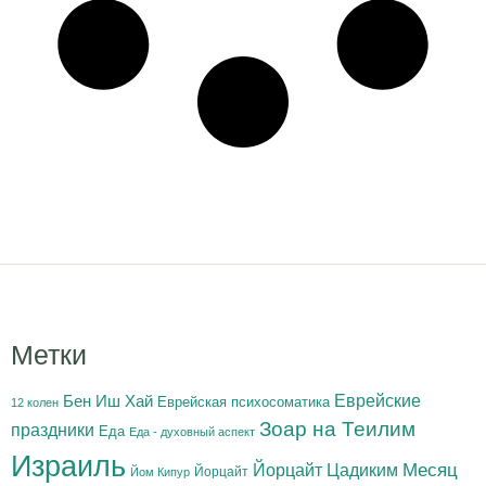
Метки
Бен Иш Хай
Еврейские
Еврейская психосоматика
12 колен
Зоар на Теилим
праздники
Еда
Еда - духовный аспект
Израиль
Йорцайт Цадиким
Месяц
Йорцайт
Йом Кипур