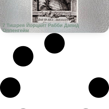
7 Тишрея Йорцайт Рабби Давид
Оппенгейм