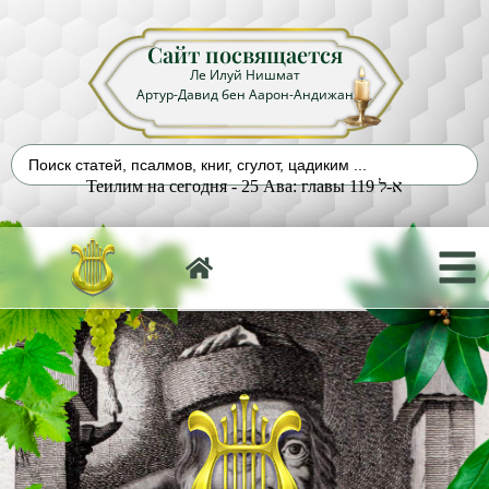
Сайт посвящается
Ле Илуй Нишмат
Артур-Давид бен Аарон-Андижан
Теилим на сегодня - 25 Ава: главы 119 א-ל