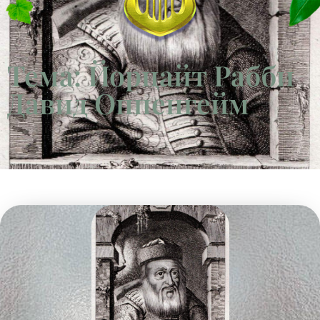
Тема: Йорцайт Рабби
Давид Оппенгейм