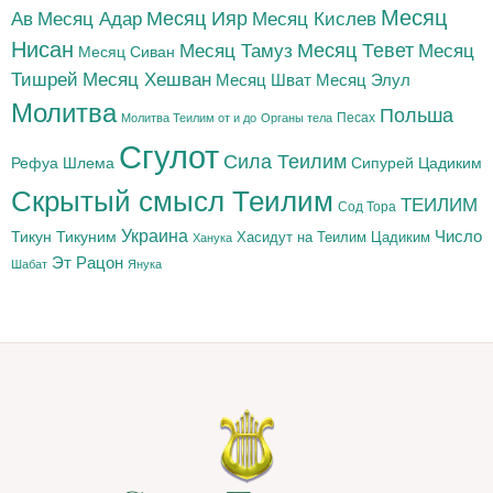
Месяц
Месяц Адар
Месяц Ияр
Месяц Кислев
Ав
Нисан
Месяц Тамуз
Месяц Тевет
Месяц
Месяц Сиван
Тишрей
Месяц Хешван
Месяц Шват
Месяц Элул
Молитва
Польша
Песах
Молитва Теилим от и до
Органы тела
Сгулот
Сила Теилим
Рефуа Шлема
Сипурей Цадиким
Скрытый смысл Теилим
ТЕИЛИМ
Сод Тора
Украина
Тикун
Тикуним
Число
Цадиким
Хасидут на Теилим
Ханука
Эт Рацон
Шабат
Янука