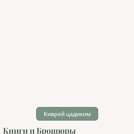
Киврей цадиким
Книги и Брошюры