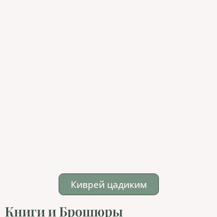
Киврей цадиким
Книги и Брошюры