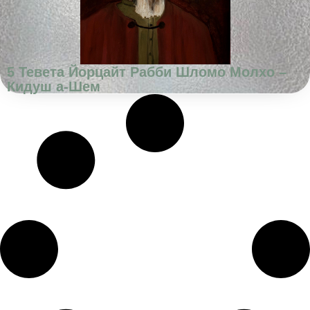
5 Тевета Йорцайт Рабби Шломо Молхо –
Кидуш а-Шем