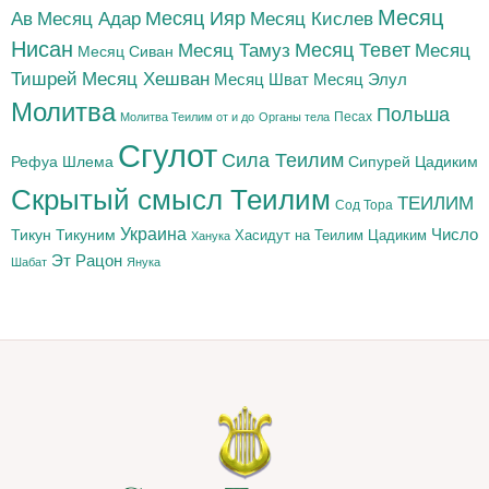
Месяц
Месяц Адар
Месяц Ияр
Месяц Кислев
Ав
Нисан
Месяц Тамуз
Месяц Тевет
Месяц
Месяц Сиван
Тишрей
Месяц Хешван
Месяц Шват
Месяц Элул
Молитва
Польша
Песах
Молитва Теилим от и до
Органы тела
Сгулот
Сила Теилим
Рефуа Шлема
Сипурей Цадиким
Скрытый смысл Теилим
ТЕИЛИМ
Сод Тора
Украина
Тикун
Тикуним
Число
Цадиким
Хасидут на Теилим
Ханука
Эт Рацон
Шабат
Янука