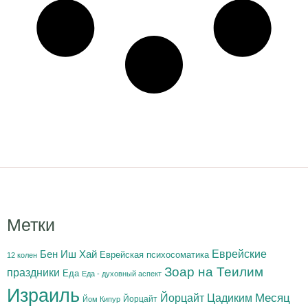
Метки
Бен Иш Хай
Еврейские
Еврейская психосоматика
12 колен
Зоар на Теилим
праздники
Еда
Еда - духовный аспект
Израиль
Йорцайт Цадиким
Месяц
Йорцайт
Йом Кипур