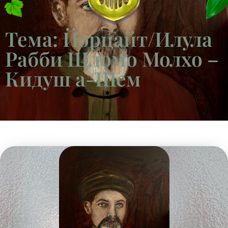
Тема: Йорцайт/Илула
Рабби Шломо Молхо –
Кидуш а-Шем