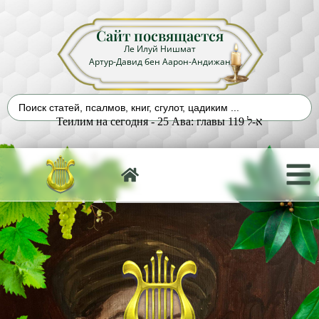
Сайт посвящается
Ле Илуй Нишмат
Артур-Давид бен Аарон-Андижан
Теилим на сегодня - 25 Ава: главы 119 א-ל