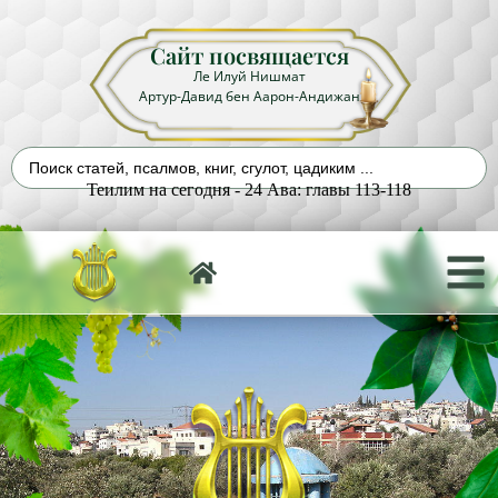
Сайт посвящается
Ле Илуй Нишмат
Артур-Давид бен Аарон-Андижан
Теилим на сегодня - 24 Ава: главы 113-118