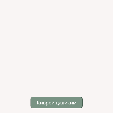
Киврей цадиким