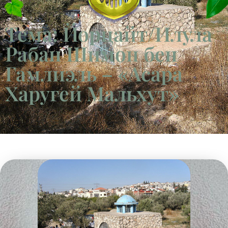
Тема: Йорцайт/Илула
Рабан Шимон бен
Гамлиэль – «Асара
Харугей Мальхут»