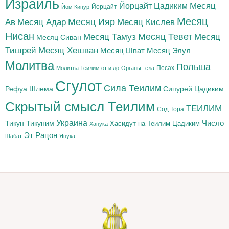
Израиль
Йорцайт Цадиким
Месяц
Йорцайт
Йом Кипур
Месяц
Месяц Адар
Месяц Ияр
Месяц Кислев
Ав
Нисан
Месяц Тамуз
Месяц Тевет
Месяц
Месяц Сиван
Тишрей
Месяц Хешван
Месяц Шват
Месяц Элул
Молитва
Польша
Песах
Молитва Теилим от и до
Органы тела
Сгулот
Сила Теилим
Рефуа Шлема
Сипурей Цадиким
Скрытый смысл Теилим
ТЕИЛИМ
Сод Тора
Украина
Тикун
Тикуним
Число
Цадиким
Хасидут на Теилим
Ханука
Эт Рацон
Шабат
Янука