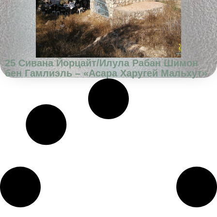
25 Сивана Йорцайт/Илула Рабан Шимон
бен Гамлиэль – «Асара Харугей Мальхут»