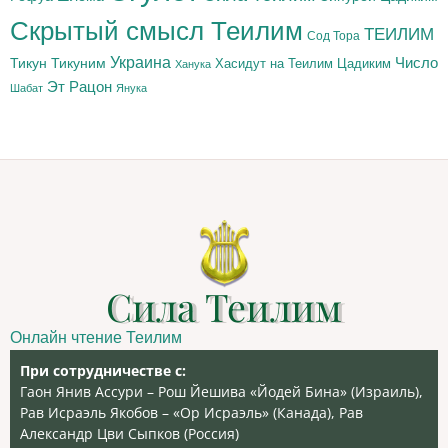
Скрытый смысл Теилим
ТЕИЛИМ
Сод Тора
Украина
Тикун
Тикуним
Число
Цадиким
Хасидут на Теилим
Ханука
Эт Рацон
Шабат
Янука
Сила Теилим
Онлайн чтение Теилим
При сотрудничестве с:
Гаон Янив Ассури – Рош Йешива «Йодей Бина» (Израиль),
Рав Исраэль Якобов – «Ор Исраэль» (Канада), Рав
Александр Цви Сыпков (Россия)