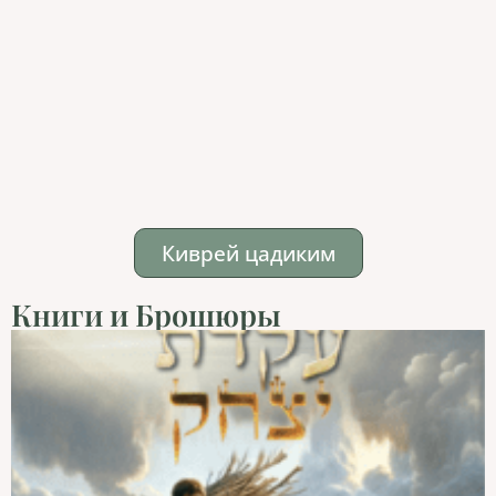
Киврей цадиким
Книги и Брошюры