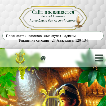
Сайт посвящается
Ле Илуй Нишмат
Артур-Давид бен Аарон-Андижан
Теилим на сегодня - 27 Ава: главы 120-134