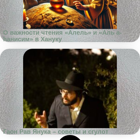
О важности чтения «Алель» и «Аль а-
hанисим» в Хануку
Гаон Рав Янука – советы и сгулот