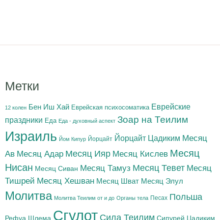
Метки
Бен Иш Хай
Еврейские
Еврейская психосоматика
12 колен
Зоар на Теилим
праздники
Еда
Еда - духовный аспект
Израиль
Йорцайт Цадиким
Месяц
Йорцайт
Йом Кипур
Месяц
Месяц Адар
Месяц Ияр
Месяц Кислев
Ав
Нисан
Месяц Тамуз
Месяц Тевет
Месяц
Месяц Сиван
Тишрей
Месяц Хешван
Месяц Шват
Месяц Элул
Молитва
Польша
Песах
Молитва Теилим от и до
Органы тела
Сгулот
Сила Теилим
Рефуа Шлема
Сипурей Цадиким