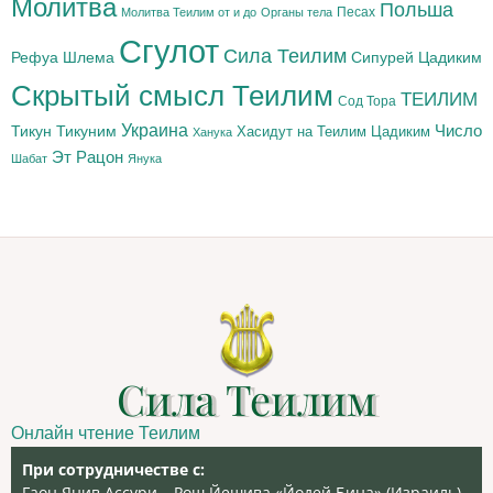
Молитва
Польша
Песах
Молитва Теилим от и до
Органы тела
Сгулот
Сила Теилим
Рефуа Шлема
Сипурей Цадиким
Скрытый смысл Теилим
ТЕИЛИМ
Сод Тора
Украина
Тикун
Тикуним
Число
Цадиким
Хасидут на Теилим
Ханука
Эт Рацон
Шабат
Янука
Сила Теилим
Онлайн чтение Теилим
При сотрудничестве с:
Гаон Янив Ассури – Рош Йешива «Йодей Бина» (Израиль),