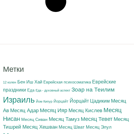
Метки
Бен Иш Хай
Еврейские
Еврейская психосоматика
12 колен
Зоар на Теилим
праздники
Еда
Еда - духовный аспект
Израиль
Йорцайт Цадиким
Месяц
Йорцайт
Йом Кипур
Месяц
Месяц Адар
Месяц Ияр
Месяц Кислев
Ав
Нисан
Месяц Тамуз
Месяц Тевет
Месяц
Месяц Сиван
Тишрей
Месяц Хешван
Месяц Шват
Месяц Элул