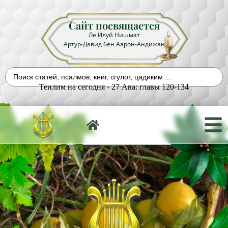
Сайт посвящается
Ле Илуй Нишмат
Артур-Давид бен Аарон-Андижан
Теилим на сегодня - 27 Ава: главы 120-134