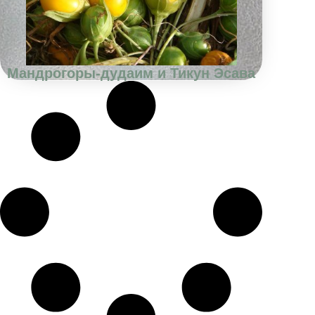
Мандрогоры-дудаим и Тикун Эсава