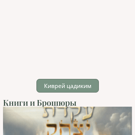
Киврей цадиким
Книги и Брошюры