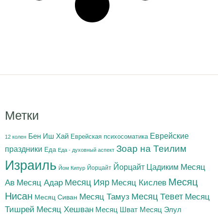
Метки
Бен Иш Хай
Еврейские
Еврейская психосоматика
12 колен
Зоар на Теилим
праздники
Еда
Еда - духовный аспект
Израиль
Йорцайт Цадиким
Месяц
Йорцайт
Йом Кипур
Месяц
Месяц Адар
Месяц Ияр
Месяц Кислев
Ав
Нисан
Месяц Тамуз
Месяц Тевет
Месяц
Месяц Сиван
Тишрей
Месяц Хешван
Месяц Шват
Месяц Элул