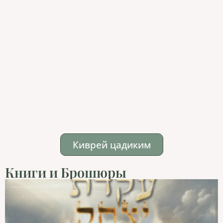
Киврей цадиким
Книги и Брошюры