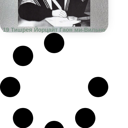
19 Тишрея Йорцайт Гаон ми-Вильно