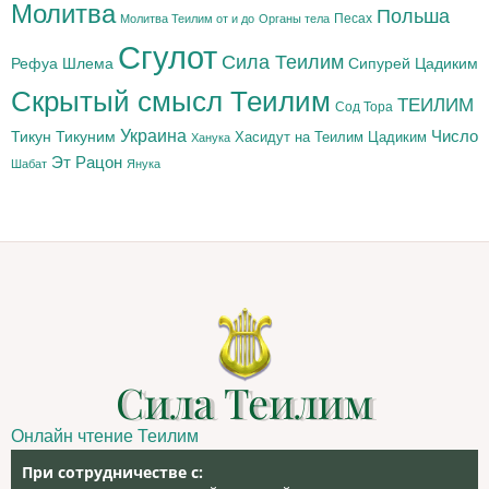
Молитва
Польша
Песах
Молитва Теилим от и до
Органы тела
Сгулот
Сила Теилим
Рефуа Шлема
Сипурей Цадиким
Скрытый смысл Теилим
ТЕИЛИМ
Сод Тора
Украина
Тикун
Тикуним
Число
Цадиким
Хасидут на Теилим
Ханука
Эт Рацон
Шабат
Янука
Сила Теилим
Онлайн чтение Теилим
При сотрудничестве с: