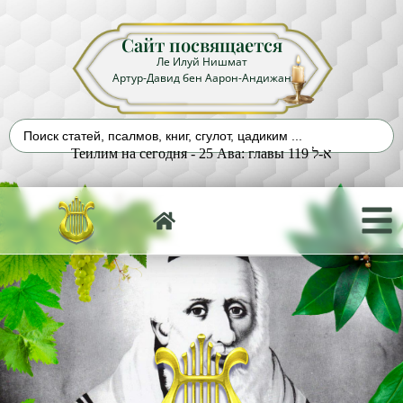
Сайт посвящается
Ле Илуй Нишмат
Артур-Давид бен Аарон-Андижан
Теилим на сегодня - 25 Ава: главы 119 א-ל