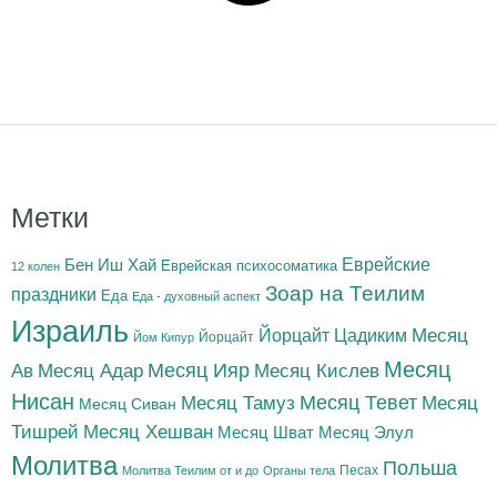
Метки
Бен Иш Хай
Еврейские
Еврейская психосоматика
12 колен
Зоар на Теилим
праздники
Еда
Еда - духовный аспект
Израиль
Йорцайт Цадиким
Месяц
Йорцайт
Йом Кипур
Месяц
Месяц Адар
Месяц Ияр
Месяц Кислев
Ав
Нисан
Месяц Тамуз
Месяц Тевет
Месяц
Месяц Сиван
Тишрей
Месяц Хешван
Месяц Шват
Месяц Элул
Молитва
Польша
Песах
Молитва Теилим от и до
Органы тела