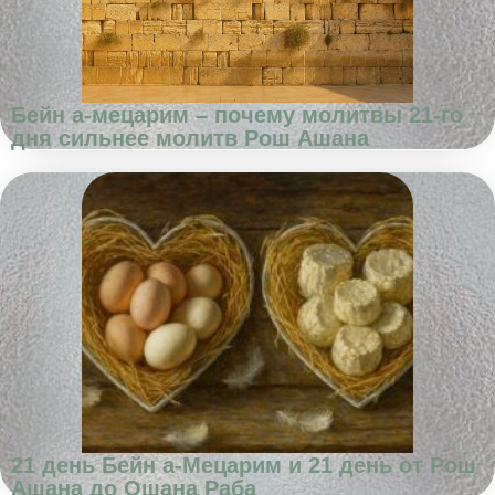
Бейн а-мецарим – почему молитвы 21-го
дня сильнее молитв Рош Ашана
21 день Бейн а-Мецарим и 21 день от Рош
Ашана до Ошана Раба