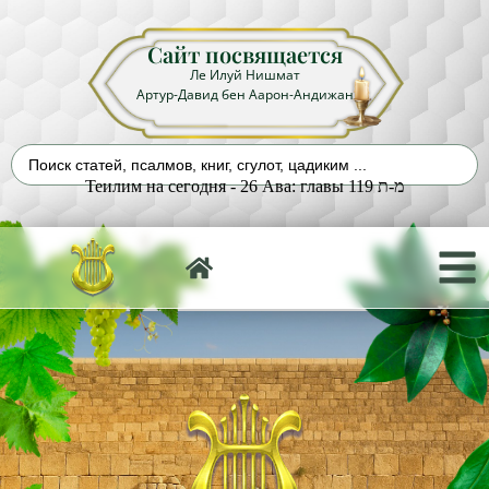
Сайт посвящается
Ле Илуй Нишмат
Артур-Давид бен Аарон-Андижан
Теилим на сегодня - 26 Ава: главы 119 מ-ת