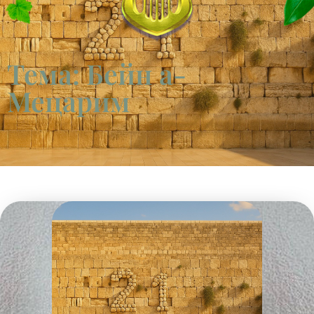
Тема: Бейн а-
Мецарим