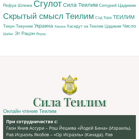
Сгулот
Сила Теилим
Рефуа Шлема
Сипурей Цадиким
Скрытый смысл Теилим
ТЕИЛИМ
Сод Тора
Украина
Тикун
Тикуним
Число
Цадиким
Хасидут на Теилим
Ханука
Эт Рацон
Шабат
Янука
Сила Теилим
Онлайн чтение Теилим
При сотрудничестве с:
Гаон Янив Ассури – Рош Йешива «Йодей Бина» (Израиль),
Рав Исраэль Якобов – «Ор Исраэль» (Канада), Рав