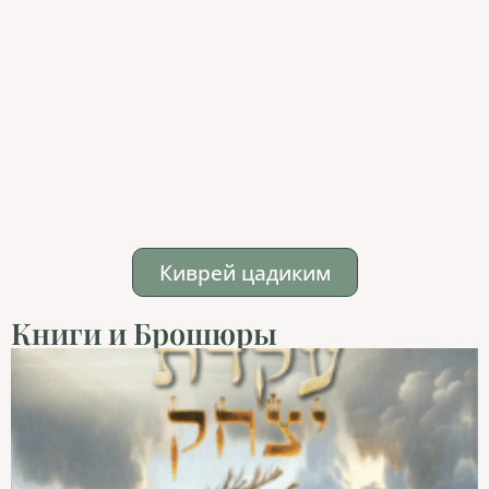
Киврей цадиким
Книги и Брошюры