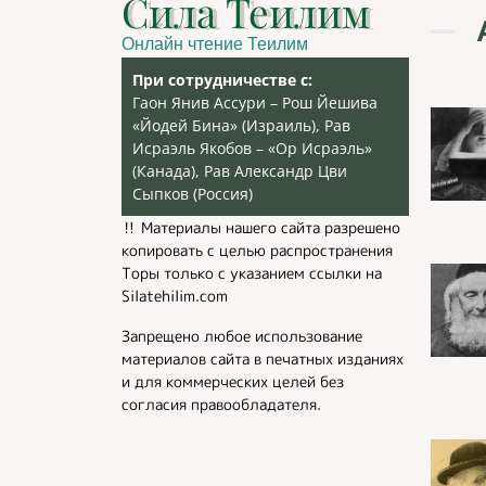
Сила Теилим
Онлайн чтение Теилим
При сотрудничестве с:
Гаон Янив Ассури – Рош Йешива
«Йодей Бина» (Израиль), Рав
Исраэль Якобов – «Ор Исраэль»
(Канада), Рав Александр Цви
Сыпков (Россия)
‼️ Материалы нашего сайта разрешено
копировать с целью распространения
Торы только с указанием ссылки на
Silatehilim.com
Запрещено любое использование
материалов сайта в печатных изданиях
и для коммерческих целей без
согласия правообладателя.