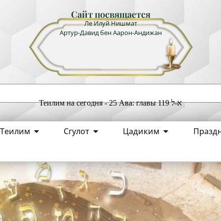
Сайт посвящается
Ле Илуй Нишмат
Артур-Давид бен Аарон-Андижан
Теилим на сегодня - 25 Ава: главы 119 א-ל
Теилим
Сгулот
Цадиким
Празд