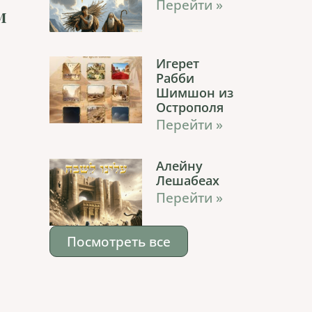
Перейти »
м
Игерет
Рабби
Шимшон из
Острополя
Перейти »
Алейну
Лешабеах
Перейти »
Посмотреть все