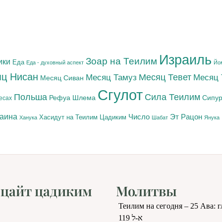
Израиль
Зоар на Теилим
ики
Еда
Еда - духовный аспект
Йо
ц Нисан
Месяц Тамуз
Месяц Тевет
Месяц
Месяц Сиван
Сгулот
Польша
Сила Теилим
Рефуа Шлема
Сипур
есах
раина
Число
Эт Рацон
Цадиким
Хасидут на Теилим
Ханука
Шабат
Янука
цайт цадиким
Молитвы
Теилим на сегодня – 25 Ава: 
119 א-ל