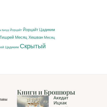
Йорцайт Цадиким
Йорцайт
м Кипур
 Тишрей
Месяц Хешван
Месяц
Скрытый
ей Цадиким
Книги и Брошюры
Акедат
главы
Ицхак