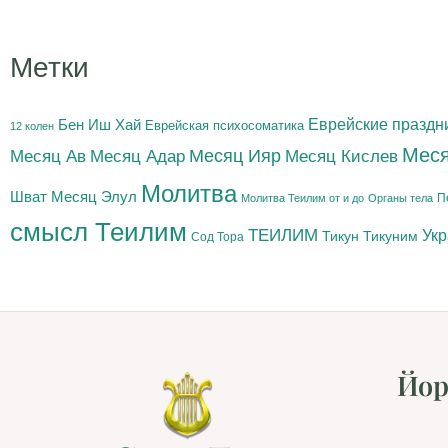
Метки
Бен Иш Хай
Еврейские праздн
Еврейская психосоматика
12 колен
Меся
Месяц Адар
Месяц Ияр
Месяц Кислев
Месяц Ав
Молитва
Шват
Месяц Элул
П
Молитва Теилим от и до
Органы тела
смысл Теилим
ТЕИЛИМ
Ук
Тикун
Тикуним
Сод Тора
Йор