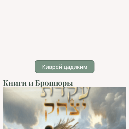
Киврей цадиким
Книги и Брошюры