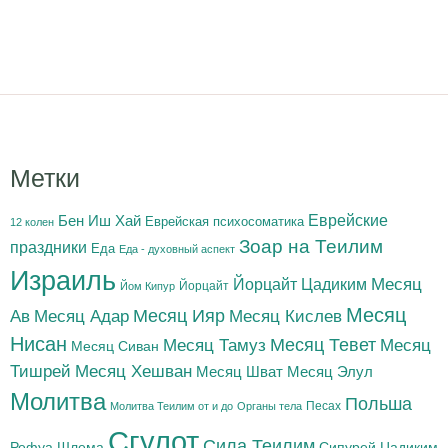
Метки
Бен Иш Хай
Еврейские
Еврейская психосоматика
12 колен
Зоар на Теилим
праздники
Еда
Еда - духовный аспект
Израиль
Йорцайт Цадиким
Месяц
Йорцайт
Йом Кипур
Месяц
Месяц Адар
Месяц Ияр
Месяц Кислев
Ав
Нисан
Месяц Тамуз
Месяц Тевет
Месяц
Месяц Сиван
Тишрей
Месяц Хешван
Месяц Шват
Месяц Элул
Молитва
Польша
Песах
Молитва Теилим от и до
Органы тела
Сгулот
Сила Теилим
Рефуа Шлема
Сипурей Цадиким