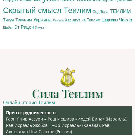
Скрытый смысл Теилим
ТЕИЛИМ
Сод Тора
Украина
Тикун
Тикуним
Число
Цадиким
Хасидут на Теилим
Ханука
Эт Рацон
Шабат
Янука
Сила Теилим
Онлайн чтение Теилим
При сотрудничестве с:
Гаон Янив Ассури – Рош Йешива «Йодей Бина» (Израиль),
Рав Исраэль Якобов – «Ор Исраэль» (Канада), Рав
Александр Цви Сыпков (Россия)