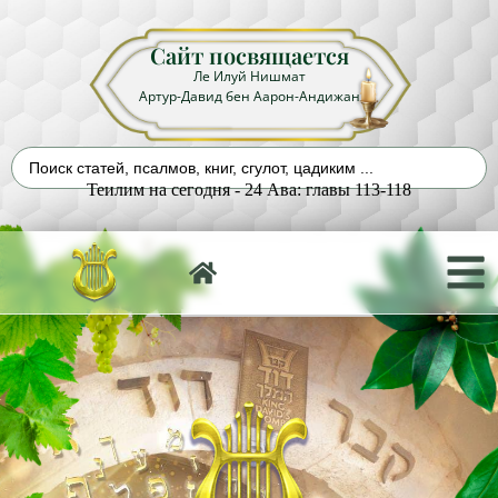
Сайт посвящается
Ле Илуй Нишмат
Артур-Давид бен Аарон-Андижан
Теилим на сегодня - 24 Ава: главы 113-118