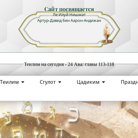
Сайт посвящается
Ле Илуй Нишмат
Артур-Давид бен Аарон-Андижан
Теилим на сегодня - 24 Ава: главы 113-118
Теилим
Сгулот
Цадиким
Празд