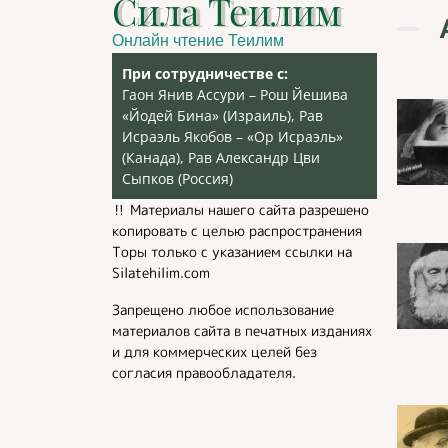
Сила Теилим
Онлайн чтение Теилим
При сотрудничестве с:
Гаон Янив Ассури – Рош Йешива
«Йодей Бина» (Израиль), Рав
Исраэль Якобов – «Ор Исраэль»
(Канада), Рав Александр Цви
Сыпков (Россия)
‼️ Материалы нашего сайта разрешено
копировать с целью распространения
Торы только с указанием ссылки на
Silatehilim.com
Запрещено любое использование
материалов сайта в печатных изданиях
и для коммерческих целей без
согласия правообладателя.