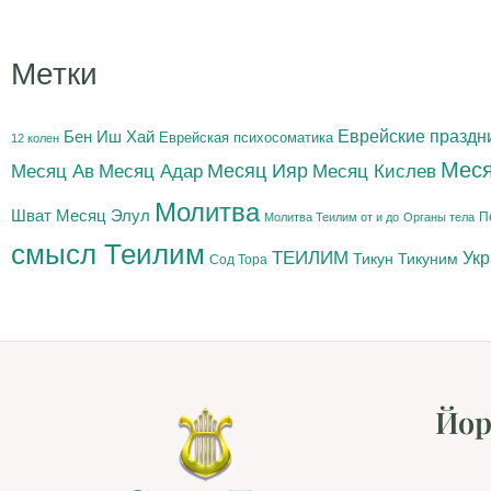
Метки
Бен Иш Хай
Еврейские праздн
Еврейская психосоматика
12 колен
Меся
Месяц Адар
Месяц Ияр
Месяц Кислев
Месяц Ав
Молитва
Шват
Месяц Элул
П
Молитва Теилим от и до
Органы тела
смысл Теилим
ТЕИЛИМ
Ук
Тикун
Тикуним
Сод Тора
Йор