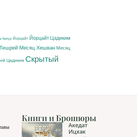
Йорцайт Цадиким
Йорцайт
м Кипур
 Тишрей
Месяц Хешван
Месяц
Скрытый
ей Цадиким
Книги и Брошюры
Акедат
главы
Ицхак