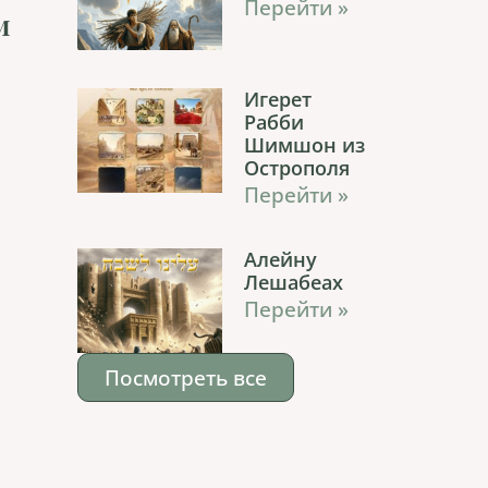
Перейти »
м
Игерет
Рабби
Шимшон из
Острополя
Перейти »
Алейну
Лешабеах
Перейти »
Посмотреть все