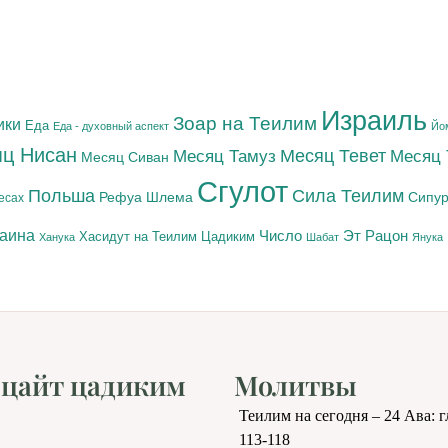
Израиль
Зоар на Теилим
ики
Еда
Еда - духовный аспект
Йо
ц Нисан
Месяц Тамуз
Месяц Тевет
Месяц
Месяц Сиван
Сгулот
Польша
Сила Теилим
Рефуа Шлема
Сипур
есах
раина
Число
Эт Рацон
Цадиким
Хасидут на Теилим
Ханука
Шабат
Янука
цайт цадиким
Молитвы
Теилим на сегодня – 24 Ава: 
113-118