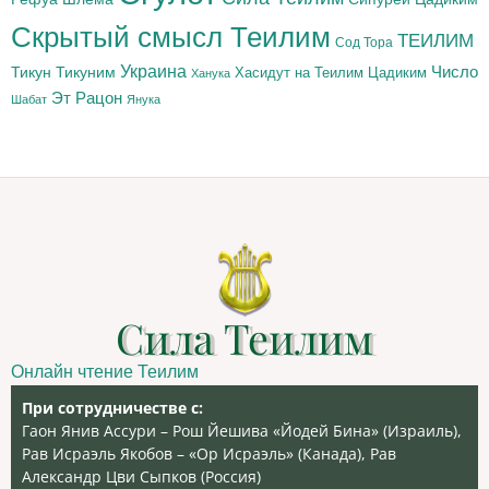
Скрытый смысл Теилим
ТЕИЛИМ
Сод Тора
Украина
Тикун
Тикуним
Число
Цадиким
Хасидут на Теилим
Ханука
Эт Рацон
Шабат
Янука
Сила Теилим
Онлайн чтение Теилим
При сотрудничестве с:
Гаон Янив Ассури – Рош Йешива «Йодей Бина» (Израиль),
Рав Исраэль Якобов – «Ор Исраэль» (Канада), Рав
Александр Цви Сыпков (Россия)