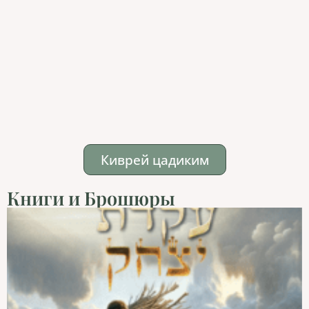
Киврей цадиким
Книги и Брошюры