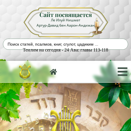
Сайт посвящается
Ле Илуй Нишмат
Артур-Давид бен Аарон-Андижан
Теилим на сегодня - 24 Ава: главы 113-118