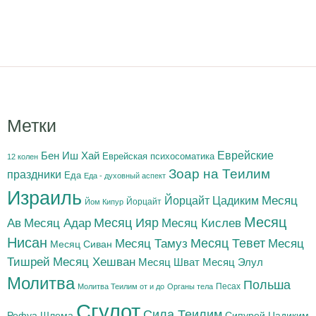
Метки
Бен Иш Хай
Еврейские
Еврейская психосоматика
12 колен
Зоар на Теилим
праздники
Еда
Еда - духовный аспект
Израиль
Йорцайт Цадиким
Месяц
Йорцайт
Йом Кипур
Месяц
Месяц Адар
Месяц Ияр
Месяц Кислев
Ав
Нисан
Месяц Тамуз
Месяц Тевет
Месяц
Месяц Сиван
Тишрей
Месяц Хешван
Месяц Шват
Месяц Элул
Молитва
Польша
Песах
Молитва Теилим от и до
Органы тела
Сгулот
Сила Теилим
Рефуа Шлема
Сипурей Цадиким