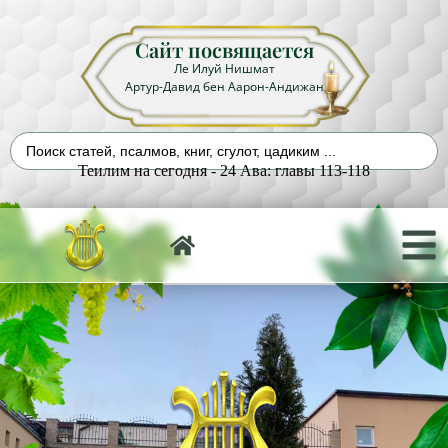
Сайт посвящается
Ле Илуй Нишмат
Артур-Давид бен Аарон-Андижан
Теилим на сегодня - 24 Ава: главы 113-118