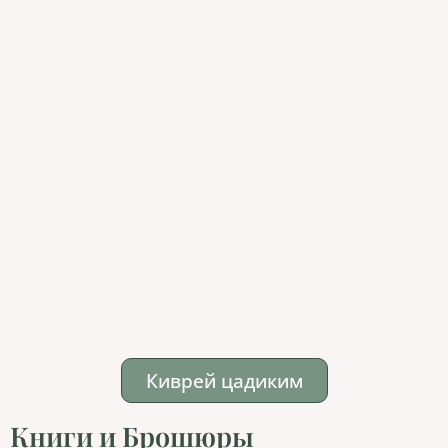
Киврей цадиким
Книги и Брошюры