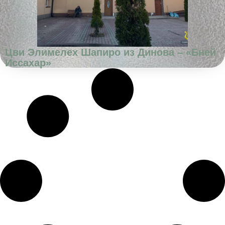
Цви Элимелех Шапиро из Динова – «Бней
Иссахар»