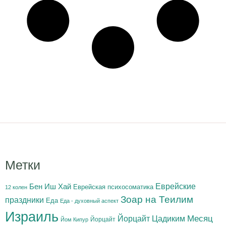
Метки
Бен Иш Хай
Еврейские
Еврейская психосоматика
12 колен
Зоар на Теилим
праздники
Еда
Еда - духовный аспект
Израиль
Йорцайт Цадиким
Месяц
Йорцайт
Йом Кипур