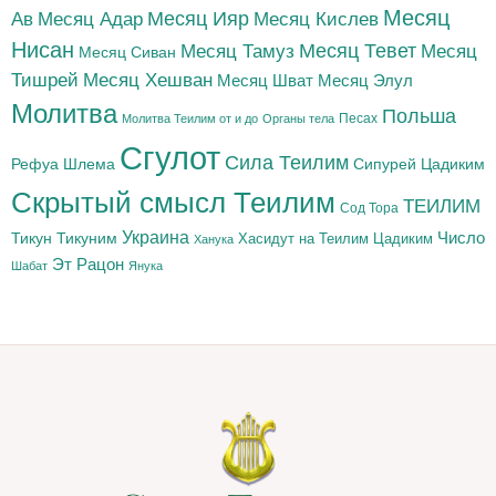
Месяц
Месяц Адар
Месяц Ияр
Месяц Кислев
Ав
Нисан
Месяц Тамуз
Месяц Тевет
Месяц
Месяц Сиван
Тишрей
Месяц Хешван
Месяц Шват
Месяц Элул
Молитва
Польша
Песах
Молитва Теилим от и до
Органы тела
Сгулот
Сила Теилим
Рефуа Шлема
Сипурей Цадиким
Скрытый смысл Теилим
ТЕИЛИМ
Сод Тора
Украина
Тикун
Тикуним
Число
Цадиким
Хасидут на Теилим
Ханука
Эт Рацон
Шабат
Янука