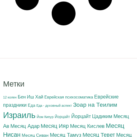
Метки
Бен Иш Хай
Еврейские
Еврейская психосоматика
12 колен
Зоар на Теилим
праздники
Еда
Еда - духовный аспект
Израиль
Йорцайт Цадиким
Месяц
Йорцайт
Йом Кипур
Месяц
Месяц Адар
Месяц Ияр
Месяц Кислев
Ав
Нисан
Месяц Тамуз
Месяц Тевет
Месяц
Месяц Сиван