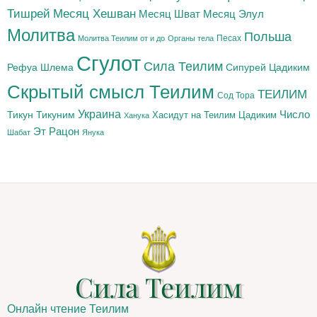
Тишрей
Месяц Хешван
Месяц Шват
Месяц Элул
Молитва
Польша
Песах
Молитва Теилим от и до
Органы тела
Сгулот
Сила Теилим
Рефуа Шлема
Сипурей Цадиким
Скрытый смысл Теилим
ТЕИЛИМ
Сод Тора
Украина
Тикун
Тикуним
Число
Цадиким
Хасидут на Теилим
Ханука
Эт Рацон
Шабат
Янука
Сила Теилим
Онлайн чтение Теилим