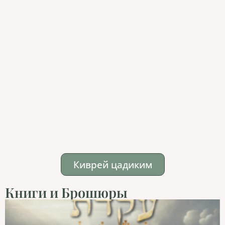
Киврей цадиким
Книги и Брошюры