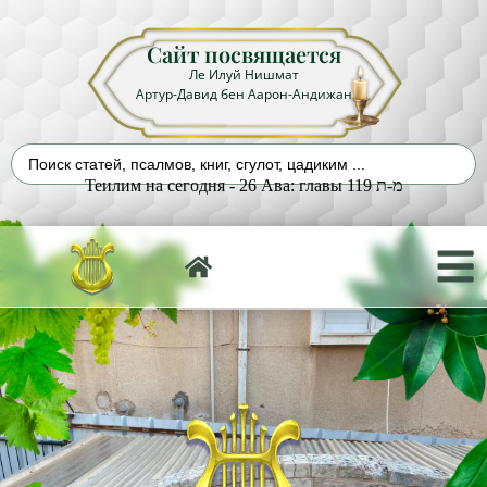
Сайт посвящается
Ле Илуй Нишмат
Артур-Давид бен Аарон-Андижан
Теилим на сегодня - 26 Ава: главы 119 מ-ת