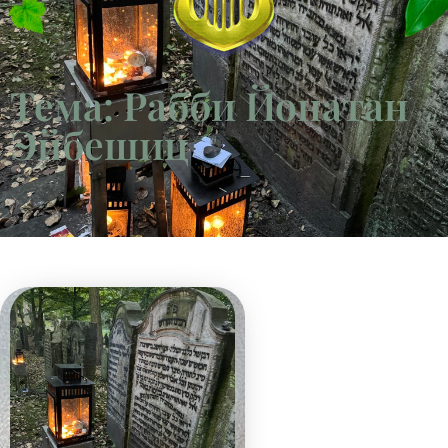
Тема: Рабби Йонатан
Эйбешиц