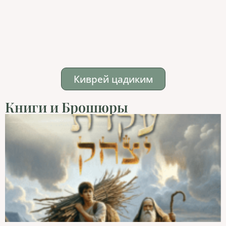
Киврей цадиким
Книги и Брошюры