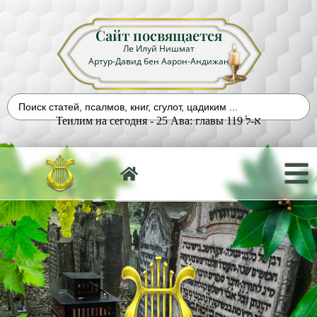
Сайт посвящается
Ле Илуй Нишмат
Артур-Давид бен Аарон-Андижан
Теилим на сегодня - 25 Ава: главы 119 א-ל