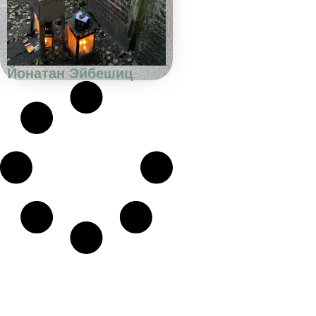
Йонатан Эйбешиц