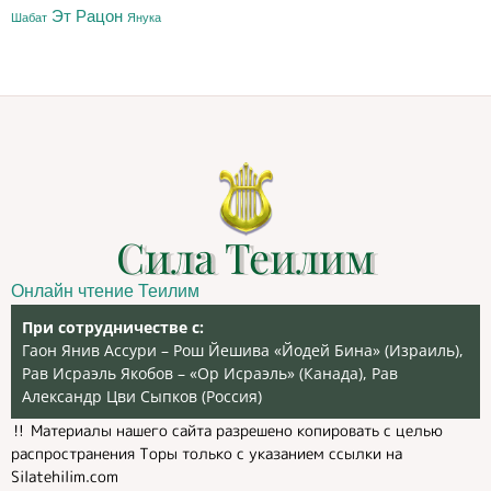
Эт Рацон
Шабат
Янука
Сила Теилим
Онлайн чтение Теилим
При сотрудничестве с:
Гаон Янив Ассури – Рош Йешива «Йодей Бина» (Израиль),
Рав Исраэль Якобов – «Ор Исраэль» (Канада), Рав
Александр Цви Сыпков (Россия)
‼️ Материалы нашего сайта разрешено копировать с целью
распространения Торы только с указанием ссылки на
Silatehilim.com