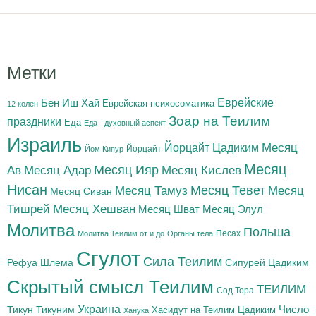
Метки
Бен Иш Хай
Еврейские
Еврейская психосоматика
12 колен
Зоар на Теилим
праздники
Еда
Еда - духовный аспект
Израиль
Йорцайт Цадиким
Месяц
Йорцайт
Йом Кипур
Месяц
Месяц Адар
Месяц Ияр
Месяц Кислев
Ав
Нисан
Месяц Тамуз
Месяц Тевет
Месяц
Месяц Сиван
Тишрей
Месяц Хешван
Месяц Шват
Месяц Элул
Молитва
Польша
Песах
Молитва Теилим от и до
Органы тела
Сгулот
Сила Теилим
Рефуа Шлема
Сипурей Цадиким
Скрытый смысл Теилим
ТЕИЛИМ
Сод Тора
Украина
Тикун
Тикуним
Число
Цадиким
Хасидут на Теилим
Ханука