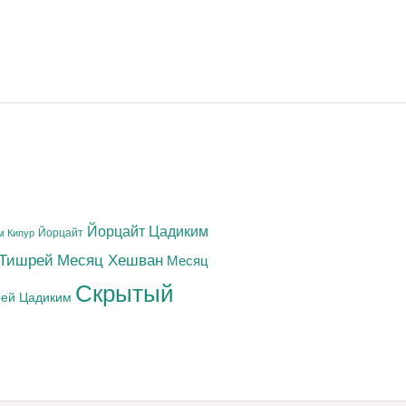
Йорцайт Цадиким
Йорцайт
м Кипур
 Тишрей
Месяц Хешван
Месяц
Скрытый
ей Цадиким