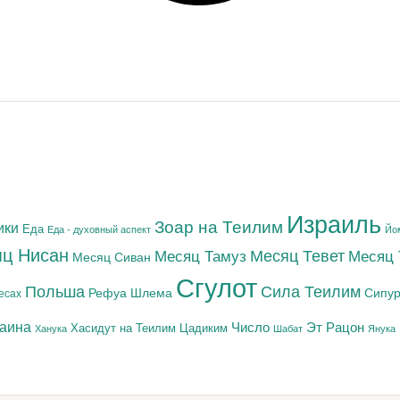
Израиль
Зоар на Теилим
ики
Еда
Еда - духовный аспект
Йо
ц Нисан
Месяц Тамуз
Месяц Тевет
Месяц
Месяц Сиван
Сгулот
Польша
Сила Теилим
Рефуа Шлема
Сипур
есах
раина
Число
Эт Рацон
Цадиким
Хасидут на Теилим
Ханука
Шабат
Янука