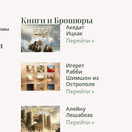
Книги и Брошюры
Акедат
главы
Ицхак
Перейти »
м
Игерет
Рабби
Шимшон из
Острополя
Перейти »
Алейну
Лешабеах
Перейти »