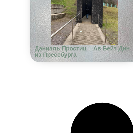
Даниэль Простиц – Ав Бейт Дин
из Прессбурга