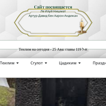
Сайт посвящается
Ле Илуй Нишмат
Артур-Давид бен Аарон-Андижан
Теилим на сегодня - 25 Ава: главы 119 א-ל
Теилим
Сгулот
Цадиким
Празд