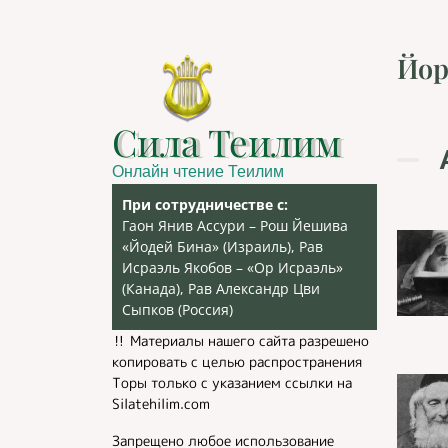
Йор
Сила Теилим
Онлайн чтение Теилим
При сотрудничестве с:
Гаон Янив Ассури – Рош Йешива
«Йодей Бина» (Израиль), Рав
Исраэль Якобов – «Ор Исраэль»
(Канада), Рав Александр Цви
Сыпков (Россия)
‼️ Материалы нашего сайта разрешено
копировать с целью распространения
Торы только с указанием ссылки на
Silatehilim.com
Запрещено любое использование