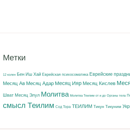
Метки
Бен Иш Хай
Еврейские праздн
Еврейская психосоматика
12 колен
Меся
Месяц Адар
Месяц Ияр
Месяц Кислев
Месяц Ав
Молитва
Шват
Месяц Элул
П
Молитва Теилим от и до
Органы тела
смысл Теилим
ТЕИЛИМ
Ук
Тикун
Тикуним
Сод Тора